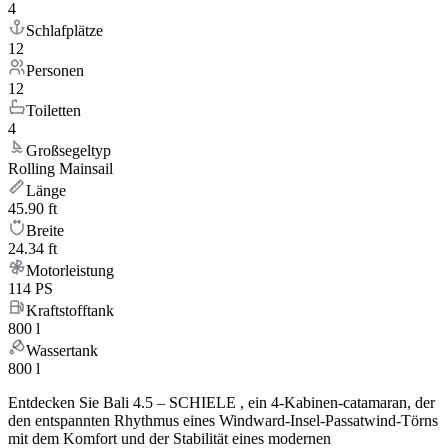
4
Schlafplätze
12
Personen
12
Toiletten
4
Großsegeltyp
Rolling Mainsail
Länge
45.90 ft
Breite
24.34 ft
Motorleistung
114 PS
Kraftstofftank
800 l
Wassertank
800 l
Entdecken Sie Bali 4.5 – SCHIELE , ein 4-Kabinen-catamaran, der
den entspannten Rhythmus eines Windward-Insel-Passatwind-Törns
mit dem Komfort und der Stabilität eines modernen