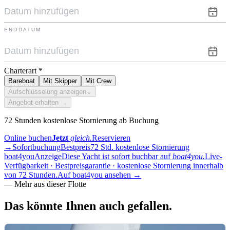
ENDDATUM
Charterart
*
Bareboat
Mit Skipper
Mit Crew
Aufschlüsselung anzeigen
⌄
Angebot erhalten →
72 Stunden kostenlose Stornierung ab Buchung
Online buchen
Jetzt
gleich.
Reservieren
→
Sofortbuchung
Bestpreis
72 Std. kostenlose Stornierung
boat4you
Anzeige
Diese Yacht ist sofort buchbar auf
boat4you.
Live-
Verfügbarkeit · Bestpreisgarantie · kostenlose Stornierung innerhalb
von 72 Stunden.
Auf boat4you ansehen
→
—
Mehr aus dieser Flotte
Das könnte Ihnen auch
gefallen.