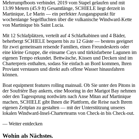
Mehrrumpfboots verbindet. 2019 vom Stapel gelaufen und mit
13.99 Metern (45.9 ft) Gesamtlänge, SCHIELE liegt derzeit in
Martinique, Le Marin — ein perfekter Ausgangspunkt für
wochenlange Segelfluchten über die vulkanische Windward-Kette
von Martinique bis Saint Lucia.
Mit 12 Schlafplätzen, verteilt auf 4 Schlafkabinen und 4 Bäder,
beherbergt SCHIELE bequem bis zu 12 Gäste — bestens geeignet
für zwei gemeinsam reisende Familien, einen Freundeskreis oder
eine kleine Gruppe, die einsame Cays und türkisfarbene Lagunen im
eigenen Tempo erkundet. Bettwäsche, Kissen und Decken sind im
Charterpreis enthalten, sodass Sie einfach an Bord kommen, Ihren
Proviant verstauen und direkt aufs offene Wasser hinausfahren
können.
Boat equipment features rolling mainsail. Ob Sie unter den Pitons in
der Soufrière Bay ankern, eine Mooring in der Marigot Bay nehmen
oder den Tagessprung nordwärts nach Anse Mitan auf Martinique
machen, SCHIELE gibt Ihnen die Plattform, die Reise nach Ihrem
eigenen Zeitplan zu gestalten — mit der Unterstützung unseres
lokalen Windward-Insel-Charterteams von Check-in bis Check-out.
—
Weiter entdecken
Wohin als
Nächstes.