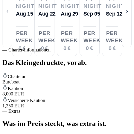
NIGHTS
NIGHTS
NIGHTS
NIGHTS
NIGHTS
‹
›
Aug 15
Aug 22
Aug 29
Sep 05
Sep 12
PER
PER
PER
PER
PER
WEEK
WEEK
WEEK
WEEK
WEEK
0 €
0 €
0 €
0 €
0 €
—
Charter-Informationen
Das Kleingedruckte,
vorab.
Charterart
Bareboat
Kaution
8,000 EUR
Versicherte Kaution
1,250 EUR
—
Extras
Was im Preis steckt,
was extra ist.