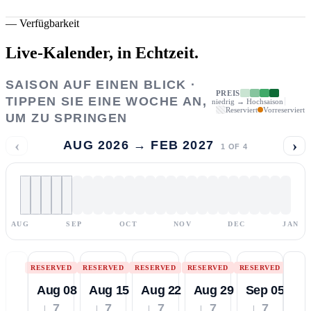
—
Verfügbarkeit
Live-Kalender,
in Echtzeit.
SAISON AUF EINEN BLICK ·
PREIS
TIPPEN SIE EINE WOCHE AN,
niedrig → Hochsaison
Reserviert
Vorreserviert
UM ZU SPRINGEN
‹
›
AUG 2026 → FEB 2027
1
OF
4
AUG
SEP
OCT
NOV
DEC
JAN
RESERVED
RESERVED
RESERVED
RESERVED
RESERVED
Aug 08
Aug 15
Aug 22
Aug 29
Sep 05
↓ 7
↓ 7
↓ 7
↓ 7
↓ 7