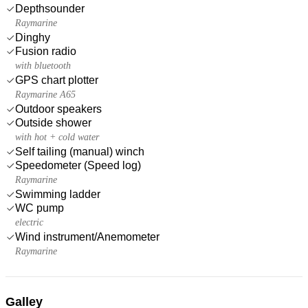
Depthsounder
Raymarine
Dinghy
Fusion radio
with bluetooth
GPS chart plotter
Raymarine A65
Outdoor speakers
Outside shower
with hot + cold water
Self tailing (manual) winch
Speedometer (Speed log)
Raymarine
Swimming ladder
WC pump
electric
Wind instrument/Anemometer
Raymarine
Galley