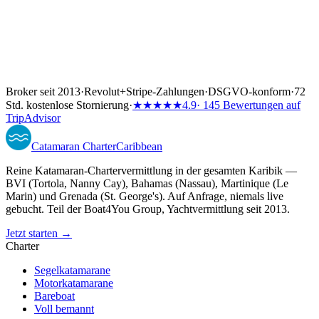
Broker seit 2013
·
Revolut
+
Stripe-Zahlungen
·
DSGVO-konform
·
72
Std. kostenlose Stornierung
·
★★★★★
4.9
· 145 Bewertungen auf
TripAdvisor
Catamaran
Charter
Caribbean
Reine Katamaran-Chartervermittlung in der gesamten Karibik —
BVI (Tortola, Nanny Cay), Bahamas (Nassau), Martinique (Le
Marin) und Grenada (St. George's). Auf Anfrage, niemals live
gebucht. Teil der Boat4You Group, Yachtvermittlung seit 2013.
Jetzt starten →
Charter
Segelkatamarane
Motorkatamarane
Bareboat
Voll bemannt