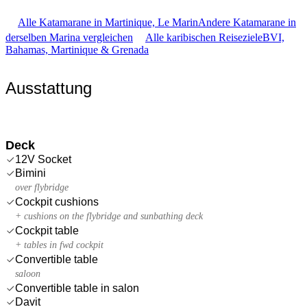
Alle Katamarane in Martinique, Le Marin
Andere Katamarane in
derselben Marina vergleichen
Alle karibischen Reiseziele
BVI,
Bahamas, Martinique & Grenada
Ausstattung
Deck
12V Socket
Bimini
over flybridge
Cockpit cushions
+ cushions on the flybridge and sunbathing deck
Cockpit table
+ tables in fwd cockpit
Convertible table
saloon
Convertible table in salon
Davit