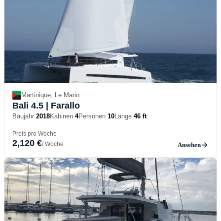
Martinique, Le Marin
Bali 4.5
| Farallo
Baujahr
2018
Kabinen
4
Personen
10
Länge
46 ft
Preis pro Woche
2,120 €
/ Woche
Ansehen