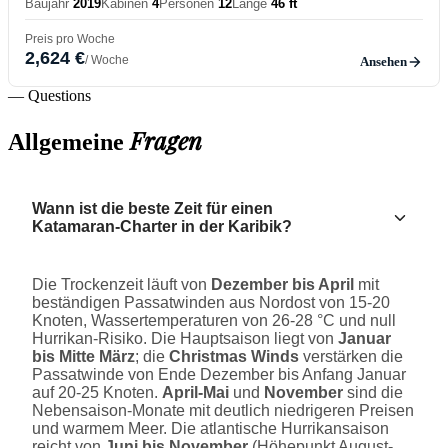
Baujahr
2019
Kabinen
4
Personen
12
Länge
46 ft
Preis pro Woche
2,624 €
/ Woche
Ansehen
— Questions
Fragen
Allgemeine
Wann ist die beste Zeit für einen
Katamaran-Charter in der Karibik?
Die Trockenzeit läuft von
Dezember bis April
mit
beständigen Passatwinden aus Nordost von 15-20
Knoten, Wassertemperaturen von 26-28 °C und null
Hurrikan-Risiko. Die Hauptsaison liegt von
Januar
bis Mitte März
; die
Christmas Winds
verstärken die
Passatwinde von Ende Dezember bis Anfang Januar
auf 20-25 Knoten.
April-Mai
und
November
sind die
Nebensaison-Monate mit deutlich niedrigeren Preisen
und warmem Meer. Die atlantische Hurrikansaison
reicht von
Juni bis November
(Höhepunkt August-