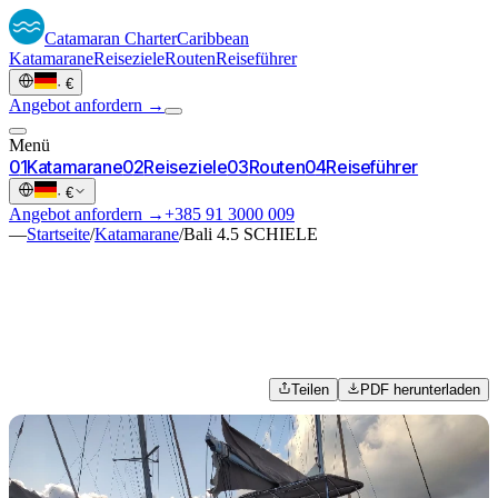
Catamaran
Charter
Caribbean
Katamarane
Reiseziele
Routen
Reiseführer
·
€
Angebot anfordern →
Menü
0
1
Katamarane
0
2
Reiseziele
0
3
Routen
0
4
Reiseführer
·
€
Angebot anfordern →
+385 91 3000 009
—
Startseite
/
Katamarane
/
Bali 4.5 SCHIELE
Teilen
PDF herunterladen