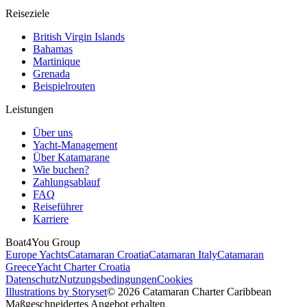
Reiseziele
British Virgin Islands
Bahamas
Martinique
Grenada
Beispielrouten
Leistungen
Über uns
Yacht-Management
Über Katamarane
Wie buchen?
Zahlungsablauf
FAQ
Reiseführer
Karriere
Boat4You Group
Europe Yachts
Catamaran Croatia
Catamaran Italy
Catamaran
Greece
Yacht Charter Croatia
Datenschutz
Nutzungsbedingungen
Cookies
Illustrations by Storyset
© 2026 Catamaran Charter Caribbean
Maßgeschneidertes Angebot erhalten