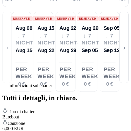
AUG
SEP
OCT
NOV
DEC
JAN
RESERVED
RESERVED
RESERVED
RESERVED
RESERVED
Aug 08
Aug 15
Aug 22
Aug 29
Sep 05
↓ 7
↓ 7
↓ 7
↓ 7
↓ 7
NIGHTS
NIGHTS
NIGHTS
NIGHTS
NIGHTS
‹
›
Aug 15
Aug 22
Aug 29
Sep 05
Sep 12
PER
PER
PER
PER
PER
WEEK
WEEK
WEEK
WEEK
WEEK
0 €
0 €
0 €
0 €
0 €
—
Informazioni sul charter
Tutti i dettagli,
in chiaro.
Tipo di charter
Bareboat
Cauzione
6,000 EUR