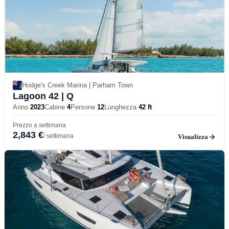
Hodge's Creek Marina | Parham Town
Lagoon 42
| Q
Anno
2023
Cabine
4
Persone
12
Lunghezza
42 ft
Prezzo a settimana
2,843 €
/ settimana
Visualizza