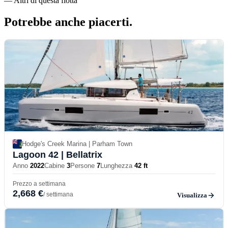
—
Altri di questa flotta
Potrebbe anche
piacerti.
Hodge's Creek Marina | Parham Town
Lagoon 42
| Bellatrix
Anno
2022
Cabine
3
Persone
7
Lunghezza
42 ft
Prezzo a settimana
2,668 €
/ settimana
Visualizza