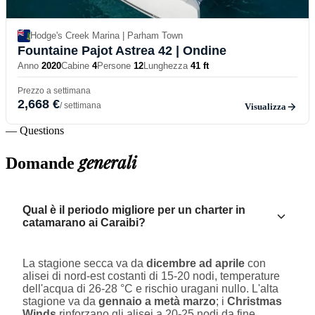
Hodge's Creek Marina | Parham Town
Fountaine Pajot Astrea 42
| Ondine
Anno
2020
Cabine
4
Persone
12
Lunghezza
41 ft
Prezzo a settimana
2,668 €
/ settimana
Visualizza
— Questions
generali
Domande
Qual è il periodo migliore per un charter in
catamarano ai Caraibi?
La stagione secca va da
dicembre ad aprile
con
alisei di nord-est costanti di 15-20 nodi, temperature
dell'acqua di 26-28 °C e rischio uragani nullo. L'alta
stagione va da
gennaio a metà marzo
; i
Christmas
Winds
rinforzano gli alisei a 20-25 nodi da fine