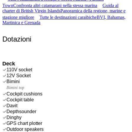
Town
Confronta altri catamarani nella stessa marina
Guida al
charter di British Virgin Islands
Panoramica della regione, marine e
stagione migliore
Tutte le destinazioni caraibiche
BVI, Bahamas,
Martinica e Grenada
Dotazioni
Deck
110V socket
12V Socket
Bimini
Bimini top
Cockpit cushions
Cockpit table
Davit
Depthsounder
Dinghy
GPS chart plotter
Outdoor speakers