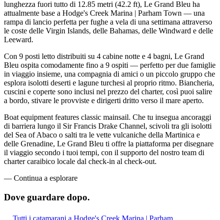
lunghezza fuori tutto di 12.85 metri (42.2 ft), Le Grand Bleu ha
attualmente base a Hodge's Creek Marina | Parham Town — una
rampa di lancio perfetta per fughe a vela di una settimana attraverso
le coste delle Virgin Islands, delle Bahamas, delle Windward e delle
Leeward.
Con 9 posti letto distribuiti su 4 cabine notte e 4 bagni, Le Grand
Bleu ospita comodamente fino a 9 ospiti — perfetto per due famiglie
in viaggio insieme, una compagnia di amici o un piccolo gruppo che
esplora isolotti deserti e lagune turchesi al proprio ritmo. Biancheria,
cuscini e coperte sono inclusi nel prezzo del charter, così puoi salire
a bordo, stivare le provviste e dirigerti dritto verso il mare aperto.
Boat equipment features classic mainsail. Che tu insegua ancoraggi
di barriera lungo il Sir Francis Drake Channel, scivoli tra gli isolotti
del Sea of Abaco o salti tra le vette vulcaniche della Martinica e
delle Grenadine, Le Grand Bleu ti offre la piattaforma per disegnare
il viaggio secondo i tuoi tempi, con il supporto del nostro team di
charter caraibico locale dal check-in al check-out.
—
Continua a esplorare
Dove guardare
dopo.
Tutti i catamarani a Hodge's Creek Marina | Parham