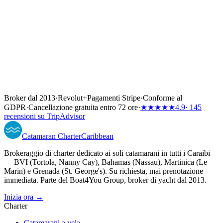
Broker dal 2013
·
Revolut
+
Pagamenti Stripe
·
Conforme al
GDPR
·
Cancellazione gratuita entro 72 ore
·
★★★★★
4.9
· 145
recensioni su TripAdvisor
Catamaran
Charter
Caribbean
Brokeraggio di charter dedicato ai soli catamarani in tutti i Caraibi
— BVI (Tortola, Nanny Cay), Bahamas (Nassau), Martinica (Le
Marin) e Grenada (St. George's). Su richiesta, mai prenotazione
immediata. Parte del Boat4You Group, broker di yacht dal 2013.
Inizia ora →
Charter
Catamarani a vela