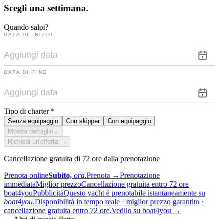
Scegli una
settimana.
Quando salpi?
DATA DI INIZIO
DATA DI FINE
Tipo di charter
*
Senza equipaggio
Con skipper
Con equipaggio
Mostra dettaglio
⌄
Richiedi un'offerta →
Cancellazione gratuita di 72 ore dalla prenotazione
Prenota online
Subito,
ora.
Prenota
→
Prenotazione
immediata
Miglior prezzo
Cancellazione gratuita entro 72 ore
boat4you
Pubblicità
Questo yacht è prenotabile istantaneamente su
boat4you.
Disponibilità in tempo reale · miglior prezzo garantito ·
cancellazione gratuita entro 72 ore.
Vedilo su boat4you
→