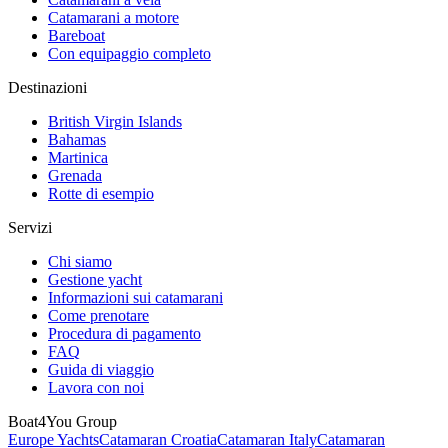
Catamarani a motore
Bareboat
Con equipaggio completo
Destinazioni
British Virgin Islands
Bahamas
Martinica
Grenada
Rotte di esempio
Servizi
Chi siamo
Gestione yacht
Informazioni sui catamarani
Come prenotare
Procedura di pagamento
FAQ
Guida di viaggio
Lavora con noi
Boat4You Group
Europe Yachts
Catamaran Croatia
Catamaran Italy
Catamaran