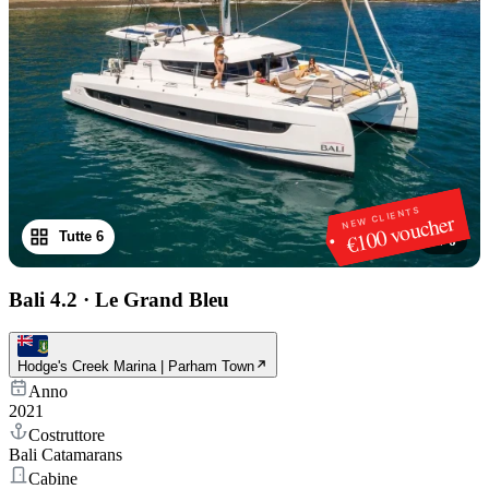
NEW CLIENTS
€100 voucher
Tutte 6
1
/
6
Bali 4.2
·
Le Grand Bleu
Hodge's Creek Marina | Parham Town
Anno
2021
Costruttore
Bali Catamarans
Cabine