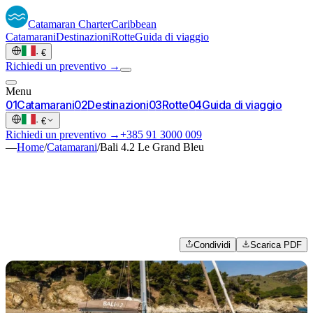
Catamaran
Charter
Caribbean
Catamarani
Destinazioni
Rotte
Guida di viaggio
·
€
Richiedi un preventivo →
Menu
0
1
Catamarani
0
2
Destinazioni
0
3
Rotte
0
4
Guida di viaggio
·
€
Richiedi un preventivo →
+385 91 3000 009
—
Home
/
Catamarani
/
Bali 4.2 Le Grand Bleu
Condividi
Scarica PDF