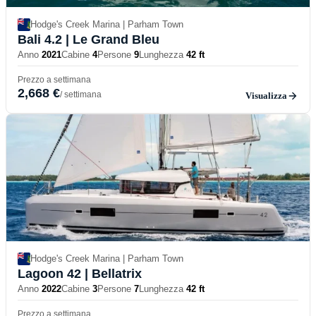
Hodge's Creek Marina | Parham Town
Bali 4.2
| Le Grand Bleu
Anno
2021
Cabine
4
Persone
9
Lunghezza
42 ft
Prezzo a settimana
2,668 €
/ settimana
Visualizza
Hodge's Creek Marina | Parham Town
Lagoon 42
| Bellatrix
Anno
2022
Cabine
3
Persone
7
Lunghezza
42 ft
Prezzo a settimana