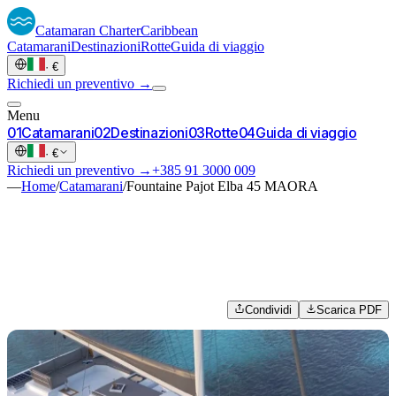
Catamaran
Charter
Caribbean
Catamarani
Destinazioni
Rotte
Guida di viaggio
·
€
Richiedi un preventivo →
Menu
0
1
Catamarani
0
2
Destinazioni
0
3
Rotte
0
4
Guida di viaggio
·
€
Richiedi un preventivo →
+385 91 3000 009
—
Home
/
Catamarani
/
Fountaine Pajot Elba 45 MAORA
Condividi
Scarica PDF