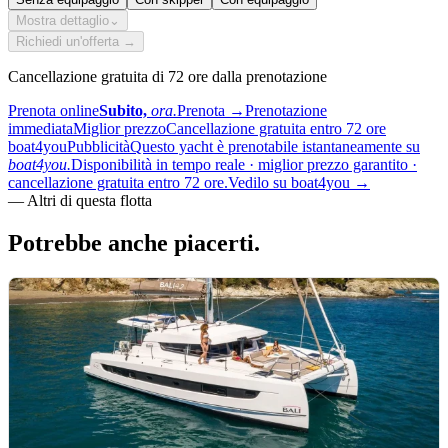
Mostra dettaglio
⌄
Richiedi un'offerta →
Cancellazione gratuita di 72 ore dalla prenotazione
Prenota online
Subito,
ora.
Prenota
→
Prenotazione
immediata
Miglior prezzo
Cancellazione gratuita entro 72 ore
boat4you
Pubblicità
Questo yacht è prenotabile istantaneamente su
boat4you.
Disponibilità in tempo reale · miglior prezzo garantito ·
cancellazione gratuita entro 72 ore.
Vedilo su boat4you
→
—
Altri di questa flotta
Potrebbe anche
piacerti.