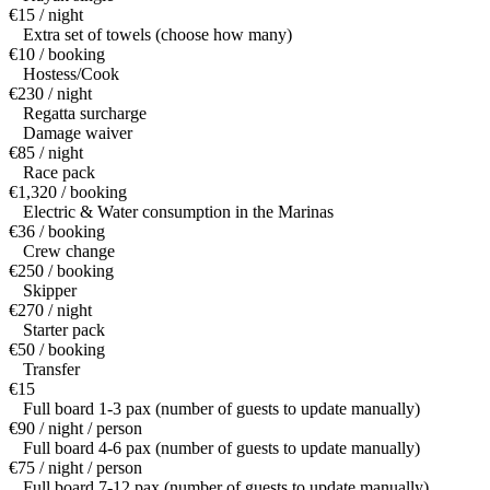
€15 / night
Extra set of towels (choose how many)
€10 / booking
Hostess/Cook
€230 / night
Regatta surcharge
Damage waiver
€85 / night
Race pack
€1,320 / booking
Electric & Water consumption in the Marinas
€36 / booking
Crew change
€250 / booking
Skipper
€270 / night
Starter pack
€50 / booking
Transfer
€15
Full board 1-3 pax (number of guests to update manually)
€90 / night / person
Full board 4-6 pax (number of guests to update manually)
€75 / night / person
Full board 7-12 pax (number of guests to update manually)