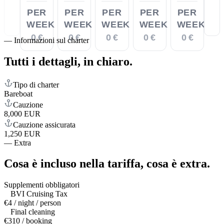
PER
PER
PER
PER
PER
WEEK
WEEK
WEEK
WEEK
WEEK
0 €
0 €
0 €
0 €
0 €
—
Informazioni sul charter
Tutti i dettagli,
in chiaro.
Tipo di charter
Bareboat
Cauzione
8,000 EUR
Cauzione assicurata
1,250 EUR
—
Extra
Cosa è incluso nella tariffa,
cosa è extra.
Supplementi obbligatori
BVI Cruising Tax
€4 / night / person
Final cleaning
€310 / booking