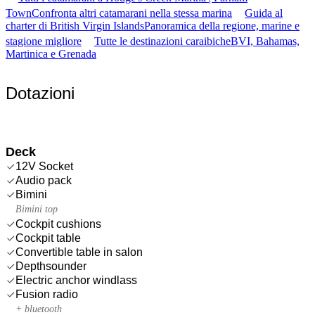
Town
Confronta altri catamarani nella stessa marina
Guida al
charter di British Virgin Islands
Panoramica della regione, marine e
stagione migliore
Tutte le destinazioni caraibiche
BVI, Bahamas,
Martinica e Grenada
Dotazioni
Deck
12V Socket
Audio pack
Bimini
Bimini top
Cockpit cushions
Cockpit table
Convertible table in salon
Depthsounder
Electric anchor windlass
Fusion radio
+ bluetooth