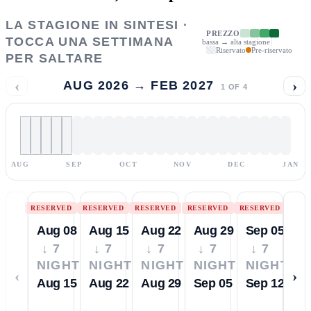
LA STAGIONE IN SINTESI ·
PREZZO
TOCCA UNA SETTIMANA
bassa → alta stagione
Riservato
Pre-riservato
PER SALTARE
‹
›
AUG 2026 → FEB 2027
1
OF
4
AUG
SEP
OCT
NOV
DEC
JAN
RESERVED
RESERVED
RESERVED
RESERVED
RESERVED
Aug 08
Aug 15
Aug 22
Aug 29
Sep 05
↓ 7
↓ 7
↓ 7
↓ 7
↓ 7
NIGHTS
NIGHTS
NIGHTS
NIGHTS
NIGHTS
‹
›
Aug 15
Aug 22
Aug 29
Sep 05
Sep 12