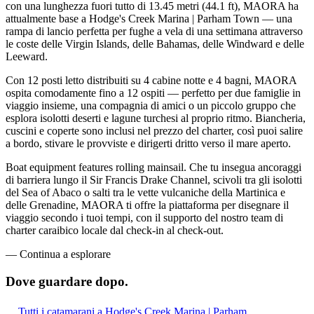
con una lunghezza fuori tutto di 13.45 metri (44.1 ft), MAORA ha
attualmente base a Hodge's Creek Marina | Parham Town — una
rampa di lancio perfetta per fughe a vela di una settimana attraverso
le coste delle Virgin Islands, delle Bahamas, delle Windward e delle
Leeward.
Con 12 posti letto distribuiti su 4 cabine notte e 4 bagni, MAORA
ospita comodamente fino a 12 ospiti — perfetto per due famiglie in
viaggio insieme, una compagnia di amici o un piccolo gruppo che
esplora isolotti deserti e lagune turchesi al proprio ritmo. Biancheria,
cuscini e coperte sono inclusi nel prezzo del charter, così puoi salire
a bordo, stivare le provviste e dirigerti dritto verso il mare aperto.
Boat equipment features rolling mainsail. Che tu insegua ancoraggi
di barriera lungo il Sir Francis Drake Channel, scivoli tra gli isolotti
del Sea of Abaco o salti tra le vette vulcaniche della Martinica e
delle Grenadine, MAORA ti offre la piattaforma per disegnare il
viaggio secondo i tuoi tempi, con il supporto del nostro team di
charter caraibico locale dal check-in al check-out.
—
Continua a esplorare
Dove guardare
dopo.
Tutti i catamarani a Hodge's Creek Marina | Parham