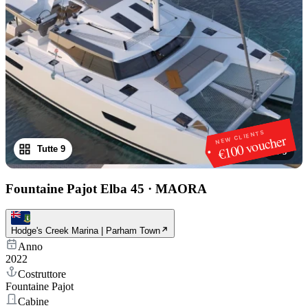
NEW CLIENTS
€100 voucher
Tutte 9
1
/
9
Fountaine Pajot Elba 45
·
MAORA
Hodge's Creek Marina | Parham Town
Anno
2022
Costruttore
Fountaine Pajot
Cabine