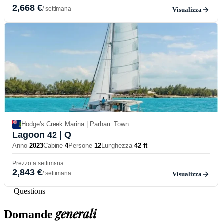
2,668 €
/ settimana
Visualizza
Hodge's Creek Marina | Parham Town
Lagoon 42
| Q
Anno
2023
Cabine
4
Persone
12
Lunghezza
42 ft
Prezzo a settimana
2,843 €
/ settimana
Visualizza
— Questions
generali
Domande