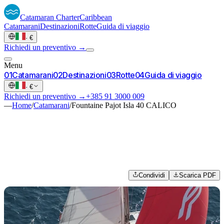
Catamaran
Charter
Caribbean
Catamarani
Destinazioni
Rotte
Guida di viaggio
·
€
Richiedi un preventivo →
Menu
0
1
Catamarani
0
2
Destinazioni
0
3
Rotte
0
4
Guida di viaggio
·
€
Richiedi un preventivo →
+385 91 3000 009
—
Home
/
Catamarani
/
Fountaine Pajot Isla 40 CALICO
Condividi
Scarica PDF