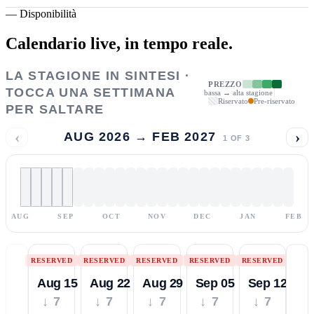
—
Disponibilità
Calendario live,
in tempo reale.
LA STAGIONE IN SINTESI ·
PREZZO
TOCCA UNA SETTIMANA
bassa → alta stagione
Riservato
Pre-riservato
PER SALTARE
‹
›
AUG 2026 → FEB 2027
1
OF
3
AUG
SEP
OCT
NOV
DEC
JAN
FEB
RESERVED
RESERVED
RESERVED
RESERVED
RESERVED
Aug 15
Aug 22
Aug 29
Sep 05
Sep 12
↓ 7
↓ 7
↓ 7
↓ 7
↓ 7