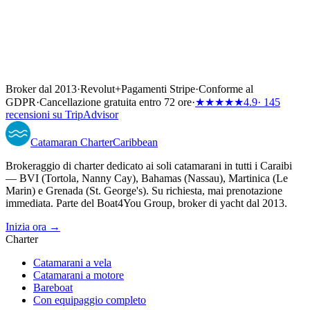
Broker dal 2013
·
Revolut
+
Pagamenti Stripe
·
Conforme al
GDPR
·
Cancellazione gratuita entro 72 ore
·
★★★★★
4.9
· 145
recensioni su TripAdvisor
Catamaran
Charter
Caribbean
Brokeraggio di charter dedicato ai soli catamarani in tutti i Caraibi
— BVI (Tortola, Nanny Cay), Bahamas (Nassau), Martinica (Le
Marin) e Grenada (St. George's). Su richiesta, mai prenotazione
immediata. Parte del Boat4You Group, broker di yacht dal 2013.
Inizia ora →
Charter
Catamarani a vela
Catamarani a motore
Bareboat
Con equipaggio completo