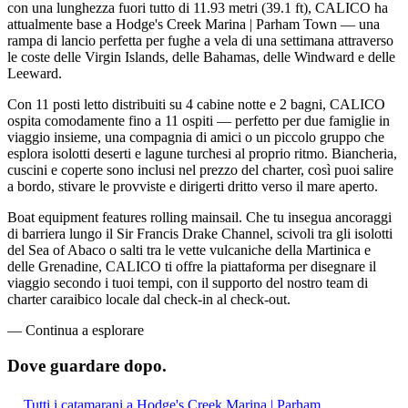
con una lunghezza fuori tutto di 11.93 metri (39.1 ft), CALICO ha
attualmente base a Hodge's Creek Marina | Parham Town — una
rampa di lancio perfetta per fughe a vela di una settimana attraverso
le coste delle Virgin Islands, delle Bahamas, delle Windward e delle
Leeward.
Con 11 posti letto distribuiti su 4 cabine notte e 2 bagni, CALICO
ospita comodamente fino a 11 ospiti — perfetto per due famiglie in
viaggio insieme, una compagnia di amici o un piccolo gruppo che
esplora isolotti deserti e lagune turchesi al proprio ritmo. Biancheria,
cuscini e coperte sono inclusi nel prezzo del charter, così puoi salire
a bordo, stivare le provviste e dirigerti dritto verso il mare aperto.
Boat equipment features rolling mainsail. Che tu insegua ancoraggi
di barriera lungo il Sir Francis Drake Channel, scivoli tra gli isolotti
del Sea of Abaco o salti tra le vette vulcaniche della Martinica e
delle Grenadine, CALICO ti offre la piattaforma per disegnare il
viaggio secondo i tuoi tempi, con il supporto del nostro team di
charter caraibico locale dal check-in al check-out.
—
Continua a esplorare
Dove guardare
dopo.
Tutti i catamarani a Hodge's Creek Marina | Parham