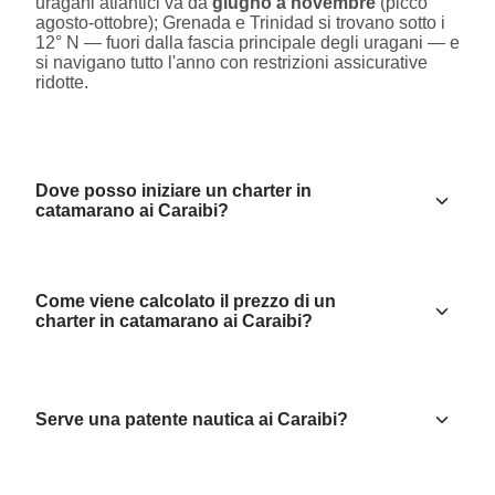
uragani atlantici va da
giugno a novembre
(picco
agosto-ottobre); Grenada e Trinidad si trovano sotto i
12° N — fuori dalla fascia principale degli uragani — e
si navigano tutto l'anno con restrizioni assicurative
ridotte.
Dove posso iniziare un charter in
catamarano ai Caraibi?
Come viene calcolato il prezzo di un
charter in catamarano ai Caraibi?
Serve una patente nautica ai Caraibi?