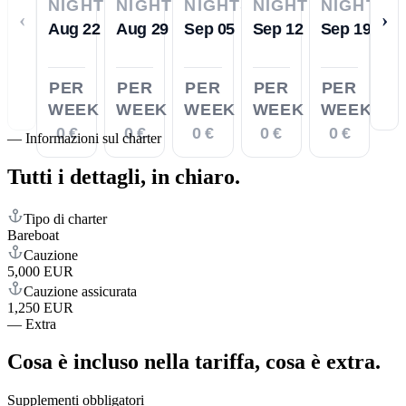
NIGHTS
NIGHTS
NIGHTS
NIGHTS
NIGHTS
‹
›
Aug 22
Aug 29
Sep 05
Sep 12
Sep 19
PER
PER
PER
PER
PER
WEEK
WEEK
WEEK
WEEK
WEEK
0 €
0 €
0 €
0 €
0 €
—
Informazioni sul charter
Tutti i dettagli,
in chiaro.
Tipo di charter
Bareboat
Cauzione
5,000 EUR
Cauzione assicurata
1,250 EUR
—
Extra
Cosa è incluso nella tariffa,
cosa è extra.
Supplementi obbligatori