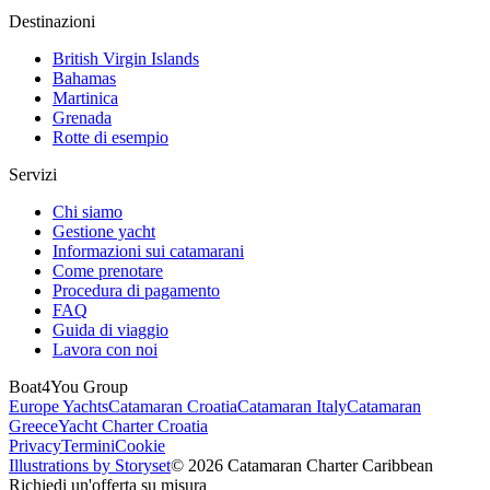
Destinazioni
British Virgin Islands
Bahamas
Martinica
Grenada
Rotte di esempio
Servizi
Chi siamo
Gestione yacht
Informazioni sui catamarani
Come prenotare
Procedura di pagamento
FAQ
Guida di viaggio
Lavora con noi
Boat4You Group
Europe Yachts
Catamaran Croatia
Catamaran Italy
Catamaran
Greece
Yacht Charter Croatia
Privacy
Termini
Cookie
Illustrations by Storyset
© 2026 Catamaran Charter Caribbean
Richiedi un'offerta su misura