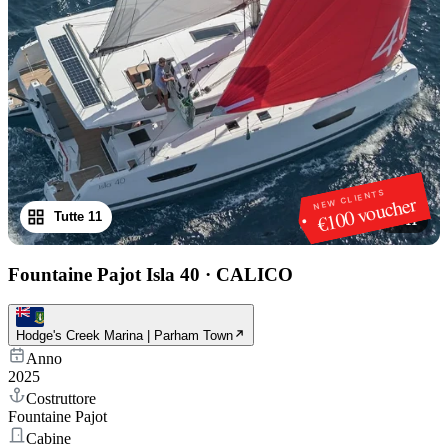
NEW CLIENTS
€100 voucher
Tutte 11
1
/
11
Fountaine Pajot Isla 40
·
CALICO
Hodge's Creek Marina | Parham Town
Anno
2025
Costruttore
Fountaine Pajot
Cabine