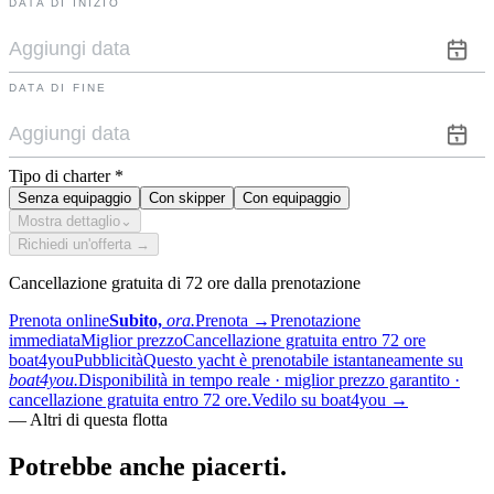
DATA DI INIZIO
DATA DI FINE
Tipo di charter
*
Senza equipaggio
Con skipper
Con equipaggio
Mostra dettaglio
⌄
Richiedi un'offerta →
Cancellazione gratuita di 72 ore dalla prenotazione
Prenota online
Subito,
ora.
Prenota
→
Prenotazione
immediata
Miglior prezzo
Cancellazione gratuita entro 72 ore
boat4you
Pubblicità
Questo yacht è prenotabile istantaneamente su
boat4you.
Disponibilità in tempo reale · miglior prezzo garantito ·
cancellazione gratuita entro 72 ore.
Vedilo su boat4you
→
—
Altri di questa flotta
Potrebbe anche
piacerti.