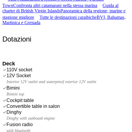
Town
Confronta altri catamarani nella stessa marina
Guida al
charter di British Virgin Islands
Panoramica della regione, marine e
stagione migliore
Tutte le destinazioni caraibiche
BVI, Bahamas,
Martinica e Grenada
Dotazioni
Deck
110V socket
12V Socket
Interior 12V outlet and waterproof exterior 12V outlet
Bimini
Bimini top
Cockpit table
Convertible table in salon
Dinghy
Dinghy with outboard engine
Fusion radio
with bluetooth