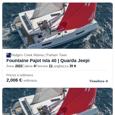
Hodge's Creek Marina | Parham Town
Fountaine Pajot Isla 40
| Quarda Jeepi
Anno
2022
Cabine
4
Persone
11
Lunghezza
39 ft
Prezzo a settimana
2,006 €
/ settimana
Visualizza