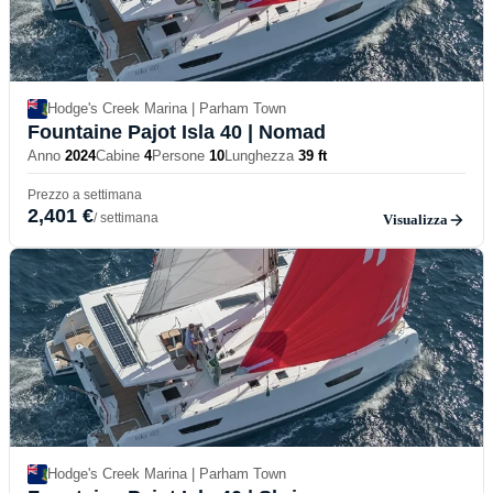
Hodge's Creek Marina | Parham Town
Fountaine Pajot Isla 40
| Nomad
Anno
2024
Cabine
4
Persone
10
Lunghezza
39 ft
Prezzo a settimana
2,401 €
/ settimana
Visualizza
Hodge's Creek Marina | Parham Town