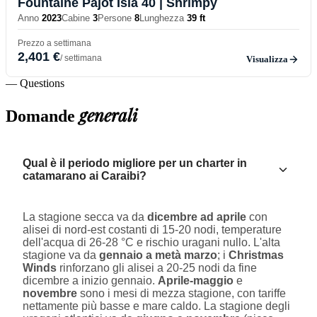
Fountaine Pajot Isla 40
| Shrimpy
Anno
2023
Cabine
3
Persone
8
Lunghezza
39 ft
Prezzo a settimana
2,401 €
/ settimana
Visualizza
— Questions
generali
Domande
Qual è il periodo migliore per un charter in
catamarano ai Caraibi?
La stagione secca va da
dicembre ad aprile
con
alisei di nord-est costanti di 15-20 nodi, temperature
dell'acqua di 26-28 °C e rischio uragani nullo. L'alta
stagione va da
gennaio a metà marzo
; i
Christmas
Winds
rinforzano gli alisei a 20-25 nodi da fine
dicembre a inizio gennaio.
Aprile-maggio
e
novembre
sono i mesi di mezza stagione, con tariffe
nettamente più basse e mare caldo. La stagione degli