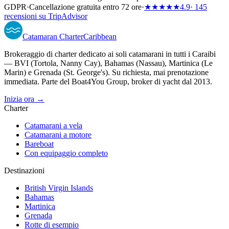
GDPR
·
Cancellazione gratuita entro 72 ore
·
★★★★★
4.9
· 145
recensioni su TripAdvisor
Catamaran
Charter
Caribbean
Brokeraggio di charter dedicato ai soli catamarani in tutti i Caraibi
— BVI (Tortola, Nanny Cay), Bahamas (Nassau), Martinica (Le
Marin) e Grenada (St. George's). Su richiesta, mai prenotazione
immediata. Parte del Boat4You Group, broker di yacht dal 2013.
Inizia ora →
Charter
Catamarani a vela
Catamarani a motore
Bareboat
Con equipaggio completo
Destinazioni
British Virgin Islands
Bahamas
Martinica
Grenada
Rotte di esempio