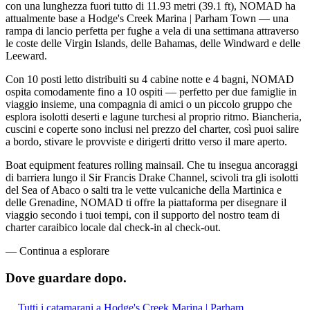
con una lunghezza fuori tutto di 11.93 metri (39.1 ft), NOMAD ha
attualmente base a Hodge's Creek Marina | Parham Town — una
rampa di lancio perfetta per fughe a vela di una settimana attraverso
le coste delle Virgin Islands, delle Bahamas, delle Windward e delle
Leeward.
Con 10 posti letto distribuiti su 4 cabine notte e 4 bagni, NOMAD
ospita comodamente fino a 10 ospiti — perfetto per due famiglie in
viaggio insieme, una compagnia di amici o un piccolo gruppo che
esplora isolotti deserti e lagune turchesi al proprio ritmo. Biancheria,
cuscini e coperte sono inclusi nel prezzo del charter, così puoi salire
a bordo, stivare le provviste e dirigerti dritto verso il mare aperto.
Boat equipment features rolling mainsail. Che tu insegua ancoraggi
di barriera lungo il Sir Francis Drake Channel, scivoli tra gli isolotti
del Sea of Abaco o salti tra le vette vulcaniche della Martinica e
delle Grenadine, NOMAD ti offre la piattaforma per disegnare il
viaggio secondo i tuoi tempi, con il supporto del nostro team di
charter caraibico locale dal check-in al check-out.
—
Continua a esplorare
Dove guardare
dopo.
Tutti i catamarani a Hodge's Creek Marina | Parham