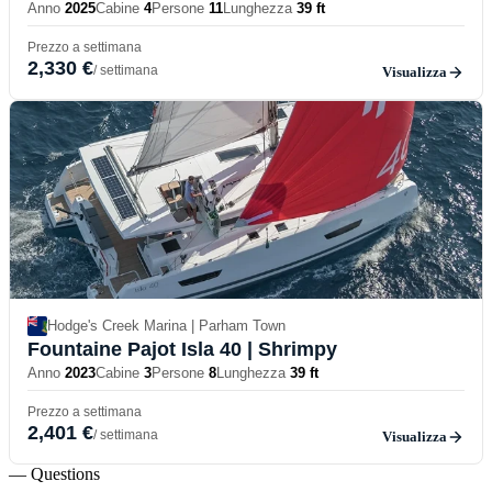
Anno
2025
Cabine
4
Persone
11
Lunghezza
39 ft
Prezzo a settimana
2,330 €
/ settimana
Visualizza
Hodge's Creek Marina | Parham Town
Fountaine Pajot Isla 40
| Shrimpy
Anno
2023
Cabine
3
Persone
8
Lunghezza
39 ft
Prezzo a settimana
2,401 €
/ settimana
Visualizza
— Questions