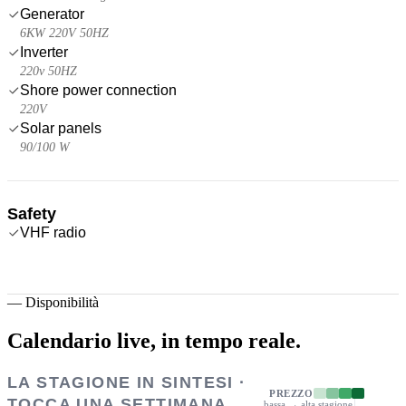
Generator
6KW 220V 50HZ
Inverter
220v 50HZ
Shore power connection
220V
Solar panels
90/100 W
Safety
VHF radio
—
Disponibilità
Calendario live,
in tempo reale.
LA STAGIONE IN SINTESI ·
PREZZO
TOCCA UNA SETTIMANA
bassa → alta stagione