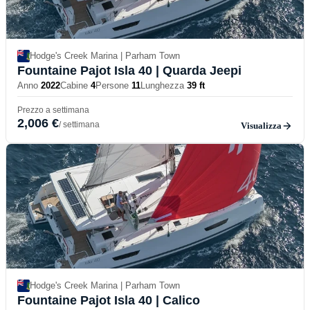
Hodge's Creek Marina | Parham Town
Fountaine Pajot Isla 40
| Quarda Jeepi
Anno
2022
Cabine
4
Persone
11
Lunghezza
39 ft
Prezzo a settimana
2,006 €
/ settimana
Visualizza
Hodge's Creek Marina | Parham Town
Fountaine Pajot Isla 40
| Calico