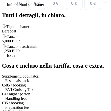
0 €
0 €
0 €
0 €
0 €
—
Informazioni sul charter
Tutti i dettagli,
in chiaro.
Tipo di charter
Bareboat
Cauzione
5,000 EUR
Cauzione assicurata
1,250 EUR
—
Extra
Cosa è incluso nella tariffa,
cosa è extra.
Supplementi obbligatori
Essentials pack
€585 / booking
BVI Cruising Tax
€4 / night / person
Handling fees
€35 / booking
Preparation fee