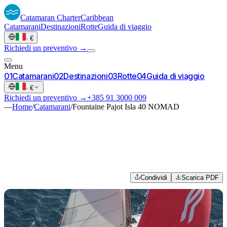
Catamaran
Charter
Caribbean
Catamarani
Destinazioni
Rotte
Guida di viaggio
·
€
Richiedi un preventivo →
Menu
0
1
Catamarani
0
2
Destinazioni
0
3
Rotte
0
4
Guida di viaggio
·
€
Richiedi un preventivo →
+385 91 3000 009
—
Home
/
Catamarani
/
Fountaine Pajot Isla 40 NOMAD
Condividi
Scarica PDF