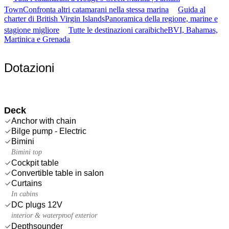
Town
Confronta altri catamarani nella stessa marina
Guida al
charter di British Virgin Islands
Panoramica della regione, marine e
stagione migliore
Tutte le destinazioni caraibiche
BVI, Bahamas,
Martinica e Grenada
Dotazioni
Deck
Anchor with chain
Bilge pump - Electric
Bimini
Bimini top
Cockpit table
Convertible table in salon
Curtains
In cabins
DC plugs 12V
interior & waterproof exterior
Depthsounder