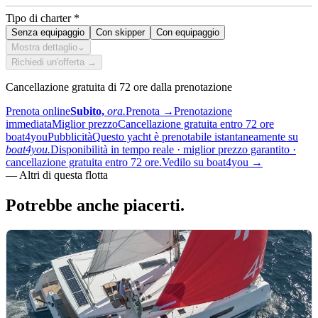
Tipo di charter
*
Senza equipaggio
Con skipper
Con equipaggio
Mostra dettaglio
⌄
Richiedi un'offerta →
Cancellazione gratuita di 72 ore dalla prenotazione
Prenota online
Subito,
ora.
Prenota
→
Prenotazione
immediata
Miglior prezzo
Cancellazione gratuita entro 72 ore
boat4you
Pubblicità
Questo yacht è prenotabile istantaneamente su
boat4you.
Disponibilità in tempo reale · miglior prezzo garantito ·
cancellazione gratuita entro 72 ore.
Vedilo su boat4you
→
—
Altri di questa flotta
Potrebbe anche
piacerti.