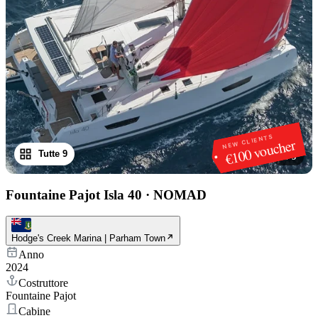
NEW CLIENTS
€100 voucher
Tutte 9
1
/
9
Fountaine Pajot Isla 40
·
NOMAD
Hodge's Creek Marina | Parham Town
Anno
2024
Costruttore
Fountaine Pajot
Cabine