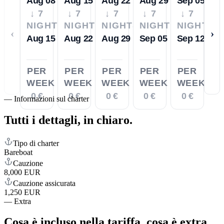
Aug 08
Aug 15
Aug 22
Aug 29
Sep 05
↓ 7
↓ 7
↓ 7
↓ 7
↓ 7
NIGHTS
NIGHTS
NIGHTS
NIGHTS
NIGHTS
‹
›
Aug 15
Aug 22
Aug 29
Sep 05
Sep 12
PER
PER
PER
PER
PER
WEEK
WEEK
WEEK
WEEK
WEEK
0 €
0 €
0 €
0 €
0 €
—
Informazioni sul charter
Tutti i dettagli,
in chiaro.
Tipo di charter
Bareboat
Cauzione
8,000 EUR
Cauzione assicurata
1,250 EUR
—
Extra
Cosa è incluso nella tariffa,
cosa è extra.