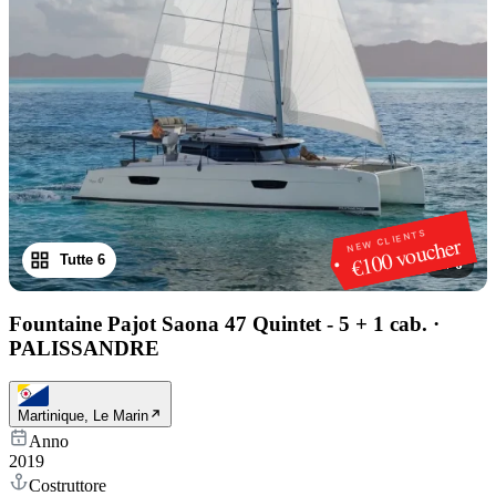
NEW CLIENTS
€100 voucher
Tutte 6
1
/
6
Fountaine Pajot Saona 47 Quintet - 5 + 1 cab.
·
PALISSANDRE
Martinique, Le Marin
Anno
2019
Costruttore