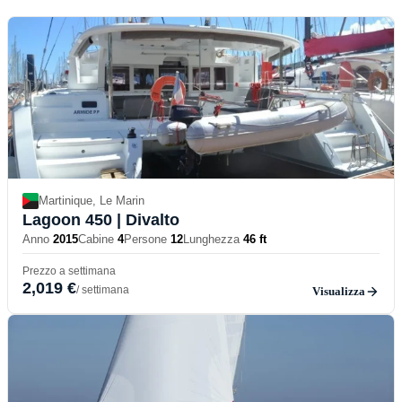
Martinique, Le Marin
Lagoon 450
| Divalto
Anno
2015
Cabine
4
Persone
12
Lunghezza
46 ft
Prezzo a settimana
2,019 €
/ settimana
Visualizza