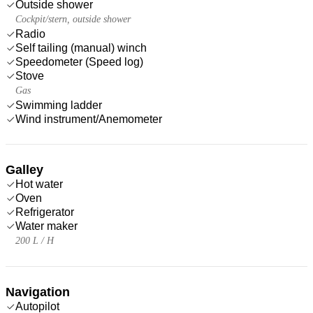
Outside shower
Cockpit/stern, outside shower
Radio
Self tailing (manual) winch
Speedometer (Speed log)
Stove
Gas
Swimming ladder
Wind instrument/Anemometer
Galley
Hot water
Oven
Refrigerator
Water maker
200 L / H
Navigation
Autopilot