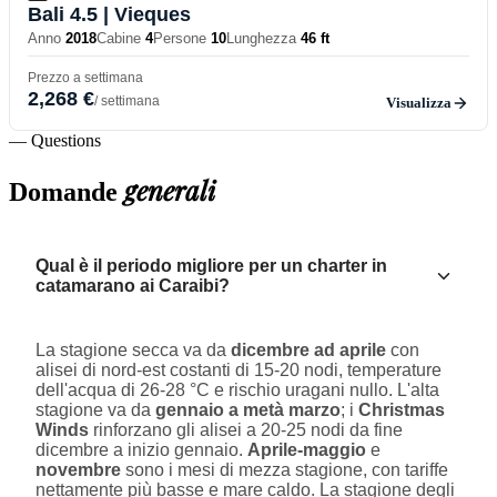
Bali 4.5
| Vieques
Anno
2018
Cabine
4
Persone
10
Lunghezza
46 ft
Prezzo a settimana
2,268 €
/ settimana
Visualizza
— Questions
generali
Domande
Qual è il periodo migliore per un charter in
catamarano ai Caraibi?
La stagione secca va da
dicembre ad aprile
con
alisei di nord-est costanti di 15-20 nodi, temperature
dell'acqua di 26-28 °C e rischio uragani nullo. L'alta
stagione va da
gennaio a metà marzo
; i
Christmas
Winds
rinforzano gli alisei a 20-25 nodi da fine
dicembre a inizio gennaio.
Aprile-maggio
e
novembre
sono i mesi di mezza stagione, con tariffe
nettamente più basse e mare caldo. La stagione degli