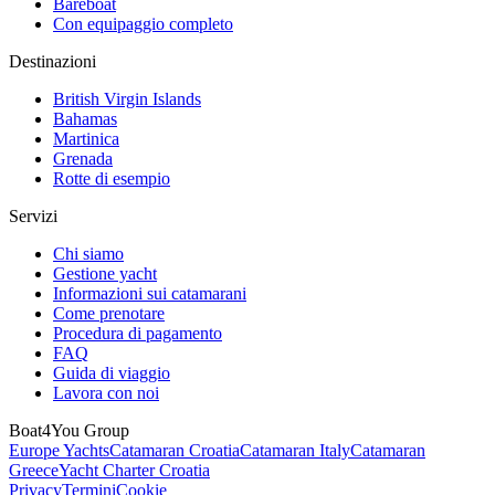
Bareboat
Con equipaggio completo
Destinazioni
British Virgin Islands
Bahamas
Martinica
Grenada
Rotte di esempio
Servizi
Chi siamo
Gestione yacht
Informazioni sui catamarani
Come prenotare
Procedura di pagamento
FAQ
Guida di viaggio
Lavora con noi
Boat4You Group
Europe Yachts
Catamaran Croatia
Catamaran Italy
Catamaran
Greece
Yacht Charter Croatia
Privacy
Termini
Cookie