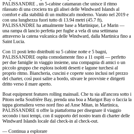
PALISSANDRE , un 5-cabine catamaran che unisce il ritmo
rilassato di una crociera tra gli alisei delle Windward Islands al
comfort e alla stabilità di un multiscafo moderno. Varato nel 2019 e
con una lunghezza fuori tutto di 13.94 metri (45.7 ft),
PALISSANDRE ha attualmente base a Martinique, Le Marin —
una rampa di lancio perfetta per fughe a vela di una settimana
attraverso la catena vulcanica delle Windward, dalla Martinica fino a
Saint Lucia.
Con 11 posti letto distribuiti su 5 cabine notte e 5 bagni,
PALISSANDRE ospita comodamente fino a 11 ospiti — perfetto
per due famiglie in viaggio insieme, una compagnia di amici o un
piccolo gruppo che esplora isolotti deserti e lagune turchesi al
proprio ritmo. Biancheria, cuscini e coperte sono inclusi nel prezzo
del charter, così puoi salire a bordo, stivare le provviste e dirigerti
dritto verso il mare aperto.
Boat equipment features rolling mainsail. Che tu sia all'ancora sotto i
Pitons nella Soufrière Bay, prenda una boa a Marigot Bay o faccia la
tappa giornaliera verso nord fino ad Anse Mitan, in Martinica,
PALISSANDRE ti offre la piattaforma per disegnare il viaggio
secondo i tuoi tempi, con il supporto del nostro team di charter delle
Windward Islands locale dal check-in al check-out.
—
Continua a esplorare