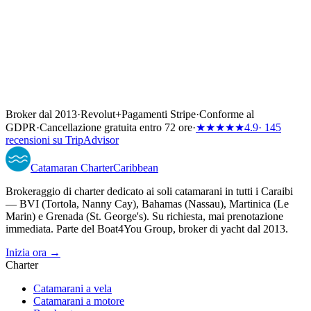
Broker dal 2013
·
Revolut
+
Pagamenti Stripe
·
Conforme al
GDPR
·
Cancellazione gratuita entro 72 ore
·
★★★★★
4.9
· 145
recensioni su TripAdvisor
Catamaran
Charter
Caribbean
Brokeraggio di charter dedicato ai soli catamarani in tutti i Caraibi
— BVI (Tortola, Nanny Cay), Bahamas (Nassau), Martinica (Le
Marin) e Grenada (St. George's). Su richiesta, mai prenotazione
immediata. Parte del Boat4You Group, broker di yacht dal 2013.
Inizia ora →
Charter
Catamarani a vela
Catamarani a motore