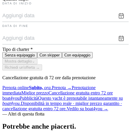
DATA DI INIZIO
DATA DI FINE
Tipo di charter
*
Senza equipaggio
Con skipper
Con equipaggio
Mostra dettaglio
⌄
Richiedi un'offerta →
Cancellazione gratuita di 72 ore dalla prenotazione
Prenota online
Subito,
ora.
Prenota
→
Prenotazione
immediata
Miglior prezzo
Cancellazione gratuita entro 72 ore
boat4you
Pubblicità
Questo yacht è prenotabile istantaneamente su
boat4you.
Disponibilità in tempo reale · miglior prezzo garantito ·
cancellazione gratuita entro 72 ore.
Vedilo su boat4you
→
—
Altri di questa flotta
Potrebbe anche
piacerti.