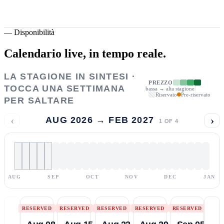
—
Disponibilità
Calendario live,
in tempo reale.
LA STAGIONE IN SINTESI ·
PREZZO
TOCCA UNA SETTIMANA
bassa → alta stagione
Riservato
Pre-riservato
PER SALTARE
‹
›
AUG 2026 → FEB 2027
1
OF
4
AUG
SEP
OCT
NOV
DEC
JAN
RESERVED
RESERVED
RESERVED
RESERVED
RESERVED