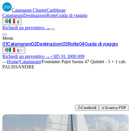
Catamaran
Charter
Caribbean
Catamarani
Destinazioni
Rotte
Guida di viaggio
·
€
Richiedi un preventivo →
Menu
0
1
Catamarani
0
2
Destinazioni
0
3
Rotte
0
4
Guida di viaggio
·
€
Richiedi un preventivo →
+385 91 3000 009
—
Home
/
Catamarani
/
Fountaine Pajot Saona 47 Quintet - 5 + 1 cab.
PALISSANDRE
Condividi
Scarica PDF