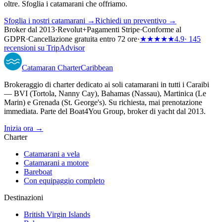
oltre. Sfoglia i catamarani che offriamo.
Sfoglia i nostri catamarani →
Richiedi un preventivo →
Broker dal 2013
·
Revolut
+
Pagamenti Stripe
·
Conforme al
GDPR
·
Cancellazione gratuita entro 72 ore
·
★★★★★
4.9
· 145
recensioni su TripAdvisor
Catamaran
Charter
Caribbean
Brokeraggio di charter dedicato ai soli catamarani in tutti i Caraibi
— BVI (Tortola, Nanny Cay), Bahamas (Nassau), Martinica (Le
Marin) e Grenada (St. George's). Su richiesta, mai prenotazione
immediata. Parte del Boat4You Group, broker di yacht dal 2013.
Inizia ora →
Charter
Catamarani a vela
Catamarani a motore
Bareboat
Con equipaggio completo
Destinazioni
British Virgin Islands