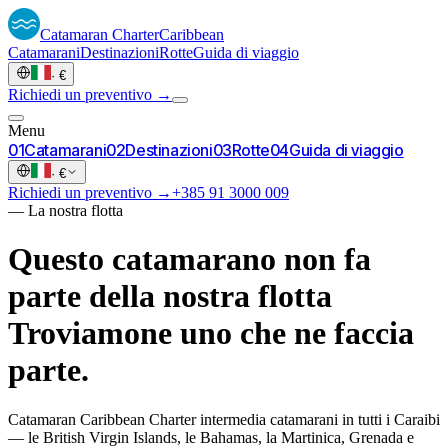
Catamaran
Charter
Caribbean
Catamarani
Destinazioni
Rotte
Guida di viaggio
·
€
Richiedi un preventivo →
Menu
0
1
Catamarani
0
2
Destinazioni
0
3
Rotte
0
4
Guida di viaggio
·
€
Richiedi un preventivo →
+385 91 3000 009
—
La nostra flotta
Questo catamarano non fa
parte della nostra flotta
Troviamone uno che ne faccia
parte.
Catamaran Caribbean Charter intermedia catamarani in tutti i Caraibi
— le British Virgin Islands, le Bahamas, la Martinica, Grenada e