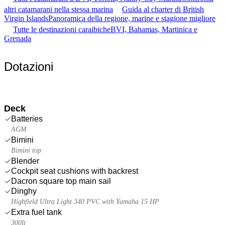
altri catamarani nella stessa marina
Guida al charter di British
Virgin Islands
Panoramica della regione, marine e stagione migliore
Tutte le destinazioni caraibiche
BVI, Bahamas, Martinica e
Grenada
Dotazioni
Deck
Batteries
AGM
Bimini
Bimini top
Blender
Cockpit seat cushions with backrest
Dacron square top main sail
Dinghy
Highfield Ultra Light 340 PVC with Yamaha 15 HP
Extra fuel tank
300lt