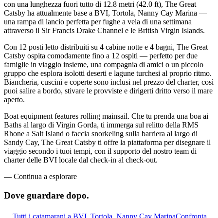
con una lunghezza fuori tutto di 12.8 metri (42.0 ft), The Great
Catsby ha attualmente base a BVI, Tortola, Nanny Cay Marina —
una rampa di lancio perfetta per fughe a vela di una settimana
attraverso il Sir Francis Drake Channel e le British Virgin Islands.
Con 12 posti letto distribuiti su 4 cabine notte e 4 bagni, The Great
Catsby ospita comodamente fino a 12 ospiti — perfetto per due
famiglie in viaggio insieme, una compagnia di amici o un piccolo
gruppo che esplora isolotti deserti e lagune turchesi al proprio ritmo.
Biancheria, cuscini e coperte sono inclusi nel prezzo del charter, così
puoi salire a bordo, stivare le provviste e dirigerti dritto verso il mare
aperto.
Boat equipment features rolling mainsail. Che tu prenda una boa ai
Baths al largo di Virgin Gorda, ti immerga sul relitto della RMS
Rhone a Salt Island o faccia snorkeling sulla barriera al largo di
Sandy Cay, The Great Catsby ti offre la piattaforma per disegnare il
viaggio secondo i tuoi tempi, con il supporto del nostro team di
charter delle BVI locale dal check-in al check-out.
—
Continua a esplorare
Dove guardare
dopo.
Tutti i catamarani a BVI, Tortola, Nanny Cay Marina
Confronta