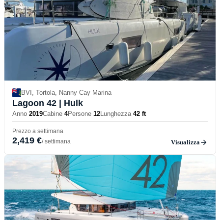
BVI, Tortola, Nanny Cay Marina
Lagoon 42
| Hulk
Anno
2019
Cabine
4
Persone
12
Lunghezza
42 ft
Prezzo a settimana
2,419 €
/ settimana
Visualizza