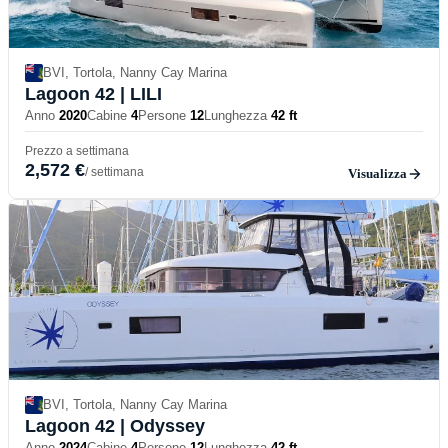
BVI, Tortola, Nanny Cay Marina
Lagoon 42
| LILI
Anno
2020
Cabine
4
Persone
12
Lunghezza
42 ft
Prezzo a settimana
2,572 €
/ settimana
Visualizza
BVI, Tortola, Nanny Cay Marina
Lagoon 42
| Odyssey
Anno
2024
Cabine
4
Persone
12
Lunghezza
42 ft