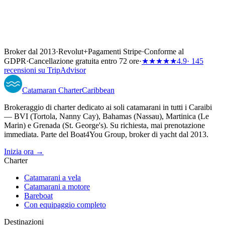
Broker dal 2013
·
Revolut
+
Pagamenti Stripe
·
Conforme al
GDPR
·
Cancellazione gratuita entro 72 ore
·
★★★★★
4.9
· 145
recensioni su TripAdvisor
Catamaran
Charter
Caribbean
Brokeraggio di charter dedicato ai soli catamarani in tutti i Caraibi
— BVI (Tortola, Nanny Cay), Bahamas (Nassau), Martinica (Le
Marin) e Grenada (St. George's). Su richiesta, mai prenotazione
immediata. Parte del Boat4You Group, broker di yacht dal 2013.
Inizia ora →
Charter
Catamarani a vela
Catamarani a motore
Bareboat
Con equipaggio completo
Destinazioni