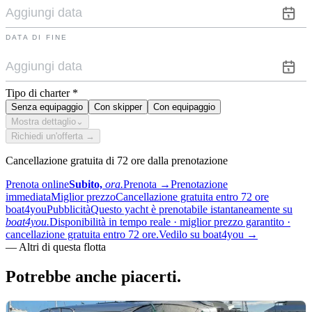
DATA DI FINE
Tipo di charter
*
Senza equipaggio
Con skipper
Con equipaggio
Mostra dettaglio
⌄
Richiedi un'offerta →
Cancellazione gratuita di 72 ore dalla prenotazione
Prenota online
Subito,
ora.
Prenota
→
Prenotazione
immediata
Miglior prezzo
Cancellazione gratuita entro 72 ore
boat4you
Pubblicità
Questo yacht è prenotabile istantaneamente su
boat4you.
Disponibilità in tempo reale · miglior prezzo garantito ·
cancellazione gratuita entro 72 ore.
Vedilo su boat4you
→
—
Altri di questa flotta
Potrebbe anche
piacerti.