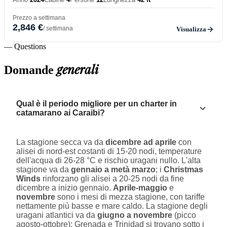
Prezzo a settimana
2,846 €
/ settimana
Visualizza
— Questions
generali
Domande
Qual è il periodo migliore per un charter in
catamarano ai Caraibi?
La stagione secca va da
dicembre ad aprile
con
alisei di nord-est costanti di 15-20 nodi, temperature
dell'acqua di 26-28 °C e rischio uragani nullo. L'alta
stagione va da
gennaio a metà marzo
; i
Christmas
Winds
rinforzano gli alisei a 20-25 nodi da fine
dicembre a inizio gennaio.
Aprile-maggio
e
novembre
sono i mesi di mezza stagione, con tariffe
nettamente più basse e mare caldo. La stagione degli
uragani atlantici va da
giugno a novembre
(picco
agosto-ottobre); Grenada e Trinidad si trovano sotto i