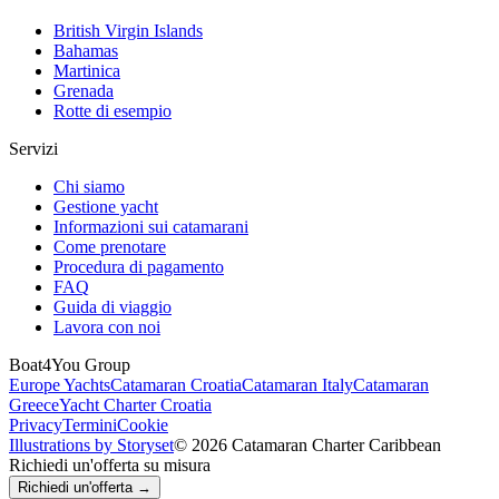
British Virgin Islands
Bahamas
Martinica
Grenada
Rotte di esempio
Servizi
Chi siamo
Gestione yacht
Informazioni sui catamarani
Come prenotare
Procedura di pagamento
FAQ
Guida di viaggio
Lavora con noi
Boat4You Group
Europe Yachts
Catamaran Croatia
Catamaran Italy
Catamaran
Greece
Yacht Charter Croatia
Privacy
Termini
Cookie
Illustrations by Storyset
© 2026 Catamaran Charter Caribbean
Richiedi un'offerta su misura
Richiedi un'offerta →