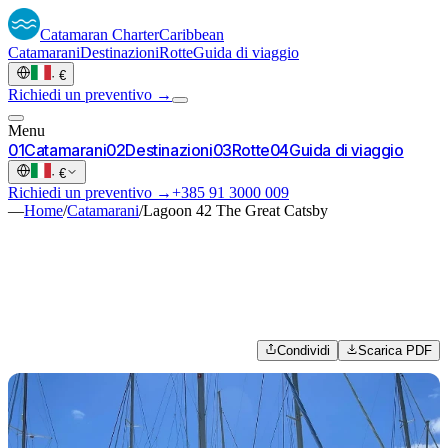
Catamaran
Charter
Caribbean
Catamarani
Destinazioni
Rotte
Guida di viaggio
·
€
Richiedi un preventivo →
Menu
0
1
Catamarani
0
2
Destinazioni
0
3
Rotte
0
4
Guida di viaggio
·
€
Richiedi un preventivo →
+385 91 3000 009
—
Home
/
Catamarani
/
Lagoon 42 The Great Catsby
Condividi
Scarica PDF