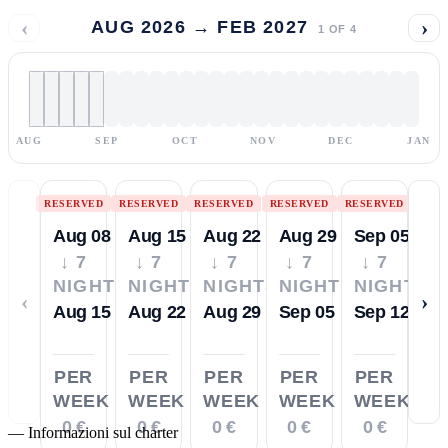
‹
›
AUG 2026 → FEB 2027
1
OF
4
AUG
SEP
OCT
NOV
DEC
JAN
RESERVED
RESERVED
RESERVED
RESERVED
RESERVED
Aug 08
Aug 15
Aug 22
Aug 29
Sep 05
↓ 7
↓ 7
↓ 7
↓ 7
↓ 7
NIGHTS
NIGHTS
NIGHTS
NIGHTS
NIGHTS
‹
›
Aug 15
Aug 22
Aug 29
Sep 05
Sep 12
PER
PER
PER
PER
PER
WEEK
WEEK
WEEK
WEEK
WEEK
0 €
0 €
0 €
0 €
0 €
—
Informazioni sul charter