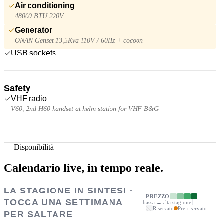
Air conditioning
48000 BTU 220V
Generator
ONAN Genset 13,5Kva 110V / 60Hz + cocoon
USB sockets
Safety
VHF radio
V60, 2nd H60 handset at helm station for VHF B&G
—
Disponibilità
Calendario live,
in tempo reale.
LA STAGIONE IN SINTESI ·
PREZZO
TOCCA UNA SETTIMANA
bassa → alta stagione
Riservato
Pre-riservato
PER SALTARE