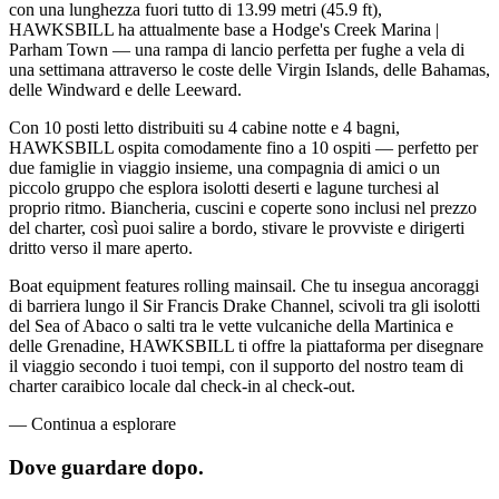
con una lunghezza fuori tutto di 13.99 metri (45.9 ft),
HAWKSBILL ha attualmente base a Hodge's Creek Marina |
Parham Town — una rampa di lancio perfetta per fughe a vela di
una settimana attraverso le coste delle Virgin Islands, delle Bahamas,
delle Windward e delle Leeward.
Con 10 posti letto distribuiti su 4 cabine notte e 4 bagni,
HAWKSBILL ospita comodamente fino a 10 ospiti — perfetto per
due famiglie in viaggio insieme, una compagnia di amici o un
piccolo gruppo che esplora isolotti deserti e lagune turchesi al
proprio ritmo. Biancheria, cuscini e coperte sono inclusi nel prezzo
del charter, così puoi salire a bordo, stivare le provviste e dirigerti
dritto verso il mare aperto.
Boat equipment features rolling mainsail. Che tu insegua ancoraggi
di barriera lungo il Sir Francis Drake Channel, scivoli tra gli isolotti
del Sea of Abaco o salti tra le vette vulcaniche della Martinica e
delle Grenadine, HAWKSBILL ti offre la piattaforma per disegnare
il viaggio secondo i tuoi tempi, con il supporto del nostro team di
charter caraibico locale dal check-in al check-out.
—
Continua a esplorare
Dove guardare
dopo.