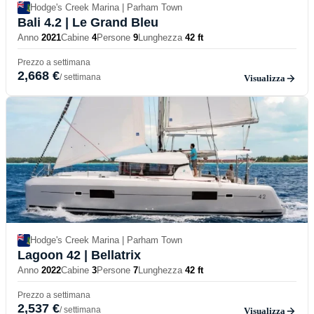
Hodge's Creek Marina | Parham Town
Bali 4.2
| Le Grand Bleu
Anno
2021
Cabine
4
Persone
9
Lunghezza
42 ft
Prezzo a settimana
2,668 €
/ settimana
Visualizza
Hodge's Creek Marina | Parham Town
Lagoon 42
| Bellatrix
Anno
2022
Cabine
3
Persone
7
Lunghezza
42 ft
Prezzo a settimana
2,537 €
/ settimana
Visualizza