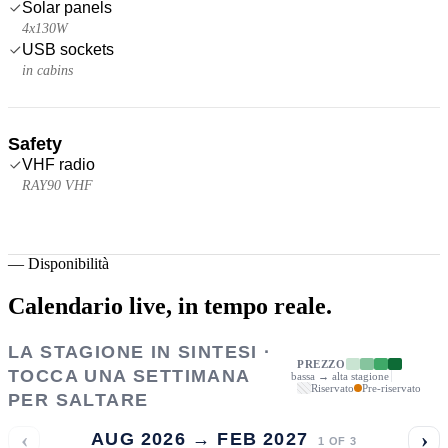
Solar panels
4x130W
USB sockets
in cabins
Safety
VHF radio
RAY90 VHF
—
Disponibilità
Calendario live,
in tempo reale.
LA STAGIONE IN SINTESI ·
PREZZO
TOCCA UNA SETTIMANA
bassa → alta stagione
Riservato
Pre-riservato
PER SALTARE
‹
›
AUG 2026 → FEB 2027
1
OF
3