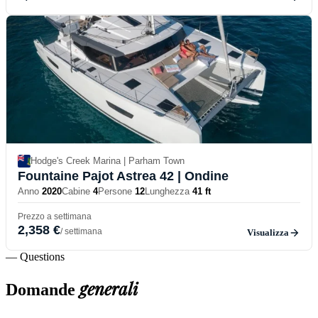
Hodge's Creek Marina | Parham Town
Fountaine Pajot Astrea 42
| Ondine
Anno
2020
Cabine
4
Persone
12
Lunghezza
41 ft
Prezzo a settimana
2,358 €
/ settimana
Visualizza
— Questions
generali
Domande