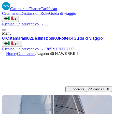
Catamaran
Charter
Caribbean
Catamarani
Destinazioni
Rotte
Guida di viaggio
·
€
Richiedi un preventivo →
Menu
0
1
Catamarani
0
2
Destinazioni
0
3
Rotte
0
4
Guida di viaggio
·
€
Richiedi un preventivo →
+385 91 3000 009
—
Home
/
Catamarani
/
Lagoon 46 HAWKSBILL
Condividi
Scarica PDF