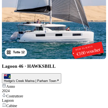
NEW CLIENTS
€100 voucher
Tutte 12
1
/
12
Lagoon 46
·
HAWKSBILL
Hodge's Creek Marina | Parham Town
Anno
2024
Costruttore
Lagoon
Cabine