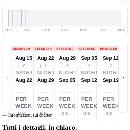
AUG
SEP
OCT
NOV
DEC
JAN
FEB
RESERVED
RESERVED
RESERVED
RESERVED
RESERVED
Aug 15
Aug 22
Aug 29
Sep 05
Sep 12
↓ 7
↓ 7
↓ 7
↓ 7
↓ 7
NIGHTS
NIGHTS
NIGHTS
NIGHTS
NIGHTS
‹
›
Aug 22
Aug 29
Sep 05
Sep 12
Sep 19
PER
PER
PER
PER
PER
WEEK
WEEK
WEEK
WEEK
WEEK
0 €
0 €
0 €
0 €
0 €
—
Informazioni sul charter
Tutti i dettagli,
in chiaro.