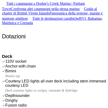
Tutti i catamarani a Hodge's Creek Marina | Parham
Town
Confronta altri catamarani nella stessa marina
Guida al
charter di British Virgin Islands
Panoramica della regione, marine e
stagione migliore
Tutte le destinazioni caraibiche
BVI, Bahamas,
Martinica e Grenada
Dotazioni
Deck
110V socket
Anchor with chain
Bimini
Bimini top
Courtesy LED lights all over deck including stern immersed
courtesy LED
Deck courtesy lights in cockpit, transoms & flybridge
Depthsounder
Dinghy
Fusion radio