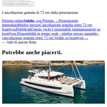
Richiedi un'offerta →
Cancellazione gratuita di 72 ore dalla prenotazione
Prenota online
Subito,
ora.
Prenota
→
Prenotazione
immediata
Miglior prezzo
Cancellazione gratuita entro 72 ore
boat4you
Pubblicità
Questo yacht è prenotabile istantaneamente su
boat4you.
Disponibilità in tempo reale · miglior prezzo garantito ·
cancellazione gratuita entro 72 ore.
Vedilo su boat4you
→
—
Altri di questa flotta
Potrebbe anche
piacerti.