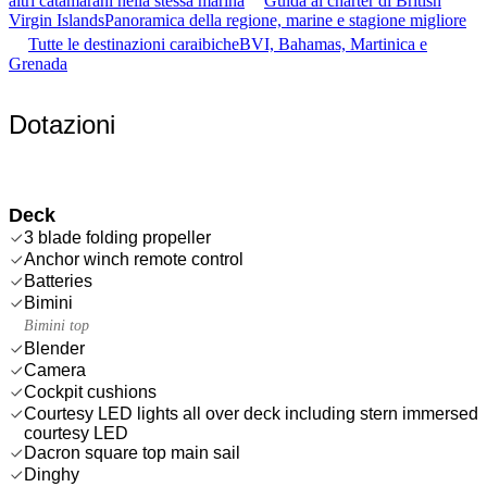
altri catamarani nella stessa marina
Guida al charter di British
Virgin Islands
Panoramica della regione, marine e stagione migliore
Tutte le destinazioni caraibiche
BVI, Bahamas, Martinica e
Grenada
Dotazioni
Deck
3 blade folding propeller
Anchor winch remote control
Batteries
Bimini
Bimini top
Blender
Camera
Cockpit cushions
Courtesy LED lights all over deck including stern immersed
courtesy LED
Dacron square top main sail
Dinghy