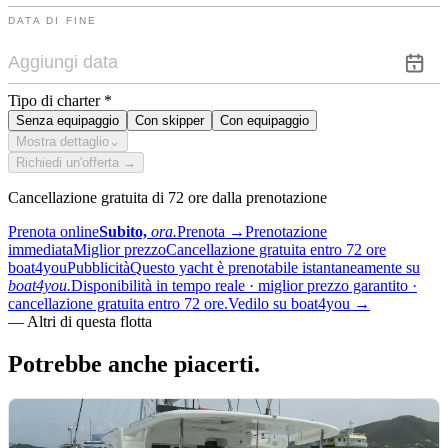
DATA DI FINE
Tipo di charter
*
Senza equipaggio
Con skipper
Con equipaggio
Mostra dettaglio
⌄
Richiedi un'offerta →
Cancellazione gratuita di 72 ore dalla prenotazione
Prenota online
Subito,
ora.
Prenota
→
Prenotazione
immediata
Miglior prezzo
Cancellazione gratuita entro 72 ore
boat4you
Pubblicità
Questo yacht è prenotabile istantaneamente su
boat4you.
Disponibilità in tempo reale · miglior prezzo garantito ·
cancellazione gratuita entro 72 ore.
Vedilo su boat4you
→
—
Altri di questa flotta
Potrebbe anche
piacerti.