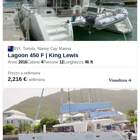
BVI, Tortola, Nanny Cay Marina
Lagoon 450 F
| King Lewis
Anno
2016
Cabine
4
Persone
12
Lunghezza
46 ft
Prezzo a settimana
2,216 €
/ settimana
Visualizza