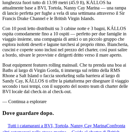
lunghezza fuori tutto di 13.99 metri (45.9 ft), KÁLLOS ha
attualmente base a BVI, Tortola, Nanny Cay Marina — una rampa
di lancio perfetta per fughe a vela di una settimana attraverso il Sir
Francis Drake Channel e le British Virgin Islands.
Con 10 posti letto distribuiti su 3 cabine notte e 3 bagni, KÁLLOS
ospita comodamente fino a 10 ospiti — perfetto per due famiglie in
viaggio insieme, una compagnia di amici o un piccolo gruppo che
esplora isolotti deserti e lagune turchesi al proprio ritmo. Biancheria,
cuscini e coperte sono inclusi nel prezzo del charter, così puoi salire
a bordo, stivare le provviste e dirigerti dritto verso il mare aperto.
Boat equipment features rolling mainsail. Che tu prenda una boa ai
Baths al largo di Virgin Gorda, ti immerga sul relitto della RMS
Rhone a Salt Island o faccia snorkeling sulla barriera al largo di
Sandy Cay, KÁLLOS ti offre la piattaforma per disegnare il viaggio
secondo i tuoi tempi, con il supporto del nostro team di charter delle
BVI locale dal check-in al check-out.
—
Continua a esplorare
Dove guardare
dopo.
Tutti i catamarani a BVI, Tortola, Nanny Cay Marina
Confronta