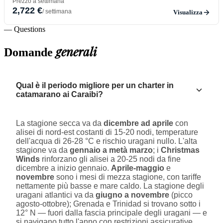
Prezzo a settimana
2,722 €
/ settimana
Visualizza
— Questions
generali
Domande
Qual è il periodo migliore per un charter in
catamarano ai Caraibi?
La stagione secca va da
dicembre ad aprile
con
alisei di nord-est costanti di 15-20 nodi, temperature
dell'acqua di 26-28 °C e rischio uragani nullo. L'alta
stagione va da
gennaio a metà marzo
; i
Christmas
Winds
rinforzano gli alisei a 20-25 nodi da fine
dicembre a inizio gennaio.
Aprile-maggio
e
novembre
sono i mesi di mezza stagione, con tariffe
nettamente più basse e mare caldo. La stagione degli
uragani atlantici va da
giugno a novembre
(picco
agosto-ottobre); Grenada e Trinidad si trovano sotto i
12° N — fuori dalla fascia principale degli uragani — e
si navigano tutto l'anno con restrizioni assicurative