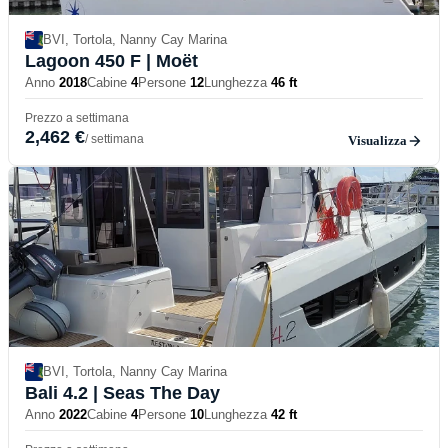
BVI, Tortola, Nanny Cay Marina
Lagoon 450 F
| Moët
Anno
2018
Cabine
4
Persone
12
Lunghezza
46 ft
Prezzo a settimana
2,462 €
/ settimana
Visualizza
BVI, Tortola, Nanny Cay Marina
Bali 4.2
| Seas The Day
Anno
2022
Cabine
4
Persone
10
Lunghezza
42 ft