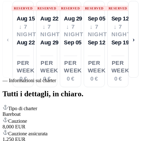
RESERVED
RESERVED
RESERVED
RESERVED
RESERVED
Aug 15
Aug 22
Aug 29
Sep 05
Sep 12
↓ 7
↓ 7
↓ 7
↓ 7
↓ 7
NIGHTS
NIGHTS
NIGHTS
NIGHTS
NIGHTS
‹
›
Aug 22
Aug 29
Sep 05
Sep 12
Sep 19
PER
PER
PER
PER
PER
WEEK
WEEK
WEEK
WEEK
WEEK
0 €
0 €
0 €
0 €
0 €
—
Informazioni sul charter
Tutti i dettagli,
in chiaro.
Tipo di charter
Bareboat
Cauzione
8,000 EUR
Cauzione assicurata
1,250 EUR