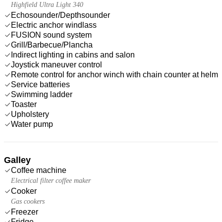
Highfield Ultra Light 340
Echosounder/Depthsounder
Electric anchor windlass
FUSION sound system
Grill/Barbecue/Plancha
Indirect lighting in cabins and salon
Joystick maneuver control
Remote control for anchor winch with chain counter at helm
Service batteries
Swimming ladder
Toaster
Upholstery
Water pump
Galley
Coffee machine
Electrical filter coffee maker
Cooker
Gas cookers
Freezer
Fridge