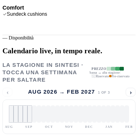
Comfort
Sundeck cushions
—
Disponibilità
Calendario live,
in tempo reale.
LA STAGIONE IN SINTESI ·
PREZZO
TOCCA UNA SETTIMANA
bassa → alta stagione
Riservato
Pre-riservato
PER SALTARE
‹
›
AUG 2026 → FEB 2027
1
OF
3
AUG
SEP
OCT
NOV
DEC
JAN
FEB