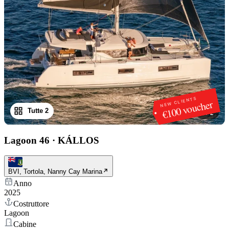
NEW CLIENTS
€100 voucher
Tutte 2
1
/
2
Lagoon 46
·
KÁLLOS
BVI, Tortola, Nanny Cay Marina
Anno
2025
Costruttore
Lagoon
Cabine