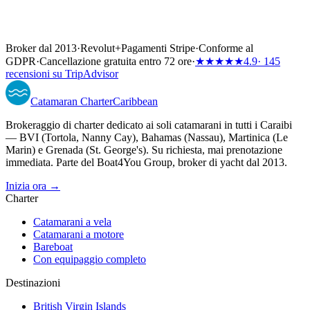
Broker dal 2013
·
Revolut
+
Pagamenti Stripe
·
Conforme al
GDPR
·
Cancellazione gratuita entro 72 ore
·
★★★★★
4.9
· 145
recensioni su TripAdvisor
Catamaran
Charter
Caribbean
Brokeraggio di charter dedicato ai soli catamarani in tutti i Caraibi
— BVI (Tortola, Nanny Cay), Bahamas (Nassau), Martinica (Le
Marin) e Grenada (St. George's). Su richiesta, mai prenotazione
immediata. Parte del Boat4You Group, broker di yacht dal 2013.
Inizia ora →
Charter
Catamarani a vela
Catamarani a motore
Bareboat
Con equipaggio completo
Destinazioni
British Virgin Islands