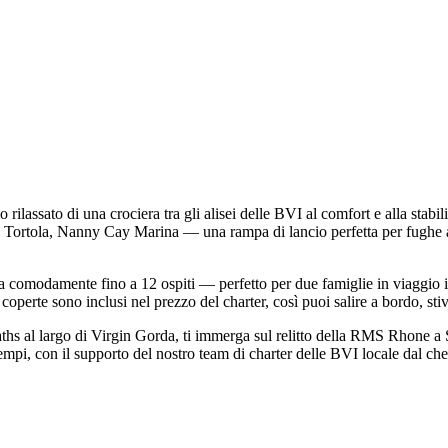
rilassato di una crociera tra gli alisei delle BVI al comfort e alla sta
I, Tortola, Nanny Cay Marina — una rampa di lancio perfetta per fughe a
spita comodamente fino a 12 ospiti — perfetto per due famiglie in viaggi
 coperte sono inclusi nel prezzo del charter, così puoi salire a bordo, stiv
hs al largo di Virgin Gorda, ti immerga sul relitto della RMS Rhone a Sa
tempi, con il supporto del nostro team di charter delle BVI locale dal ch