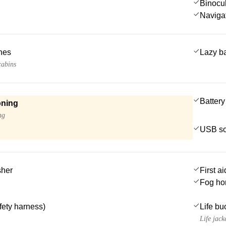
Binocu
Navigat
ches
Lazy b
cabins
Battery
oning
ng
USB so
sher
First ai
Fog ho
afety harness)
Life bu
Life jack