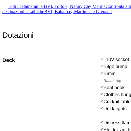
Tutti i catamarani a BVI, Tortola, Nanny Cay Marina
Confronta altr
destinazioni caraibiche
BVI, Bahamas, Martinica e Grenada
Dotazioni
110V socket
Deck
Bilge pump - 
Bimini
Bimini top
Boat hook
Clothes hang
Cockpit table
Deck lights
Distress flar
Electric anch