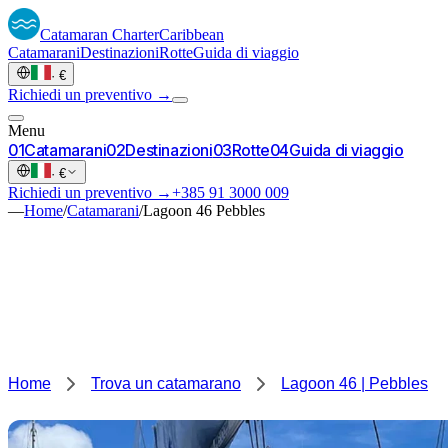
Catamaran
Charter
Caribbean
Catamarani
Destinazioni
Rotte
Guida di viaggio
·
€
Richiedi un preventivo →
Menu
0
1
Catamarani
0
2
Destinazioni
0
3
Rotte
0
4
Guida di viaggio
·
€
Richiedi un preventivo →
+385 91 3000 009
—
Home
/
Catamarani
/
Lagoon 46 Pebbles
Home
Trova un catamarano
Lagoon 46 | Pebbles