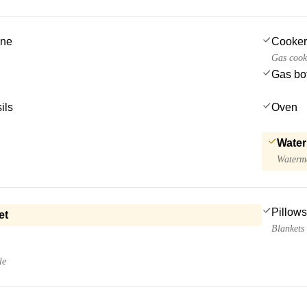
ine
Cooker
Gas cook
Gas bot
ils
Oven
Water
Waterma
Pillows
et
Blankets
le