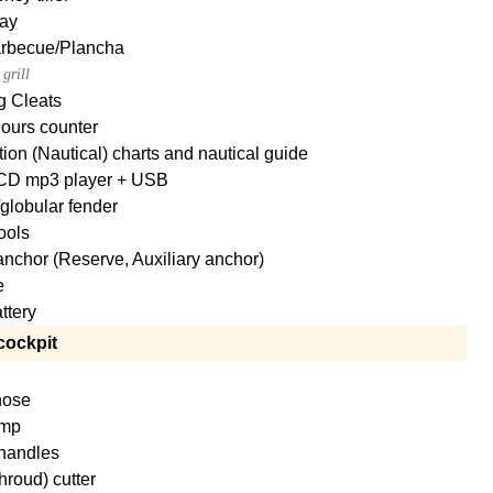
ay
Barbecue/Plancha
grill
g Cleats
ours counter
ion (Nautical) charts and nautical guide
CD mp3 player + USB
globular fender
tools
nchor (Reserve, Auxiliary anchor)
e
attery
cockpit
hose
mp
handles
hroud) cutter