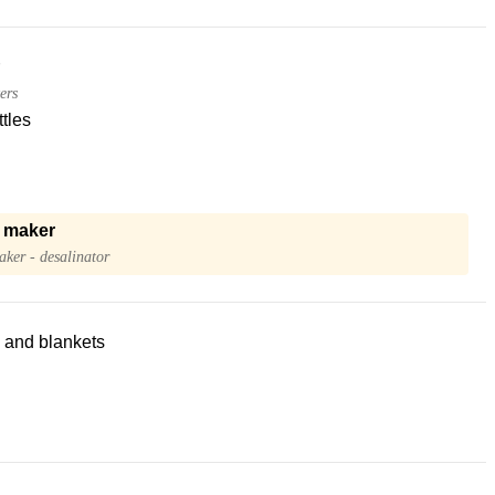
ers
tles
 maker
ker - desalinator
 and blankets