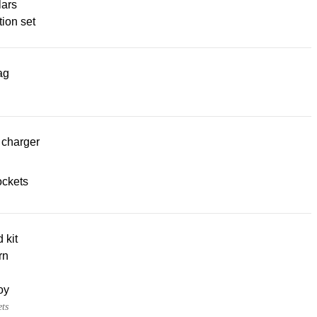
lars
ion set
ag
 charger
ckets
d kit
rn
oy
ets