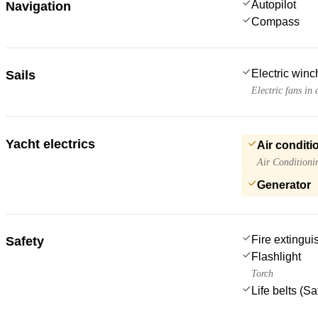
Autopilot
Navigation
Compass
Electric win
Sails
Electric fans in 
Yacht electrics
Air conditi
Air Conditioni
Generator
Fire extingui
Safety
Flashlight
Torch
Life belts (S