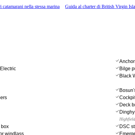
i catamarani nella stessa marina
Guida al charter di British Virgin Isl
Anchor
Electric
Bilge 
Black 
Bosun's
ers
Cockpi
Deck b
Dinghy
Highfiel
e box
DSC st
or windlass
Emergen