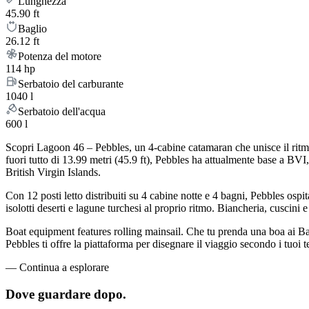
Lunghezza
45.90 ft
Baglio
26.12 ft
Potenza del motore
114 hp
Serbatoio del carburante
1040 l
Serbatoio dell'acqua
600 l
Scopri Lagoon 46 – Pebbles, un 4-cabine catamaran che unisce il ritmo 
fuori tutto di 13.99 metri (45.9 ft), Pebbles ha attualmente base a BV
British Virgin Islands.
Con 12 posti letto distribuiti su 4 cabine notte e 4 bagni, Pebbles o
isolotti deserti e lagune turchesi al proprio ritmo. Biancheria, cuscini e
Boat equipment features rolling mainsail. Che tu prenda una boa ai Bat
Pebbles ti offre la piattaforma per disegnare il viaggio secondo i tuoi 
—
Continua a esplorare
Dove guardare
dopo.