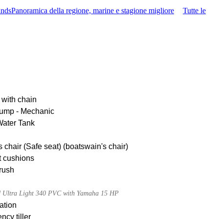
ands
Panoramica della regione, marine e stagione migliore
Tutte le
 with chain
pump - Mechanic
Water Tank
 chair (Safe seat) (boatswain's chair)
t cushions
rush
d Ultra Light 340 PVC with Yamaha 15 HP
ation
cy tiller