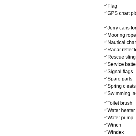
Flag
GPS chart plo
Jerry cans for
Mooring rop
Nautical char
Radar reflect
Rescue sling 
Service batte
Signal flags
Spare parts
Spring cleats
Swimming la
Toilet brush
Water heater
Water pump
Winch
Windex