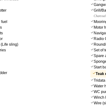
Gangw
tter
Grill/
Charcoal 
 fuel
Moorin
es
Motor h
ts
Navigat
or
Radio 
(Life sling)
Round/
ries
Set of 
Spare a
Spong
Start b
dder
Teak 
Tridata
Water 
WC pu
Winch 
Wire (s