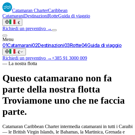
Catamaran
Charter
Caribbean
Catamarani
Destinazioni
Rotte
Guida di viaggio
·
€
Richiedi un preventivo →
Menu
0
1
Catamarani
0
2
Destinazioni
0
3
Rotte
0
4
Guida di viaggio
·
€
Richiedi un preventivo →
+385 91 3000 009
—
La nostra flotta
Questo catamarano non fa
parte della nostra flotta
Troviamone uno che ne faccia
parte.
Catamaran Caribbean Charter intermedia catamarani in tutti i Caraibi
— le British Virgin Islands, le Bahamas, la Martinica, Grenada e