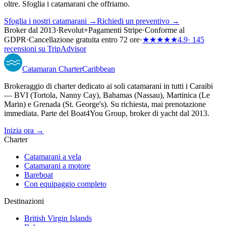
oltre. Sfoglia i catamarani che offriamo.
Sfoglia i nostri catamarani →
Richiedi un preventivo →
Broker dal 2013
·
Revolut
+
Pagamenti Stripe
·
Conforme al
GDPR
·
Cancellazione gratuita entro 72 ore
·
★★★★★
4.9
· 145
recensioni su TripAdvisor
Catamaran
Charter
Caribbean
Brokeraggio di charter dedicato ai soli catamarani in tutti i Caraibi
— BVI (Tortola, Nanny Cay), Bahamas (Nassau), Martinica (Le
Marin) e Grenada (St. George's). Su richiesta, mai prenotazione
immediata. Parte del Boat4You Group, broker di yacht dal 2013.
Inizia ora →
Charter
Catamarani a vela
Catamarani a motore
Bareboat
Con equipaggio completo
Destinazioni
British Virgin Islands