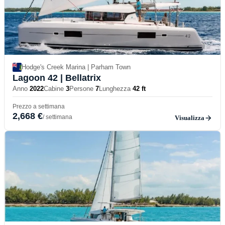
Hodge's Creek Marina | Parham Town
Lagoon 42
| Bellatrix
Anno
2022
Cabine
3
Persone
7
Lunghezza
42 ft
Prezzo a settimana
2,668 €
/ settimana
Visualizza