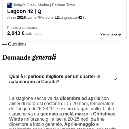
Hodge's Creek Marina | Parham Town
Lagoon 42
| Q
Anno
2023
Cabine
4
Persone
12
Lunghezza
42 ft
Prezzo a settimana
2,843 €
/ settimana
Visualizza
— Questions
generali
Domande
Qual è il periodo migliore per un charter in
catamarano ai Caraibi?
La stagione secca va da
dicembre ad aprile
con
alisei di nord-est costanti di 15-20 nodi, temperature
dell'acqua di 26-28 °C e rischio uragani nullo. L'alta
stagione va da
gennaio a metà marzo
; i
Christmas
Winds
rinforzano gli alisei a 20-25 nodi da fine
dicembre a inizio gennaio.
Aprile-maggio
e