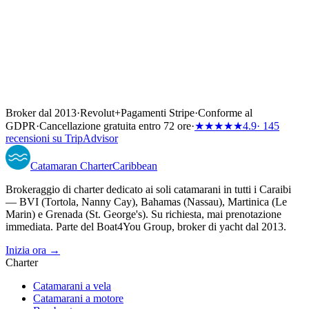
Broker dal 2013
·
Revolut
+
Pagamenti Stripe
·
Conforme al
GDPR
·
Cancellazione gratuita entro 72 ore
·
★★★★★
4.9
· 145
recensioni su TripAdvisor
Catamaran
Charter
Caribbean
Brokeraggio di charter dedicato ai soli catamarani in tutti i Caraibi
— BVI (Tortola, Nanny Cay), Bahamas (Nassau), Martinica (Le
Marin) e Grenada (St. George's). Su richiesta, mai prenotazione
immediata. Parte del Boat4You Group, broker di yacht dal 2013.
Inizia ora →
Charter
Catamarani a vela
Catamarani a motore