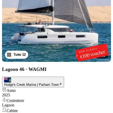
NEW CLIENTS
€100 voucher
Tutte 12
1
/
12
Lagoon 46
·
WAGMI
Hodge's Creek Marina | Parham Town
Anno
2025
Costruttore
Lagoon
Cabine