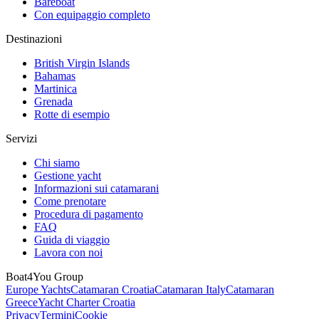
Bareboat
Con equipaggio completo
Destinazioni
British Virgin Islands
Bahamas
Martinica
Grenada
Rotte di esempio
Servizi
Chi siamo
Gestione yacht
Informazioni sui catamarani
Come prenotare
Procedura di pagamento
FAQ
Guida di viaggio
Lavora con noi
Boat4You Group
Europe Yachts
Catamaran Croatia
Catamaran Italy
Catamaran
Greece
Yacht Charter Croatia
Privacy
Termini
Cookie