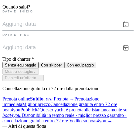
Quando salpi?
DATA DI INIZIO
DATA DI FINE
Tipo di charter
*
Senza equipaggio
Con skipper
Con equipaggio
Mostra dettaglio
⌄
Richiedi un'offerta →
Cancellazione gratuita di 72 ore dalla prenotazione
Prenota online
Subito,
ora.
Prenota
→
Prenotazione
immediata
Miglior prezzo
Cancellazione gratuita entro 72 ore
boat4you
Pubblicità
Questo yacht è prenotabile istantaneamente su
boat4you.
Disponibilità in tempo reale · miglior prezzo garantito ·
cancellazione gratuita entro 72 ore.
Vedilo su boat4you
→
—
Altri di questa flotta