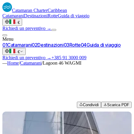
Catamaran
Charter
Caribbean
Catamarani
Destinazioni
Rotte
Guida di viaggio
·
€
Richiedi un preventivo →
Menu
0
1
Catamarani
0
2
Destinazioni
0
3
Rotte
0
4
Guida di viaggio
·
€
Richiedi un preventivo →
+385 91 3000 009
—
Home
/
Catamarani
/
Lagoon 46 WAGMI
Condividi
Scarica PDF