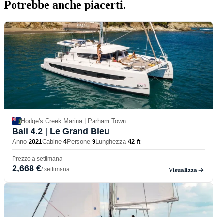
Potrebbe anche
piacerti.
Hodge's Creek Marina | Parham Town
Bali 4.2
| Le Grand Bleu
Anno
2021
Cabine
4
Persone
9
Lunghezza
42 ft
Prezzo a settimana
2,668 €
/ settimana
Visualizza