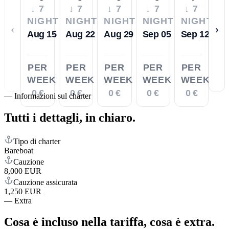
↓ 7
↓ 7
↓ 7
↓ 7
↓ 7
NIGHTS
NIGHTS
NIGHTS
NIGHTS
NIGHTS
‹
›
Aug 15
Aug 22
Aug 29
Sep 05
Sep 12
PER
PER
PER
PER
PER
WEEK
WEEK
WEEK
WEEK
WEEK
0 €
0 €
0 €
0 €
0 €
—
Informazioni sul charter
Tutti i dettagli,
in chiaro.
Tipo di charter
Bareboat
Cauzione
8,000 EUR
Cauzione assicurata
1,250 EUR
—
Extra
Cosa è incluso nella tariffa,
cosa è extra.