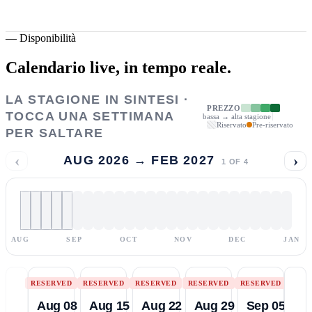
—
Disponibilità
Calendario live,
in tempo reale.
LA STAGIONE IN SINTESI ·
PREZZO
TOCCA UNA SETTIMANA
bassa → alta stagione
Riservato
Pre-riservato
PER SALTARE
‹
›
AUG 2026 → FEB 2027
1
OF
4
AUG
SEP
OCT
NOV
DEC
JAN
RESERVED
RESERVED
RESERVED
RESERVED
RESERVED
Aug 08
Aug 15
Aug 22
Aug 29
Sep 05