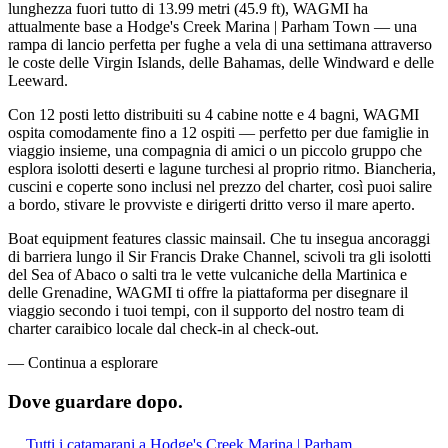
lunghezza fuori tutto di 13.99 metri (45.9 ft), WAGMI ha
attualmente base a Hodge's Creek Marina | Parham Town — una
rampa di lancio perfetta per fughe a vela di una settimana attraverso
le coste delle Virgin Islands, delle Bahamas, delle Windward e delle
Leeward.
Con 12 posti letto distribuiti su 4 cabine notte e 4 bagni, WAGMI
ospita comodamente fino a 12 ospiti — perfetto per due famiglie in
viaggio insieme, una compagnia di amici o un piccolo gruppo che
esplora isolotti deserti e lagune turchesi al proprio ritmo. Biancheria,
cuscini e coperte sono inclusi nel prezzo del charter, così puoi salire
a bordo, stivare le provviste e dirigerti dritto verso il mare aperto.
Boat equipment features classic mainsail. Che tu insegua ancoraggi
di barriera lungo il Sir Francis Drake Channel, scivoli tra gli isolotti
del Sea of Abaco o salti tra le vette vulcaniche della Martinica e
delle Grenadine, WAGMI ti offre la piattaforma per disegnare il
viaggio secondo i tuoi tempi, con il supporto del nostro team di
charter caraibico locale dal check-in al check-out.
—
Continua a esplorare
Dove guardare
dopo.
Tutti i catamarani a Hodge's Creek Marina | Parham