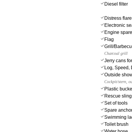
Diesel filter
Distress flar
Electronic se
Engine spare
Flag
Grill/Barbec
Charcoal grill
Jerry cans for
Log, Speed, 
Outside sho
Cockpit/stern, o
Plastic bucke
Rescue sling 
Set of tools
Spare anchor
Swimming la
Toilet brush
Water hose