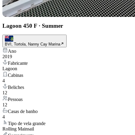
Lagoon 450 F
·
Summer
BVI, Tortola, Nanny Cay Marina
Ano
2019
Fabricante
Lagoon
Cabinas
4
Beliches
12
Pessoas
12
Casas de banho
4
Tipo de vela grande
Rolling Mainsail