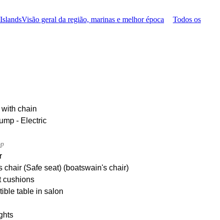
 Islands
Visão geral da região, marinas e melhor época
Todos os
 with chain
ump - Electric
op
r
 chair (Safe seat) (boatswain's chair)
t cushions
ible table in salon
ghts