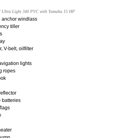
d Ultra Light 340 PVC with Yamaha 15 HP
c anchor windlass
cy tiller
s
ay
, V-belt, oilfilter
igation lights
g ropes
ook
eflector
 batteries
flags
e
heater
pump