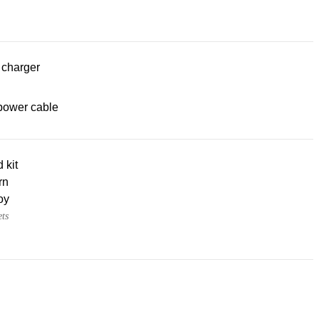
 charger
power cable
d kit
rn
oy
ets