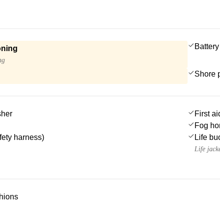
Battery
oning
ng
Shore 
sher
First ai
Fog ho
afety harness)
Life bu
Life jack
hions