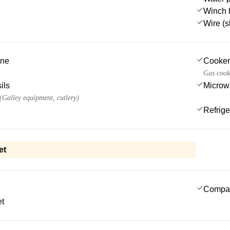
Winch 
Wire (s
ine
Cooker
Gas cook
ils
Microw
 (Galley equipment, cutlery)
Refrige
et
Compa
et