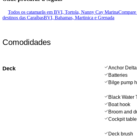
Todos os catamarãs em BVI, Tortola, Nanny Cay Marina
Compare 
destinos das Caraíbas
BVI, Bahamas, Martinica e Grenada
Comodidades
Anchor Delta
Deck
Batteries
Bilge pump 
Black Water 
Boat hook
Broom and d
Cockpit table
Deck brush