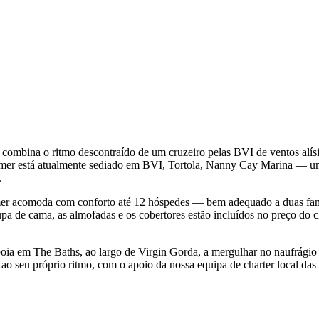
mbina o ritmo descontraído de um cruzeiro pelas BVI de ventos alísi
er está atualmente sediado em BVI, Tortola, Nanny Cay Marina — uma
.
mer acomoda com conforto até 12 hóspedes — bem adequado a duas famí
oupa de cama, as almofadas e os cobertores estão incluídos no preço do c
boia em The Baths, ao largo de Virgin Gorda, a mergulhar no naufrágio
o seu próprio ritmo, com o apoio da nossa equipa de charter local das