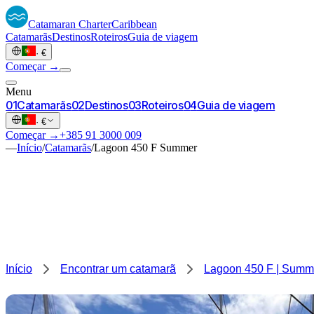
Catamaran
Charter
Caribbean
Catamarãs
Destinos
Roteiros
Guia de viagem
·
€
Começar →
Menu
0
1
Catamarãs
0
2
Destinos
0
3
Roteiros
0
4
Guia de viagem
·
€
Começar →
+385 91 3000 009
—
Início
/
Catamarãs
/
Lagoon 450 F Summer
Início
Encontrar um catamarã
Lagoon 450 F | Summ