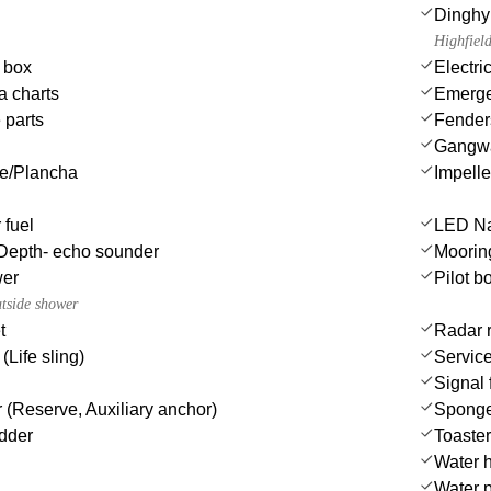
Dinghy
Highfiel
e box
Electri
a charts
Emergen
 parts
Fender
Gangw
ue/Plancha
Impeller
 fuel
LED Nav
Depth- echo sounder
Moorin
wer
Pilot b
utside shower
t
Radar r
(Life sling)
Service
Signal 
 (Reserve, Auxiliary anchor)
Spong
dder
Toaster
Water 
Water 