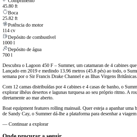
Comprimento
45.80 ft
Boca
25.82 ft
Potência do motor
114 cv
Depósito de combustível
1000 l
Depósito de água
700 l
Descubra o Lagoon 450 F – Summer, um catamaran de 4 cabines que co
Lançado em 2019 e medindo 13.96 metros (45.8 pés) ao todo, o Summ
semana por o Sir Francis Drake Channel e as Ilhas Virgens Britânicas
Com 12 camas distribuídas por 4 cabines e 4 casas de banho, o Sum
explorar ilhéus desertos e lagunas turquesa ao seu próprio ritmo. A r
diretamente ao mar aberto.
Boat equipment features rolling mainsail. Quer esteja a apanhar uma 
de Sandy Cay, o Summer dá-lhe a plataforma para desenhar a viagem a
—
Continuar a explorar
Onde procurar
a seguir.