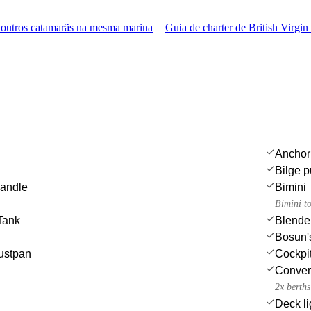
outros catamarãs na mesma marina
Guia de charter de British Virgin
Anchor
Bilge p
handle
Bimini
Bimini t
Tank
Blende
Bosun's
ustpan
Cockpi
Convert
2x berths
Deck li