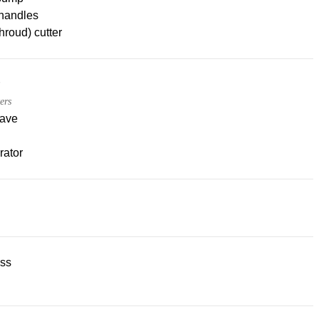
handles
hroud) cutter
ers
ave
rator
ss