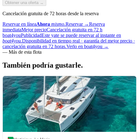
Obtener una oferta →
Cancelación gratuita de 72 horas desde la reserva
Reservar en línea
Ahora
mismo.
Reservar
→
Reserva
inmediata
Mejor precio
Cancelación gratuita en 72 h
boat4you
Publicidad
Este yate se puede reservar al instante en
boat4you.
Disponibilidad en tiempo real · garantía del mejor precio ·
cancelación gratuita en 72 horas.
Verlo en boat4you
→
—
Más de esta flota
También podría
gustarle.