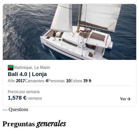
Martinique, Le Marin
Bali 4.0
| Lonja
Año
2017
Camarotes
4
Personas
10
Eslora
39 ft
Precio por semana
1,578 €
/ semana
Ver
— Questions
generales
Preguntas