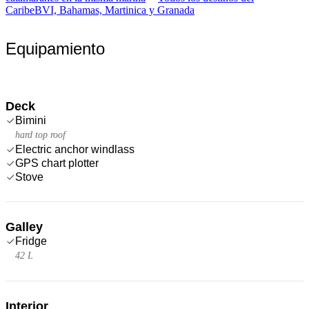
Caribe
BVI, Bahamas, Martinica y Granada
Equipamiento
Deck
Bimini
hard top roof
Electric anchor windlass
GPS chart plotter
Stove
Galley
Fridge
42 L
Interior