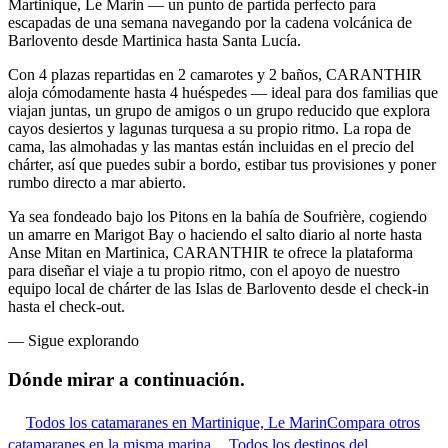
Martinique, Le Marin — un punto de partida perfecto para
escapadas de una semana navegando por la cadena volcánica de
Barlovento desde Martinica hasta Santa Lucía.
Con 4 plazas repartidas en 2 camarotes y 2 baños, CARANTHIR
aloja cómodamente hasta 4 huéspedes — ideal para dos familias que
viajan juntas, un grupo de amigos o un grupo reducido que explora
cayos desiertos y lagunas turquesa a su propio ritmo. La ropa de
cama, las almohadas y las mantas están incluidas en el precio del
chárter, así que puedes subir a bordo, estibar tus provisiones y poner
rumbo directo a mar abierto.
Ya sea fondeado bajo los Pitons en la bahía de Soufrière, cogiendo
un amarre en Marigot Bay o haciendo el salto diario al norte hasta
Anse Mitan en Martinica, CARANTHIR te ofrece la plataforma
para diseñar el viaje a tu propio ritmo, con el apoyo de nuestro
equipo local de chárter de las Islas de Barlovento desde el check-in
hasta el check-out.
—
Sigue explorando
Dónde mirar
a continuación.
Todos los catamaranes en Martinique, Le Marin
Compara otros
catamaranes en la misma marina
Todos los destinos del