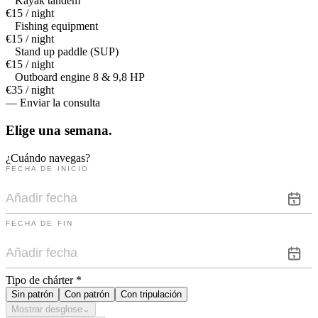
Kayak tandem
€15 / night
Fishing equipment
€15 / night
Stand up paddle (SUP)
€15 / night
Outboard engine 8 & 9,8 HP
€35 / night
— Enviar la consulta
Elige una
semana.
¿Cuándo navegas?
FECHA DE INICIO
FECHA DE FIN
Tipo de chárter
*
Sin patrón
Con patrón
Con tripulación
Mostrar desglose
⌄