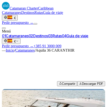
Catamaran
Charter
Caribbean
Catamaranes
Destinos
Rutas
Guía de viaje
·
€
Pedir presupuesto →
Menú
0
1
Catamaranes
0
2
Destinos
0
3
Rutas
0
4
Guía de viaje
·
€
Pedir presupuesto →
+385 91 3000 009
—
Inicio
/
Catamaranes
/
Aquila 36 CARANTHIR
Compartir
Descargar PDF