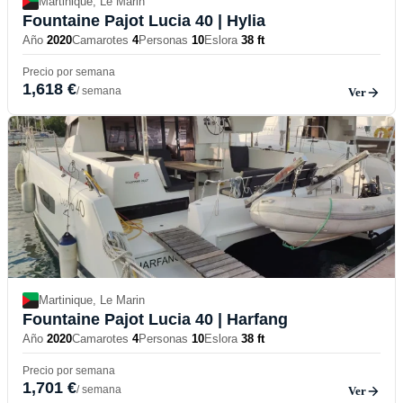
Martinique, Le Marin
Fountaine Pajot Lucia 40
| Hylia
Año
2020
Camarotes
4
Personas
10
Eslora
38 ft
Precio por semana
1,618 €
/ semana
Ver
Martinique, Le Marin
Fountaine Pajot Lucia 40
| Harfang
Año
2020
Camarotes
4
Personas
10
Eslora
38 ft
Precio por semana
1,701 €
/ semana
Ver