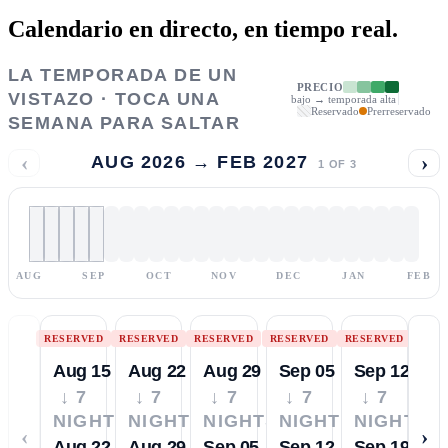
Calendario en directo,
en tiempo real.
LA TEMPORADA DE UN
PRECIO
VISTAZO · TOCA UNA
bajo → temporada alta
Reservado
Prerreservado
SEMANA PARA SALTAR
‹
›
AUG 2026 → FEB 2027
1
OF
3
AUG
SEP
OCT
NOV
DEC
JAN
FEB
RESERVED
RESERVED
RESERVED
RESERVED
RESERVED
Aug 15
Aug 22
Aug 29
Sep 05
Sep 12
↓ 7
↓ 7
↓ 7
↓ 7
↓ 7
NIGHTS
NIGHTS
NIGHTS
NIGHTS
NIGHTS
‹
›
Aug 22
Aug 29
Sep 05
Sep 12
Sep 19