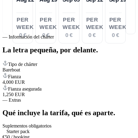
PER
PER
PER
PER
PER
WEEK
WEEK
WEEK
WEEK
WEEK
0 €
0 €
0 €
0 €
0 €
—
Información del chárter
La letra pequeña,
por delante.
Tipo de chárter
Bareboat
Fianza
4,000 EUR
Fianza asegurada
1,250 EUR
—
Extras
Qué incluye la tarifa,
qué es aparte.
Suplementos obligatorios
Starter pack
€50 / booking