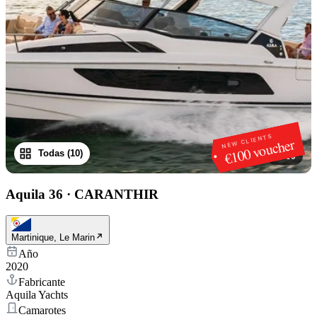
NEW CLIENTS
€100 voucher
Todas (10)
1
/
10
Aquila 36
·
CARANTHIR
Martinique, Le Marin
Año
2020
Fabricante
Aquila Yachts
Camarotes