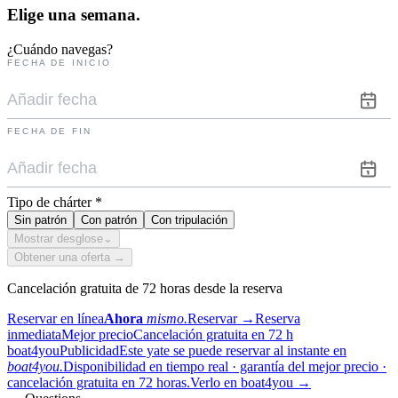
Elige una
semana.
¿Cuándo navegas?
FECHA DE INICIO
FECHA DE FIN
Tipo de chárter
*
Sin patrón
Con patrón
Con tripulación
Mostrar desglose
⌄
Obtener una oferta →
Cancelación gratuita de 72 horas desde la reserva
Reservar en línea
Ahora
mismo.
Reservar
→
Reserva
inmediata
Mejor precio
Cancelación gratuita en 72 h
boat4you
Publicidad
Este yate se puede reservar al instante en
boat4you.
Disponibilidad en tiempo real · garantía del mejor precio ·
cancelación gratuita en 72 horas.
Verlo en boat4you
→