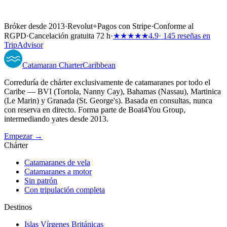
Bróker desde 2013
·
Revolut
+
Pagos con Stripe
·
Conforme al
RGPD
·
Cancelación gratuita 72 h
·
★★★★★
4.9
· 145 reseñas en
TripAdvisor
Catamaran
Charter
Caribbean
Correduría de chárter exclusivamente de catamaranes por todo el
Caribe — BVI (Tortola, Nanny Cay), Bahamas (Nassau), Martinica
(Le Marin) y Granada (St. George's). Basada en consultas, nunca
con reserva en directo. Forma parte de Boat4You Group,
intermediando yates desde 2013.
Empezar →
Chárter
Catamaranes de vela
Catamaranes a motor
Sin patrón
Con tripulación completa
Destinos
Islas Vírgenes Británicas