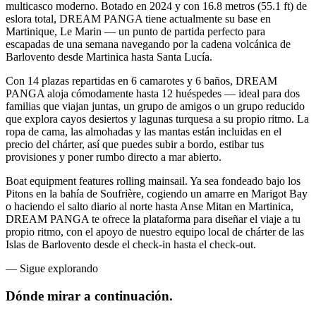
multicasco moderno. Botado en 2024 y con 16.8 metros (55.1 ft) de
eslora total, DREAM PANGA tiene actualmente su base en
Martinique, Le Marin — un punto de partida perfecto para
escapadas de una semana navegando por la cadena volcánica de
Barlovento desde Martinica hasta Santa Lucía.
Con 14 plazas repartidas en 6 camarotes y 6 baños, DREAM
PANGA aloja cómodamente hasta 12 huéspedes — ideal para dos
familias que viajan juntas, un grupo de amigos o un grupo reducido
que explora cayos desiertos y lagunas turquesa a su propio ritmo. La
ropa de cama, las almohadas y las mantas están incluidas en el
precio del chárter, así que puedes subir a bordo, estibar tus
provisiones y poner rumbo directo a mar abierto.
Boat equipment features rolling mainsail. Ya sea fondeado bajo los
Pitons en la bahía de Soufrière, cogiendo un amarre en Marigot Bay
o haciendo el salto diario al norte hasta Anse Mitan en Martinica,
DREAM PANGA te ofrece la plataforma para diseñar el viaje a tu
propio ritmo, con el apoyo de nuestro equipo local de chárter de las
Islas de Barlovento desde el check-in hasta el check-out.
—
Sigue explorando
Dónde mirar
a continuación.