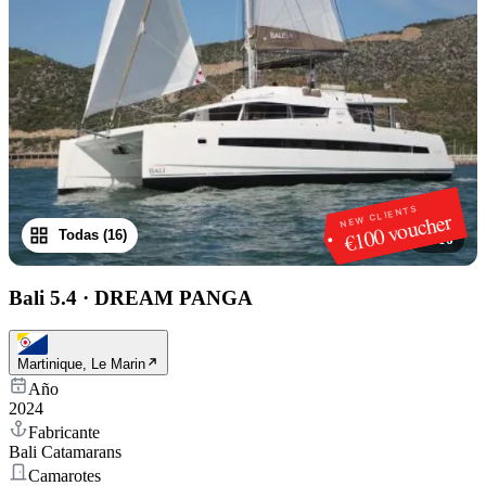
NEW CLIENTS
€100 voucher
Todas (16)
1
/
16
Bali 5.4
·
DREAM PANGA
Martinique, Le Marin
Año
2024
Fabricante
Bali Catamarans
Camarotes