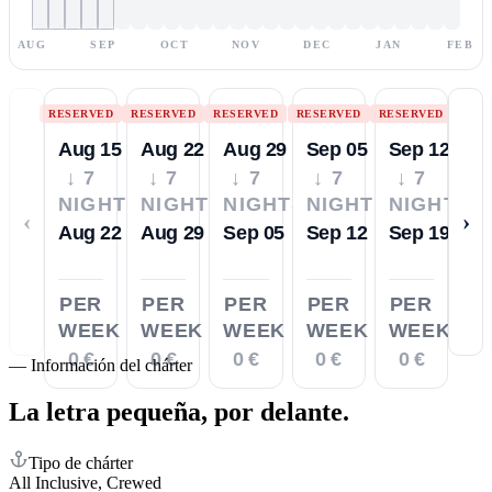
AUG
SEP
OCT
NOV
DEC
JAN
FEB
RESERVED
RESERVED
RESERVED
RESERVED
RESERVED
Aug 15
Aug 22
Aug 29
Sep 05
Sep 12
↓ 7
↓ 7
↓ 7
↓ 7
↓ 7
NIGHTS
NIGHTS
NIGHTS
NIGHTS
NIGHTS
‹
›
Aug 22
Aug 29
Sep 05
Sep 12
Sep 19
PER
PER
PER
PER
PER
WEEK
WEEK
WEEK
WEEK
WEEK
0 €
0 €
0 €
0 €
0 €
—
Información del chárter
La letra pequeña,
por delante.
Tipo de chárter
All Inclusive, Crewed