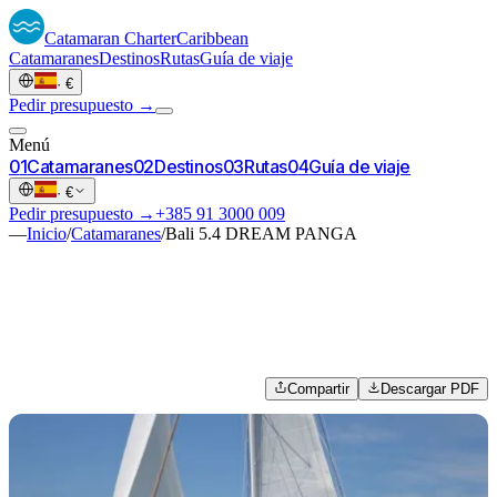
Catamaran
Charter
Caribbean
Catamaranes
Destinos
Rutas
Guía de viaje
·
€
Pedir presupuesto →
Menú
0
1
Catamaranes
0
2
Destinos
0
3
Rutas
0
4
Guía de viaje
·
€
Pedir presupuesto →
+385 91 3000 009
—
Inicio
/
Catamaranes
/
Bali 5.4 DREAM PANGA
Compartir
Descargar PDF