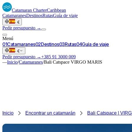
Catamaran
Charter
Caribbean
Catamaranes
Destinos
Rutas
Guía de viaje
·
€
Pedir presupuesto →
Menú
0
1
Catamaranes
0
2
Destinos
0
3
Rutas
0
4
Guía de viaje
·
€
Pedir presupuesto →
+385 91 3000 009
—
Inicio
/
Catamaranes
/
Bali Catspace VIRGO MARIS
Inicio
Encontrar un catamarán
Bali Catspace | VI