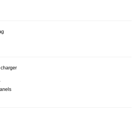
ag
 charger
r
panels