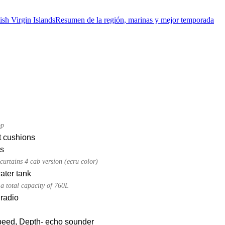
ish Virgin Islands
Resumen de la región, marinas y mejor temporada
op
t cushions
ns
curtains 4 cab version (ecru color)
ater tank
a total capacity of 760L
radio
peed, Depth- echo sounder