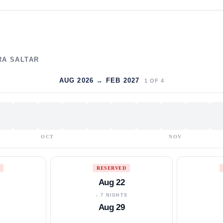
RA SALTAR
AUG 2026 → FEB 2027
1
OF
4
OCT
NOV
RESERVED
Aug 22
S
↓ 7 NIGHTS
Aug 29