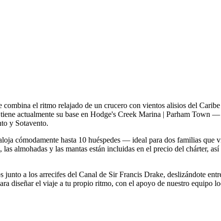
bina el ritmo relajado de un crucero con vientos alisios del Caribe 
 tiene actualmente su base en Hodge's Creek Marina | Parham Town — 
nto y Sotavento.
oja cómodamente hasta 10 huéspedes — ideal para dos familias que via
 las almohadas y las mantas están incluidas en el precio del chárter, as
 junto a los arrecifes del Canal de Sir Francis Drake, deslizándote ent
diseñar el viaje a tu propio ritmo, con el apoyo de nuestro equipo loca