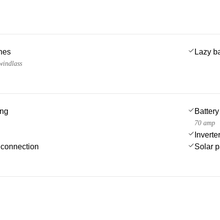
ches
Lazy b
windlass
ing
Battery
70 amp
Inverte
 connection
Solar 