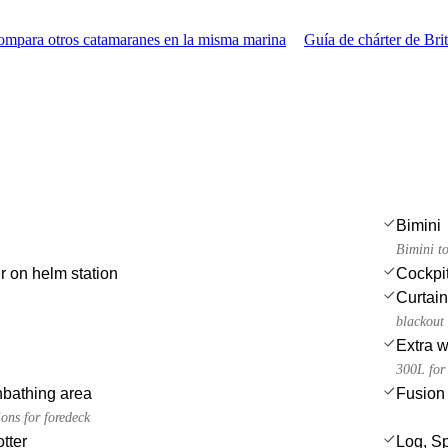
mpara otros catamaranes en la misma marina
Guía de chárter de Brit
Bimini
Bimini t
r on helm station
Cockpi
Curtai
blackout 
Extra w
300L for 
bathing area
Fusion 
ons for foredeck
tter
Log, S