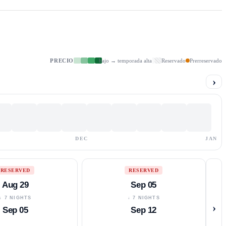
PRECIO
bajo → temporada alta
Reservado
Prerreservado
›
DEC
JAN
RESERVED
RESERVED
Aug 29
Sep 05
↓ 7 NIGHTS
↓ 7 NIGHTS
›
Sep 05
Sep 12