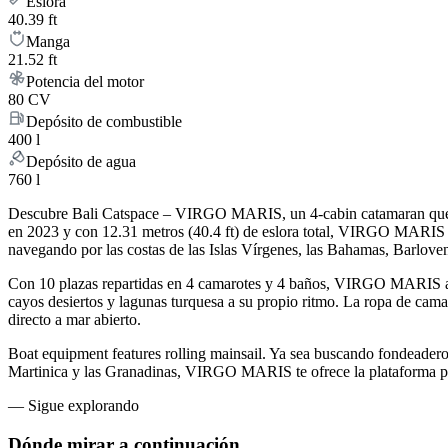
Eslora
40.39 ft
Manga
21.52 ft
Potencia del motor
80 CV
Depósito de combustible
400 l
Depósito de agua
760 l
Descubre Bali Catspace – VIRGO MARIS, un 4-cabin catamaran que com
en 2023 y con 12.31 metros (40.4 ft) de eslora total, VIRGO MARIS
navegando por las costas de las Islas Vírgenes, las Bahamas, Barlove
Con 10 plazas repartidas en 4 camarotes y 4 baños, VIRGO MARIS al
cayos desiertos y lagunas turquesa a su propio ritmo. La ropa de cama,
directo a mar abierto.
Boat equipment features rolling mainsail. Ya sea buscando fondeaderos
Martinica y las Granadinas, VIRGO MARIS te ofrece la plataforma para 
—
Sigue explorando
Dónde mirar
a continuación.