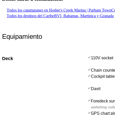
Todos los catamaranes en Hodge's Creek Marina | Parham Town
Co
Todos los destinos del Caribe
BVI, Bahamas, Martinica y Granada
Equipamiento
110V socket
Deck
Chain counte
Cockpit table
Davit
Foredeck sun
sunbathing cushi
GPS chart plo