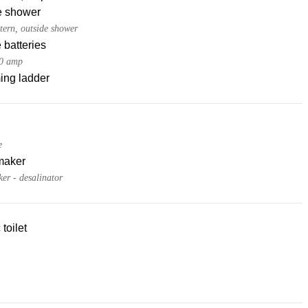
e shower
tern, outside shower
 batteries
30 amp
ng ladder
e
maker
er - desalinator
 toilet