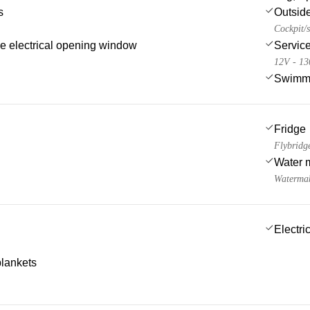
s
Outsid
Cockpit/s
de electrical opening window
Service
12V - 1
Swimmi
Fridge
Flybridg
Water 
Watermak
Electric
blankets