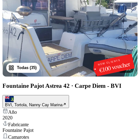
NEW CLIENTS
€100 voucher
Todas (35)
1
/
35
Fountaine Pajot Astrea 42
·
Carpe Diem - BVI
BVI, Tortola, Nanny Cay Marina
Año
2020
Fabricante
Fountaine Pajot
Camarotes