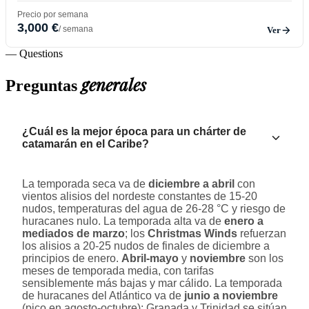
Precio por semana
3,000 €
/ semana
Ver
— Questions
generales
Preguntas
¿Cuál es la mejor época para un chárter de
catamarán en el Caribe?
La temporada seca va de
diciembre a abril
con
vientos alisios del nordeste constantes de 15-20
nudos, temperaturas del agua de 26-28 °C y riesgo de
huracanes nulo. La temporada alta va de
enero a
mediados de marzo
; los
Christmas Winds
refuerzan
los alisios a 20-25 nudos de finales de diciembre a
principios de enero.
Abril-mayo
y
noviembre
son los
meses de temporada media, con tarifas
sensiblemente más bajas y mar cálido. La temporada
de huracanes del Atlántico va de
junio a noviembre
(pico en agosto-octubre); Granada y Trinidad se sitúan