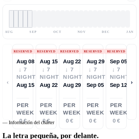
AUG
SEP
OCT
NOV
DEC
JAN
RESERVED
RESERVED
RESERVED
RESERVED
RESERVED
Aug 08
Aug 15
Aug 22
Aug 29
Sep 05
↓ 7
↓ 7
↓ 7
↓ 7
↓ 7
NIGHTS
NIGHTS
NIGHTS
NIGHTS
NIGHTS
‹
›
Aug 15
Aug 22
Aug 29
Sep 05
Sep 12
PER
PER
PER
PER
PER
WEEK
WEEK
WEEK
WEEK
WEEK
0 €
0 €
0 €
0 €
0 €
—
Información del chárter
La letra pequeña,
por delante.