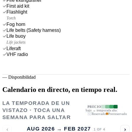
Fire extinguisher
First aid kit
Flashlight
Torch
Fog horn
Life belts (Safety harness)
Life buoy
Life jackets
Liferaft
VHF radio
—
Disponibilidad
Calendario en directo,
en tiempo real.
LA TEMPORADA DE UN
PRECIO
VISTAZO · TOCA UNA
bajo → temporada alta
Reservado
Prerreservado
SEMANA PARA SALTAR
‹
›
AUG 2026 → FEB 2027
1
OF
4