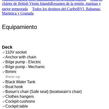
chárter de British Virgin Islands
Resumen de la región, marinas y
mejor temporada
Todos los destinos del Caribe
BVI, Bahamas,
Martinica y Granada
Equipamiento
Deck
110V socket
Anchor with chain
Bilge pump - Electric
Bilge pump - Mechanic
Bimini
Bimini top
Black Water Tank
Boat hook
Bosun's chair (Safe seat) (boatswain's chair)
Clothes hangers
Cockpit cushions
Cockpit table