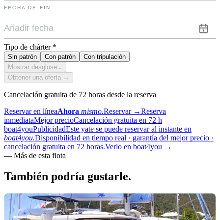
FECHA DE FIN
Tipo de chárter
*
Sin patrón
Con patrón
Con tripulación
Mostrar desglose
⌄
Obtener una oferta →
Cancelación gratuita de 72 horas desde la reserva
Reservar en línea
Ahora
mismo.
Reservar
→
Reserva
inmediata
Mejor precio
Cancelación gratuita en 72 h
boat4you
Publicidad
Este yate se puede reservar al instante en
boat4you.
Disponibilidad en tiempo real · garantía del mejor precio ·
cancelación gratuita en 72 horas.
Verlo en boat4you
→
—
Más de esta flota
También podría
gustarle.