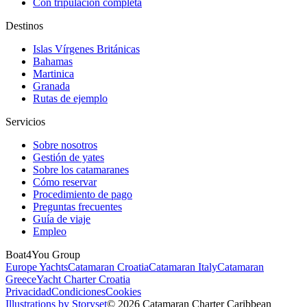
Con tripulación completa
Destinos
Islas Vírgenes Británicas
Bahamas
Martinica
Granada
Rutas de ejemplo
Servicios
Sobre nosotros
Gestión de yates
Sobre los catamaranes
Cómo reservar
Procedimiento de pago
Preguntas frecuentes
Guía de viaje
Empleo
Boat4You Group
Europe Yachts
Catamaran Croatia
Catamaran Italy
Catamaran
Greece
Yacht Charter Croatia
Privacidad
Condiciones
Cookies
Illustrations by Storyset
© 2026 Catamaran Charter Caribbean