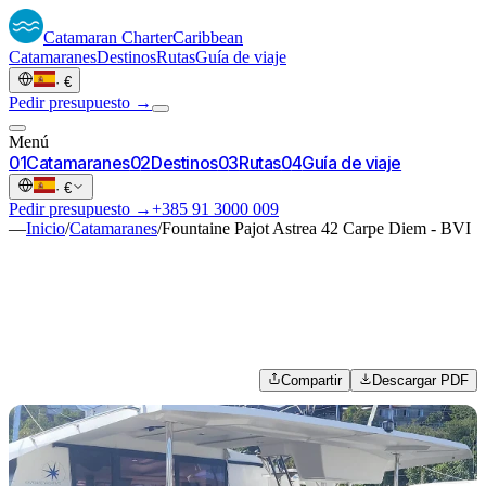
Catamaran
Charter
Caribbean
Catamaranes
Destinos
Rutas
Guía de viaje
·
€
Pedir presupuesto →
Menú
0
1
Catamaranes
0
2
Destinos
0
3
Rutas
0
4
Guía de viaje
·
€
Pedir presupuesto →
+385 91 3000 009
—
Inicio
/
Catamaranes
/
Fountaine Pajot Astrea 42 Carpe Diem - BVI
Compartir
Descargar PDF