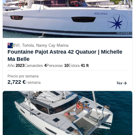
BVI, Tortola, Nanny Cay Marina
Fountaine Pajot Astrea 42 Quatuor
| Michelle
Ma Belle
Año
2023
Camarotes
4
Personas
10
Eslora
41 ft
Precio por semana
2,722 €
/ semana
Ver