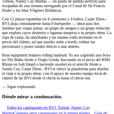
Tortola, Nanny Cay Marina — un punto de partida perfecto para
escapadas de una semana navegando por el Canal de Sir Francis
Drake y las Islas Vírgenes Británicas.
Con 12 plazas repartidas en 4 camarotes y 4 baños, Carpe Diem -
BVI aloja cómodamente hasta 0 huéspedes — ideal para dos
familias que viajan juntas, un grupo de amigos o un grupo reducido
que explora cayos desiertos y lagunas turquesa a su propio ritmo. La
ropa de cama, las almohadas y las mantas están incluidas en el
precio del chárter, así que puedes subir a bordo, estibar tus
provisiones y poner rumbo directo a mar abierto.
Boat equipment features rolling mainsail. Ya sea cogiendo una boya
en The Baths frente a Virgin Gorda, buceando en el pecio del RMS
Rhone en Salt Island o haciendo snorkel en el arrecife frente a
Sandy Cay, Carpe Diem - BVI te ofrece la plataforma para diseñar
el viaje a tu propio ritmo, con el apoyo de nuestro equipo local de
chárter de las BVI desde el check-in hasta el check-out.
—
Sigue explorando
Dónde mirar
a continuación.
Todos los catamaranes en BVI, Tortola, Nanny Cay
Marina
Compara otros catamaranes en la misma marina
Guía de