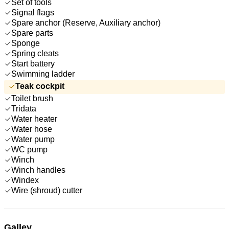
Set of tools
Signal flags
Spare anchor (Reserve, Auxiliary anchor)
Spare parts
Sponge
Spring cleats
Start battery
Swimming ladder
Teak cockpit
Toilet brush
Tridata
Water heater
Water hose
Water pump
WC pump
Winch
Winch handles
Windex
Wire (shroud) cutter
Galley