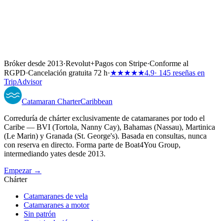
Bróker desde 2013
·
Revolut
+
Pagos con Stripe
·
Conforme al
RGPD
·
Cancelación gratuita 72 h
·
★★★★★
4.9
· 145 reseñas en
TripAdvisor
Catamaran
Charter
Caribbean
Correduría de chárter exclusivamente de catamaranes por todo el
Caribe — BVI (Tortola, Nanny Cay), Bahamas (Nassau), Martinica
(Le Marin) y Granada (St. George's). Basada en consultas, nunca
con reserva en directo. Forma parte de Boat4You Group,
intermediando yates desde 2013.
Empezar →
Chárter
Catamaranes de vela
Catamaranes a motor
Sin patrón