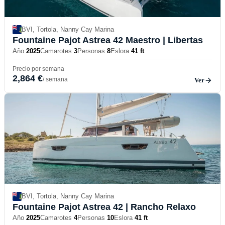
BVI, Tortola, Nanny Cay Marina
Fountaine Pajot Astrea 42 Maestro
| Libertas
Año
2025
Camarotes
3
Personas
8
Eslora
41 ft
Precio por semana
2,864 €
/ semana
Ver
BVI, Tortola, Nanny Cay Marina
Fountaine Pajot Astrea 42
| Rancho Relaxo
Año
2025
Camarotes
4
Personas
10
Eslora
41 ft