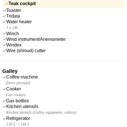
Teak cockpit
Toaster
Tridata
Water heater
1 x 24L
Winch
Wind instrument/Anemometer
Windex
Wire (shroud) cutter
Galley
Coffee machine
filters provided
Cooker
Gas cookers
Gas bottles
Kitchen utensils
Kitchen utensils (Galley equipment, cutlery)
Refrigerator
130 L + 144 L