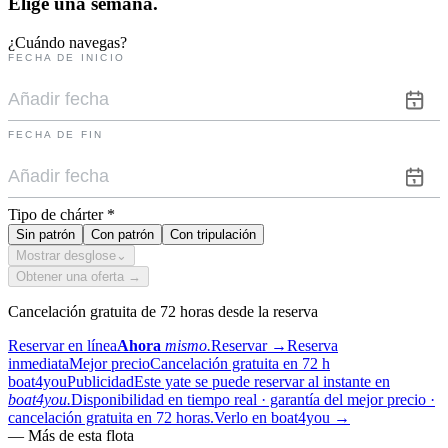
Elige una
semana.
¿Cuándo navegas?
FECHA DE INICIO
FECHA DE FIN
Tipo de chárter
*
Sin patrón
Con patrón
Con tripulación
Mostrar desglose
⌄
Obtener una oferta →
Cancelación gratuita de 72 horas desde la reserva
Reservar en línea
Ahora
mismo.
Reservar
→
Reserva
inmediata
Mejor precio
Cancelación gratuita en 72 h
boat4you
Publicidad
Este yate se puede reservar al instante en
boat4you.
Disponibilidad en tiempo real · garantía del mejor precio ·
cancelación gratuita en 72 horas.
Verlo en boat4you
→
—
Más de esta flota