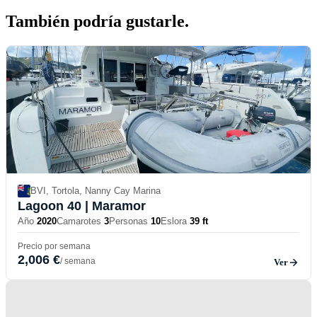
También podría
gustarle.
BVI, Tortola, Nanny Cay Marina
Lagoon 40
| Maramor
Año
2020
Camarotes
3
Personas
10
Eslora
39 ft
Precio por semana
2,006 €
/ semana
Ver