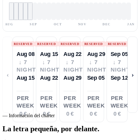
AUG
SEP
OCT
NOV
DEC
JAN
RESERVED
RESERVED
RESERVED
RESERVED
RESERVED
Aug 08
Aug 15
Aug 22
Aug 29
Sep 05
↓ 7
↓ 7
↓ 7
↓ 7
↓ 7
NIGHTS
NIGHTS
NIGHTS
NIGHTS
NIGHTS
‹
›
Aug 15
Aug 22
Aug 29
Sep 05
Sep 12
PER
PER
PER
PER
PER
WEEK
WEEK
WEEK
WEEK
WEEK
0 €
0 €
0 €
0 €
0 €
—
Información del chárter
La letra pequeña,
por delante.