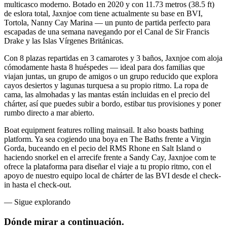
multicasco moderno. Botado en 2020 y con 11.73 metros (38.5 ft)
de eslora total, Jaxnjoe com tiene actualmente su base en BVI,
Tortola, Nanny Cay Marina — un punto de partida perfecto para
escapadas de una semana navegando por el Canal de Sir Francis
Drake y las Islas Vírgenes Británicas.
Con 8 plazas repartidas en 3 camarotes y 3 baños, Jaxnjoe com aloja
cómodamente hasta 8 huéspedes — ideal para dos familias que
viajan juntas, un grupo de amigos o un grupo reducido que explora
cayos desiertos y lagunas turquesa a su propio ritmo. La ropa de
cama, las almohadas y las mantas están incluidas en el precio del
chárter, así que puedes subir a bordo, estibar tus provisiones y poner
rumbo directo a mar abierto.
Boat equipment features rolling mainsail. It also boasts bathing
platform. Ya sea cogiendo una boya en The Baths frente a Virgin
Gorda, buceando en el pecio del RMS Rhone en Salt Island o
haciendo snorkel en el arrecife frente a Sandy Cay, Jaxnjoe com te
ofrece la plataforma para diseñar el viaje a tu propio ritmo, con el
apoyo de nuestro equipo local de chárter de las BVI desde el check-
in hasta el check-out.
—
Sigue explorando
Dónde mirar
a continuación.