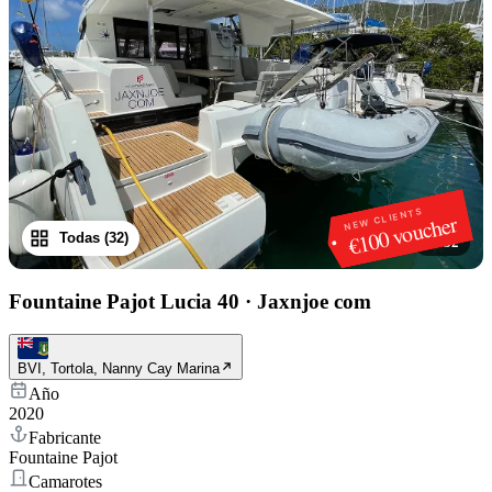
NEW CLIENTS
€100 voucher
Todas (32)
1
/
32
Fountaine Pajot Lucia 40
·
Jaxnjoe com
BVI, Tortola, Nanny Cay Marina
Año
2020
Fabricante
Fountaine Pajot
Camarotes