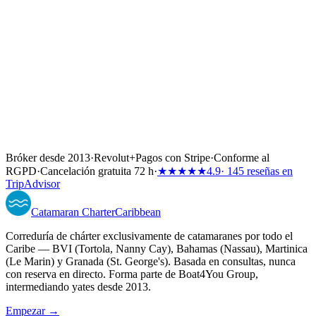
Bróker desde 2013
·
Revolut
+
Pagos con Stripe
·
Conforme al
RGPD
·
Cancelación gratuita 72 h
·
★★★★★
4.9
· 145 reseñas en
TripAdvisor
Catamaran
Charter
Caribbean
Correduría de chárter exclusivamente de catamaranes por todo el
Caribe — BVI (Tortola, Nanny Cay), Bahamas (Nassau), Martinica
(Le Marin) y Granada (St. George's). Basada en consultas, nunca
con reserva en directo. Forma parte de Boat4You Group,
intermediando yates desde 2013.
Empezar →