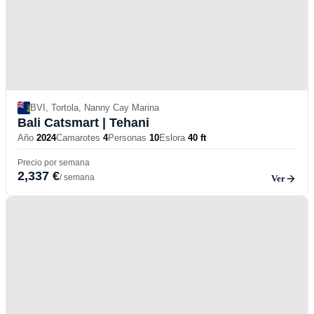
BVI, Tortola, Nanny Cay Marina
Bali Catsmart
| Tehani
Año
2024
Camarotes
4
Personas
10
Eslora
40 ft
Precio por semana
2,337 €
/ semana
Ver