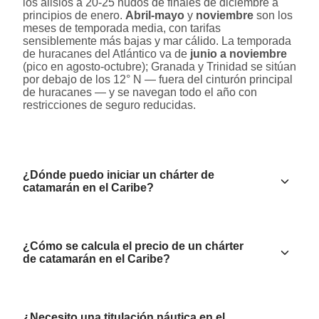
los alisios a 20-25 nudos de finales de diciembre a
principios de enero.
Abril-mayo
y
noviembre
son los
meses de temporada media, con tarifas
sensiblemente más bajas y mar cálido. La temporada
de huracanes del Atlántico va de
junio a noviembre
(pico en agosto-octubre); Granada y Trinidad se sitúan
por debajo de los 12° N — fuera del cinturón principal
de huracanes — y se navegan todo el año con
restricciones de seguro reducidas.
¿Dónde puedo iniciar un chárter de
catamarán en el Caribe?
¿Cómo se calcula el precio de un chárter
de catamarán en el Caribe?
¿Necesito una titulación náutica en el