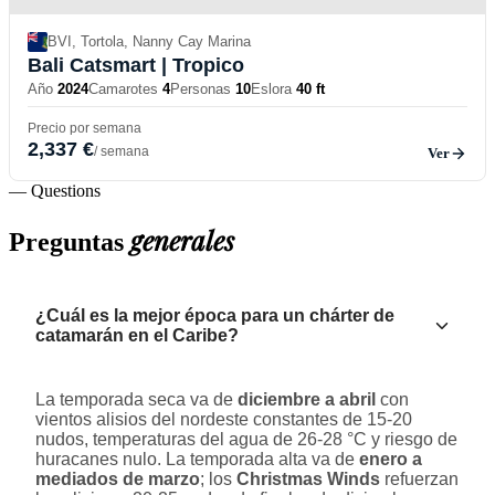
BVI, Tortola, Nanny Cay Marina
Bali Catsmart
| Tropico
Año
2024
Camarotes
4
Personas
10
Eslora
40 ft
Precio por semana
2,337 €
/ semana
Ver
— Questions
generales
Preguntas
¿Cuál es la mejor época para un chárter de
catamarán en el Caribe?
La temporada seca va de
diciembre a abril
con
vientos alisios del nordeste constantes de 15-20
nudos, temperaturas del agua de 26-28 °C y riesgo de
huracanes nulo. La temporada alta va de
enero a
mediados de marzo
; los
Christmas Winds
refuerzan