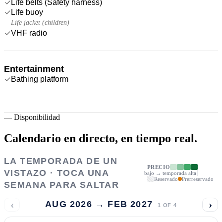
Life belts (Safety harness)
Life buoy
Life jacket (children)
VHF radio
Entertainment
Bathing platform
—
Disponibilidad
Calendario en directo,
en tiempo real.
LA TEMPORADA DE UN
PRECIO
VISTAZO · TOCA UNA
bajo → temporada alta
Reservado
Prerreservado
SEMANA PARA SALTAR
‹
›
AUG 2026 → FEB 2027
1
OF
4