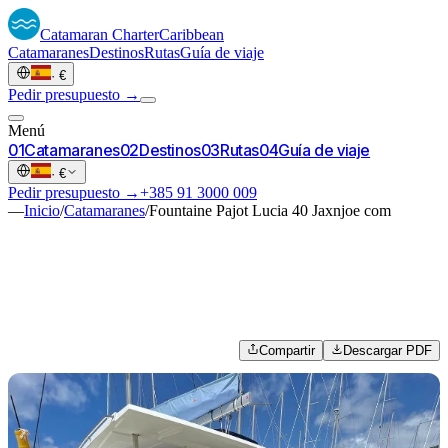
Catamaran
Charter
Caribbean
Catamaranes
Destinos
Rutas
Guía de viaje
·
€
Pedir presupuesto →
Menú
0
1
Catamaranes
0
2
Destinos
0
3
Rutas
0
4
Guía de viaje
·
€
Pedir presupuesto →
+385 91 3000 009
—
Inicio
/
Catamaranes
/
Fountaine Pajot Lucia 40 Jaxnjoe com
Compartir
Descargar PDF