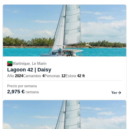
Martinique, Le Marin
Lagoon 42
| Daisy
Año
2024
Camarotes
4
Personas
12
Eslora
42 ft
Precio por semana
2,975 €
/ semana
Ver