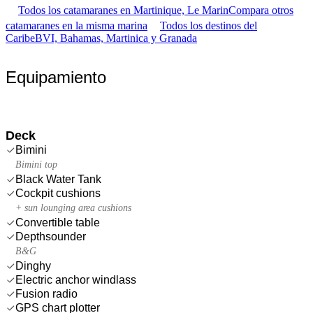
Todos los catamaranes en Martinique, Le Marin
Compara otros
catamaranes en la misma marina
Todos los destinos del
Caribe
BVI, Bahamas, Martinica y Granada
Equipamiento
Deck
Bimini
Bimini top
Black Water Tank
Cockpit cushions
+ sun lounging area cushions
Convertible table
Depthsounder
B&G
Dinghy
Electric anchor windlass
Fusion radio
GPS chart plotter