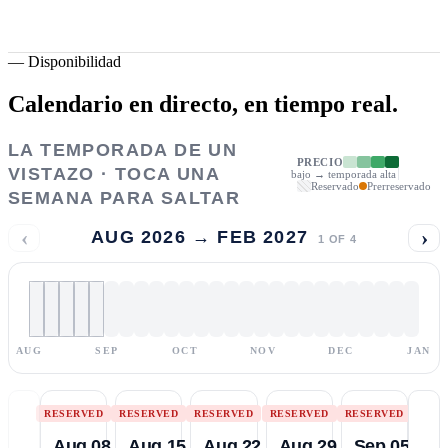
—
Disponibilidad
Calendario en directo,
en tiempo real.
LA TEMPORADA DE UN
PRECIO
VISTAZO · TOCA UNA
bajo → temporada alta
Reservado
Prerreservado
SEMANA PARA SALTAR
‹
›
AUG 2026 → FEB 2027
1
OF
4
AUG
SEP
OCT
NOV
DEC
JAN
RESERVED
RESERVED
RESERVED
RESERVED
RESERVED
Aug 08
Aug 15
Aug 22
Aug 29
Sep 05