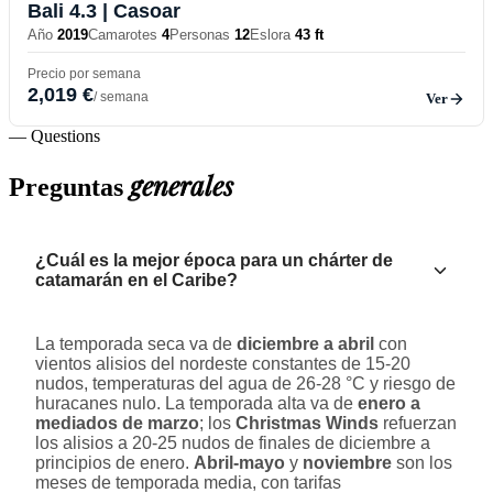
Bali 4.3
| Casoar
Año
2019
Camarotes
4
Personas
12
Eslora
43 ft
Precio por semana
2,019 €
/ semana
Ver
— Questions
generales
Preguntas
¿Cuál es la mejor época para un chárter de
catamarán en el Caribe?
La temporada seca va de
diciembre a abril
con
vientos alisios del nordeste constantes de 15-20
nudos, temperaturas del agua de 26-28 °C y riesgo de
huracanes nulo. La temporada alta va de
enero a
mediados de marzo
; los
Christmas Winds
refuerzan
los alisios a 20-25 nudos de finales de diciembre a
principios de enero.
Abril-mayo
y
noviembre
son los
meses de temporada media, con tarifas