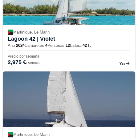
Martinique, Le Marin
Lagoon 42
| Violet
Año
2024
Camarotes
4
Personas
12
Eslora
42 ft
Precio por semana
2,975 €
/ semana
Ver
Martinique, Le Marin