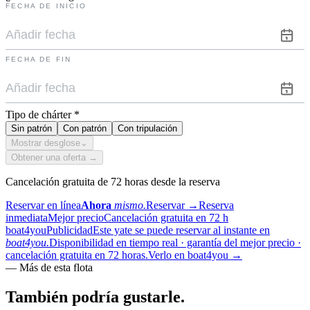
FECHA DE INICIO
FECHA DE FIN
Tipo de chárter
*
Sin patrón
Con patrón
Con tripulación
Mostrar desglose
⌄
Obtener una oferta →
Cancelación gratuita de 72 horas desde la reserva
Reservar en línea
Ahora
mismo.
Reservar
→
Reserva
inmediata
Mejor precio
Cancelación gratuita en 72 h
boat4you
Publicidad
Este yate se puede reservar al instante en
boat4you.
Disponibilidad en tiempo real · garantía del mejor precio ·
cancelación gratuita en 72 horas.
Verlo en boat4you
→
—
Más de esta flota
También podría
gustarle.