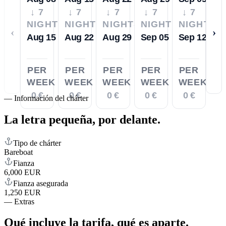
↓ 7
↓ 7
↓ 7
↓ 7
↓ 7
NIGHTS
NIGHTS
NIGHTS
NIGHTS
NIGHTS
‹
›
Aug 15
Aug 22
Aug 29
Sep 05
Sep 12
PER
PER
PER
PER
PER
WEEK
WEEK
WEEK
WEEK
WEEK
0 €
0 €
0 €
0 €
0 €
—
Información del chárter
La letra pequeña,
por delante.
Tipo de chárter
Bareboat
Fianza
6,000 EUR
Fianza asegurada
1,250 EUR
—
Extras
Qué incluye la tarifa,
qué es aparte.