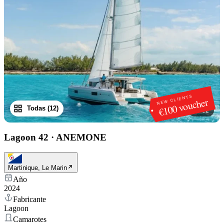
NEW CLIENTS
€100 voucher
Todas (12)
1
/
12
Lagoon 42
·
ANEMONE
Martinique, Le Marin
Año
2024
Fabricante
Lagoon
Camarotes