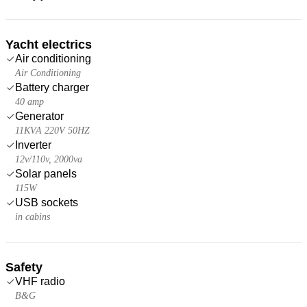
Yacht electrics
Air conditioning
Air Conditioning
Battery charger
40 amp
Generator
11KVA 220V 50HZ
Inverter
12v/110v, 2000va
Solar panels
115W
USB sockets
in cabins
Safety
VHF radio
B&G