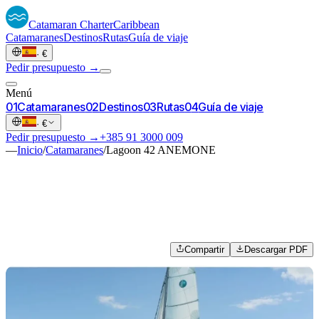
Catamaran
Charter
Caribbean
Catamaranes
Destinos
Rutas
Guía de viaje
·
€
Pedir presupuesto →
Menú
0
1
Catamaranes
0
2
Destinos
0
3
Rutas
0
4
Guía de viaje
·
€
Pedir presupuesto →
+385 91 3000 009
—
Inicio
/
Catamaranes
/
Lagoon 42 ANEMONE
Compartir
Descargar PDF