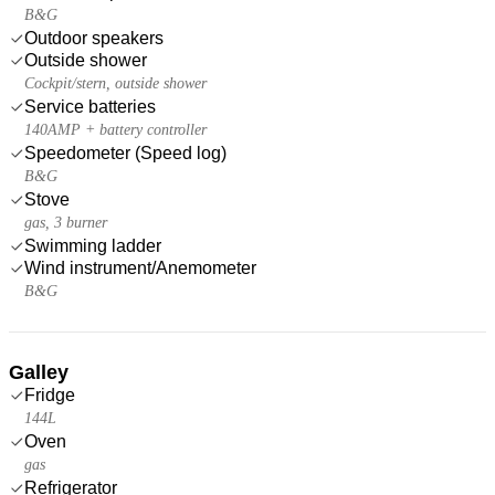
B&G
Outdoor speakers
Outside shower
Cockpit/stern, outside shower
Service batteries
140AMP + battery controller
Speedometer (Speed log)
B&G
Stove
gas, 3 burner
Swimming ladder
Wind instrument/Anemometer
B&G
Galley
Fridge
144L
Oven
gas
Refrigerator