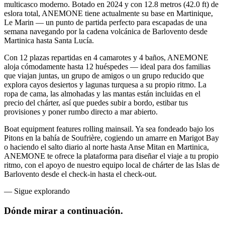
multicasco moderno. Botado en 2024 y con 12.8 metros (42.0 ft) de
eslora total, ANEMONE tiene actualmente su base en Martinique,
Le Marin — un punto de partida perfecto para escapadas de una
semana navegando por la cadena volcánica de Barlovento desde
Martinica hasta Santa Lucía.
Con 12 plazas repartidas en 4 camarotes y 4 baños, ANEMONE
aloja cómodamente hasta 12 huéspedes — ideal para dos familias
que viajan juntas, un grupo de amigos o un grupo reducido que
explora cayos desiertos y lagunas turquesa a su propio ritmo. La
ropa de cama, las almohadas y las mantas están incluidas en el
precio del chárter, así que puedes subir a bordo, estibar tus
provisiones y poner rumbo directo a mar abierto.
Boat equipment features rolling mainsail. Ya sea fondeado bajo los
Pitons en la bahía de Soufrière, cogiendo un amarre en Marigot Bay
o haciendo el salto diario al norte hasta Anse Mitan en Martinica,
ANEMONE te ofrece la plataforma para diseñar el viaje a tu propio
ritmo, con el apoyo de nuestro equipo local de chárter de las Islas de
Barlovento desde el check-in hasta el check-out.
—
Sigue explorando
Dónde mirar
a continuación.