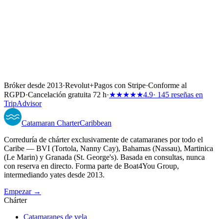
Bróker desde 2013
·
Revolut
+
Pagos con Stripe
·
Conforme al
RGPD
·
Cancelación gratuita 72 h
·
★★★★★
4.9
· 145 reseñas en
TripAdvisor
Catamaran
Charter
Caribbean
Correduría de chárter exclusivamente de catamaranes por todo el
Caribe — BVI (Tortola, Nanny Cay), Bahamas (Nassau), Martinica
(Le Marin) y Granada (St. George's). Basada en consultas, nunca
con reserva en directo. Forma parte de Boat4You Group,
intermediando yates desde 2013.
Empezar →
Chárter
Catamaranes de vela