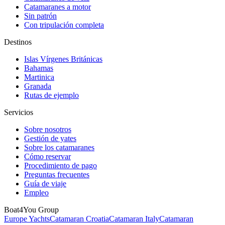
Catamaranes a motor
Sin patrón
Con tripulación completa
Destinos
Islas Vírgenes Británicas
Bahamas
Martinica
Granada
Rutas de ejemplo
Servicios
Sobre nosotros
Gestión de yates
Sobre los catamaranes
Cómo reservar
Procedimiento de pago
Preguntas frecuentes
Guía de viaje
Empleo
Boat4You Group
Europe Yachts
Catamaran Croatia
Catamaran Italy
Catamaran