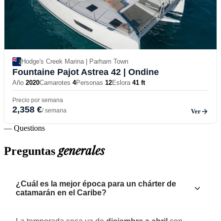
Hodge's Creek Marina | Parham Town
Fountaine Pajot Astrea 42
| Ondine
Año
2020
Camarotes
4
Personas
12
Eslora
41 ft
Precio por semana
2,358 €
/ semana
Ver
— Questions
generales
Preguntas
¿Cuál es la mejor época para un chárter de
catamarán en el Caribe?