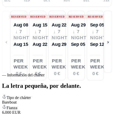
AUG
SEP
OCT
NOV
DEC
JAN
RESERVED
RESERVED
RESERVED
RESERVED
RESERVED
Aug 08
Aug 15
Aug 22
Aug 29
Sep 05
↓ 7
↓ 7
↓ 7
↓ 7
↓ 7
NIGHTS
NIGHTS
NIGHTS
NIGHTS
NIGHTS
‹
›
Aug 15
Aug 22
Aug 29
Sep 05
Sep 12
PER
PER
PER
PER
PER
WEEK
WEEK
WEEK
WEEK
WEEK
0 €
0 €
0 €
0 €
0 €
—
Información del chárter
La letra pequeña,
por delante.
Tipo de chárter
Bareboat
Fianza
6,000 EUR