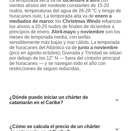
La temporada seca va de
diciembre a abril
con
vientos alisios del nordeste constantes de 15-20
nudos, temperaturas del agua de 26-28 °C y riesgo de
huracanes nulo. La temporada alta va de
enero a
mediados de marzo
; los
Christmas Winds
refuerzan
los alisios a 20-25 nudos de finales de diciembre a
principios de enero.
Abril-mayo
y
noviembre
son los
meses de temporada media, con tarifas
sensiblemente más bajas y mar cálido. La temporada
de huracanes del Atlántico va de
junio a noviembre
(pico en agosto-octubre); Granada y Trinidad se sitúan
por debajo de los 12° N — fuera del cinturón principal
de huracanes — y se navegan todo el año con
restricciones de seguro reducidas.
¿Dónde puedo iniciar un chárter de
catamarán en el Caribe?
¿Cómo se calcula el precio de un chárter