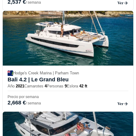
2,537 €
/ semana
Ver
Hodge's Creek Marina | Parham Town
Bali 4.2
| Le Grand Bleu
Año
2021
Camarotes
4
Personas
9
Eslora
42 ft
Precio por semana
2,668 €
/ semana
Ver