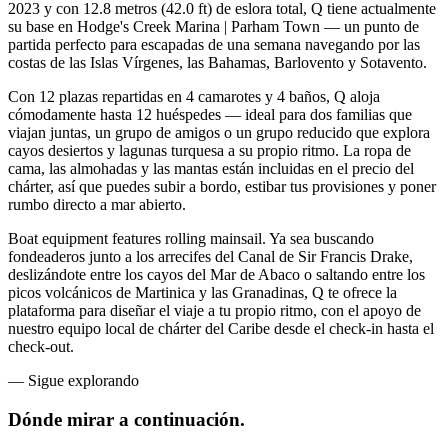
2023 y con 12.8 metros (42.0 ft) de eslora total, Q tiene actualmente
su base en Hodge's Creek Marina | Parham Town — un punto de
partida perfecto para escapadas de una semana navegando por las
costas de las Islas Vírgenes, las Bahamas, Barlovento y Sotavento.
Con 12 plazas repartidas en 4 camarotes y 4 baños, Q aloja
cómodamente hasta 12 huéspedes — ideal para dos familias que
viajan juntas, un grupo de amigos o un grupo reducido que explora
cayos desiertos y lagunas turquesa a su propio ritmo. La ropa de
cama, las almohadas y las mantas están incluidas en el precio del
chárter, así que puedes subir a bordo, estibar tus provisiones y poner
rumbo directo a mar abierto.
Boat equipment features rolling mainsail. Ya sea buscando
fondeaderos junto a los arrecifes del Canal de Sir Francis Drake,
deslizándote entre los cayos del Mar de Abaco o saltando entre los
picos volcánicos de Martinica y las Granadinas, Q te ofrece la
plataforma para diseñar el viaje a tu propio ritmo, con el apoyo de
nuestro equipo local de chárter del Caribe desde el check-in hasta el
check-out.
—
Sigue explorando
Dónde mirar
a continuación.