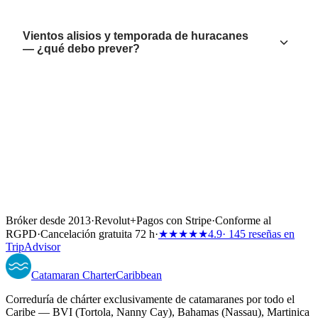
Vientos alisios y temporada de huracanes
— ¿qué debo prever?
Bróker desde 2013
·
Revolut
+
Pagos con Stripe
·
Conforme al
RGPD
·
Cancelación gratuita 72 h
·
★★★★★
4.9
· 145 reseñas en
TripAdvisor
Catamaran
Charter
Caribbean
Correduría de chárter exclusivamente de catamaranes por todo el
Caribe — BVI (Tortola, Nanny Cay), Bahamas (Nassau), Martinica