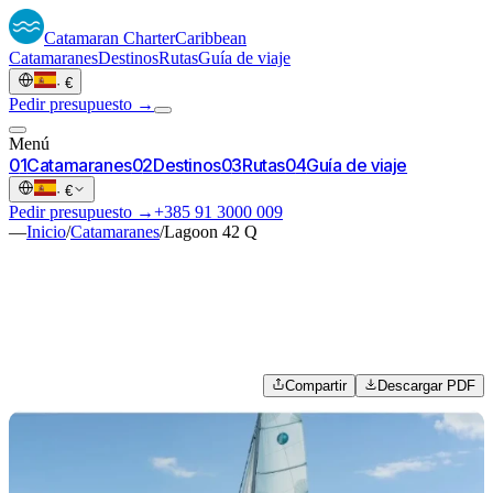
Catamaran
Charter
Caribbean
Catamaranes
Destinos
Rutas
Guía de viaje
·
€
Pedir presupuesto →
Menú
0
1
Catamaranes
0
2
Destinos
0
3
Rutas
0
4
Guía de viaje
·
€
Pedir presupuesto →
+385 91 3000 009
—
Inicio
/
Catamaranes
/
Lagoon 42 Q
Compartir
Descargar PDF