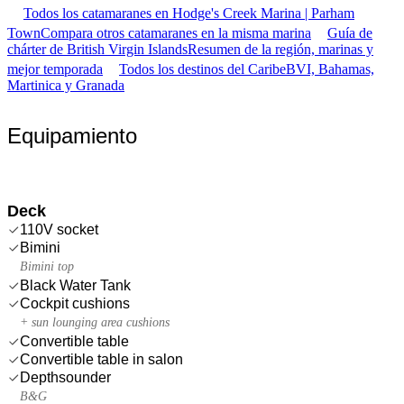
Todos los catamaranes en Hodge's Creek Marina | Parham
Town
Compara otros catamaranes en la misma marina
Guía de
chárter de British Virgin Islands
Resumen de la región, marinas y
mejor temporada
Todos los destinos del Caribe
BVI, Bahamas,
Martinica y Granada
Equipamiento
Deck
110V socket
Bimini
Bimini top
Black Water Tank
Cockpit cushions
+ sun lounging area cushions
Convertible table
Convertible table in salon
Depthsounder
B&G