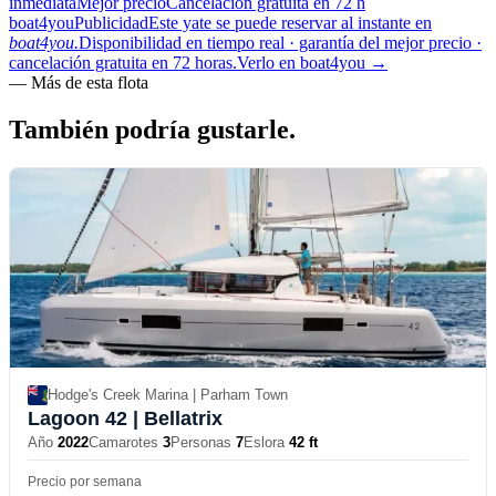
inmediata
Mejor precio
Cancelación gratuita en 72 h
boat4you
Publicidad
Este yate se puede reservar al instante en
boat4you.
Disponibilidad en tiempo real · garantía del mejor precio ·
cancelación gratuita en 72 horas.
Verlo en boat4you
→
—
Más de esta flota
También podría
gustarle.
Hodge's Creek Marina | Parham Town
Lagoon 42
| Bellatrix
Año
2022
Camarotes
3
Personas
7
Eslora
42 ft
Precio por semana