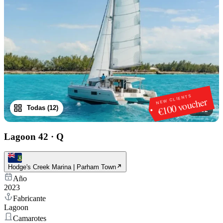
NEW CLIENTS
€100 voucher
Todas (12)
1
/
12
Lagoon 42
·
Q
Hodge's Creek Marina | Parham Town
Año
2023
Fabricante
Lagoon
Camarotes