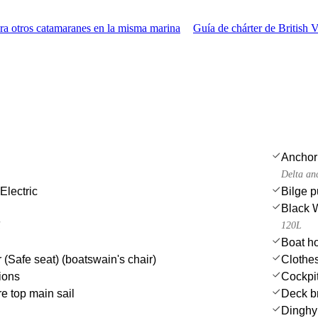
a otros catamaranes en la misma marina
Guía de chárter de British V
Anchor
Delta an
Electric
Bilge 
Black 
i
120L
Boat h
 (Safe seat) (boatswain's chair)
Clothe
ions
Cockpit
e top main sail
Deck b
Dinghy