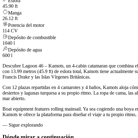
Eslora
45.90 ft
Manga
26.12 ft
Potencia del motor
114 CV
Depósito de combustible
1040 l
Depósito de agua
600 l
Descubre Lagoon 46 – Kamots, un 4-cabin catamaran que combina el ri
con 13.99 metros (45.9 ft) de eslora total, Kamots tiene actualment
Francis Drake y las Islas Vírgenes Británicas.
Con 12 plazas repartidas en 4 camarotes y 4 baños, Kamots aloja cóm
desiertos y lagunas turquesa a su propio ritmo. La ropa de cama, las a
mar abierto.
Boat equipment features rolling mainsail. Ya sea cogiendo una boya e
Kamots te ofrece la plataforma para diseñar el viaje a tu propio ritmo
—
Sigue explorando
Dónde mirar
a continuación.