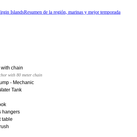
irgin Islands
Resumen de la región, marinas y mejor temporada
 with chain
chor with 80 meter chain
pump - Mechanic
Water Tank
ook
s hangers
 table
rush