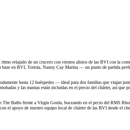
tmo relajado de un crucero con vientos alisios de las BVI con la com
e su base en BVI, Tortola, Nanny Cay Marina — un punto de partida per
odamente hasta 12 huéspedes — ideal para dos familias que viajan jun
lmohadas y las mantas están incluidas en el precio del chárter, así que p
n The Baths frente a Virgin Gorda, buceando en el pecio del RMS Rhone
, con el apoyo de nuestro equipo local de chárter de las BVI desde el che