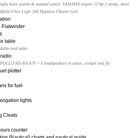
dinghy hoist system & manual winch. YAMAHA engine 15 hp 2 stroke, short
ghfield Ultra Light 340 Hypalon Charter Gris
ation
c Flatwinder
s
e table
dable teak table
radio
POLLO MS-RA 670 + 6 loudspeakers in salon, cockpit and fly
rt plotter
ans for fuel
igation lights
g Cleats
ours counter
ion (Nautical) charts and nautical guide