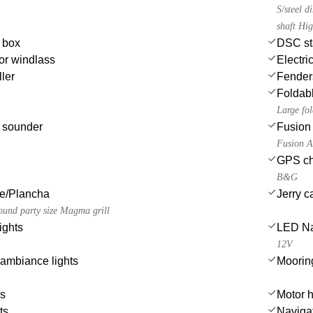
S/steel 
shaft Hi
e box
DSC st
or windlass
Electri
ler
Fender
Foldabl
Large fol
 sounder
Fusion 
Fusion A
GPS cha
B&G
ue/Plancha
Jerry c
round party size Magma grill
ights
LED Nav
12V
ambiance lights
Moorin
es
Motor h
ts
Navigat