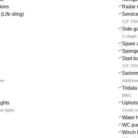
ions
Radar r
(Life sling)
Service
12V 140
Side ga
U-shape g
Spare a
Spong
Start b
12V 110
Swimmi
ove
Addition
Tridata
B&G
ights
Uphols
ot lights
Grand co
Water 
WC pu
Winch 