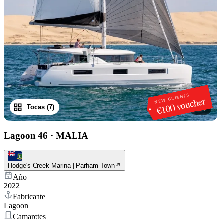
NEW CLIENTS
€100 voucher
Todas (7)
1
/
7
Lagoon 46
·
MALIA
Hodge's Creek Marina | Parham Town
Año
2022
Fabricante
Lagoon
Camarotes