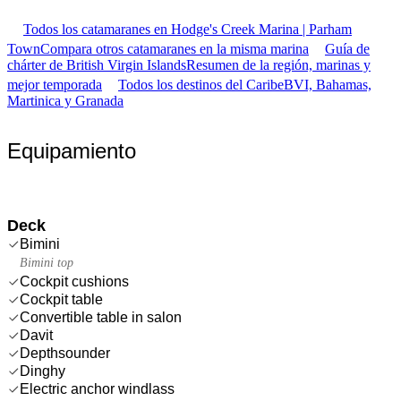
Todos los catamaranes en Hodge's Creek Marina | Parham
Town
Compara otros catamaranes en la misma marina
Guía de
chárter de British Virgin Islands
Resumen de la región, marinas y
mejor temporada
Todos los destinos del Caribe
BVI, Bahamas,
Martinica y Granada
Equipamiento
Deck
Bimini
Bimini top
Cockpit cushions
Cockpit table
Convertible table in salon
Davit
Depthsounder
Dinghy
Electric anchor windlass