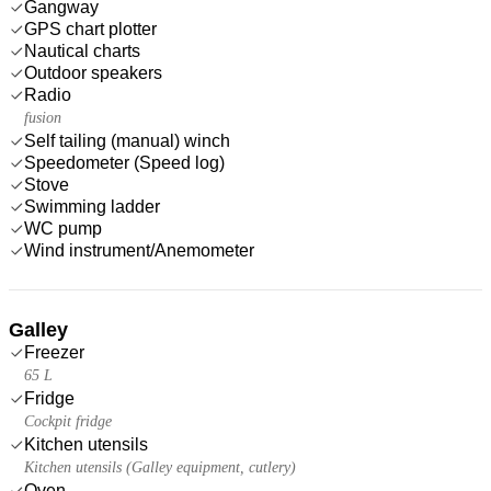
Gangway
GPS chart plotter
Nautical charts
Outdoor speakers
Radio
fusion
Self tailing (manual) winch
Speedometer (Speed log)
Stove
Swimming ladder
WC pump
Wind instrument/Anemometer
Galley
Freezer
65 L
Fridge
Cockpit fridge
Kitchen utensils
Kitchen utensils (Galley equipment, cutlery)
Oven