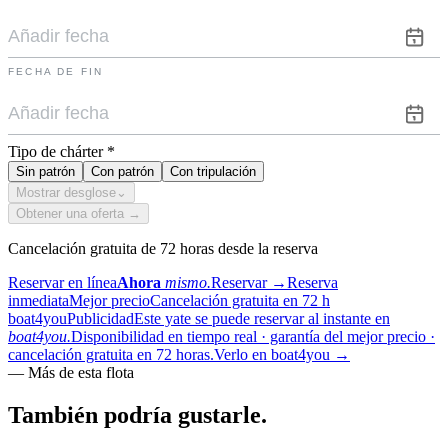
FECHA DE FIN
Tipo de chárter
*
Sin patrón
Con patrón
Con tripulación
Mostrar desglose
⌄
Obtener una oferta →
Cancelación gratuita de 72 horas desde la reserva
Reservar en línea
Ahora
mismo.
Reservar
→
Reserva
inmediata
Mejor precio
Cancelación gratuita en 72 h
boat4you
Publicidad
Este yate se puede reservar al instante en
boat4you.
Disponibilidad en tiempo real · garantía del mejor precio ·
cancelación gratuita en 72 horas.
Verlo en boat4you
→
—
Más de esta flota
También podría
gustarle.