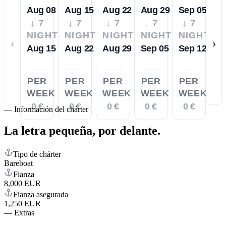
Aug 08
Aug 15
Aug 22
Aug 29
Sep 05
↓ 7
↓ 7
↓ 7
↓ 7
↓ 7
NIGHTS
NIGHTS
NIGHTS
NIGHTS
NIGHTS
‹
›
Aug 15
Aug 22
Aug 29
Sep 05
Sep 12
PER
PER
PER
PER
PER
WEEK
WEEK
WEEK
WEEK
WEEK
0 €
0 €
0 €
0 €
0 €
—
Información del chárter
La letra pequeña,
por delante.
Tipo de chárter
Bareboat
Fianza
8,000 EUR
Fianza asegurada
1,250 EUR
—
Extras