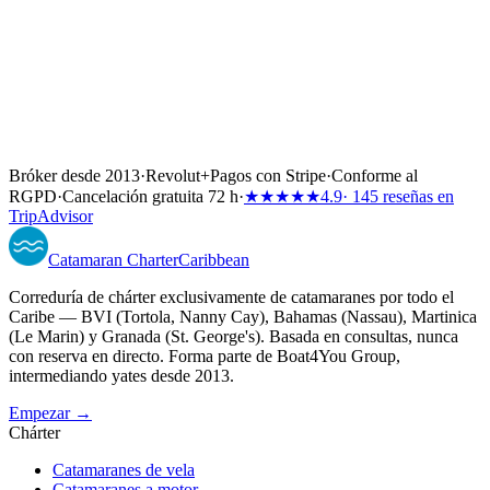
Bróker desde 2013
·
Revolut
+
Pagos con Stripe
·
Conforme al
RGPD
·
Cancelación gratuita 72 h
·
★★★★★
4.9
· 145 reseñas en
TripAdvisor
Catamaran
Charter
Caribbean
Correduría de chárter exclusivamente de catamaranes por todo el
Caribe — BVI (Tortola, Nanny Cay), Bahamas (Nassau), Martinica
(Le Marin) y Granada (St. George's). Basada en consultas, nunca
con reserva en directo. Forma parte de Boat4You Group,
intermediando yates desde 2013.
Empezar →
Chárter
Catamaranes de vela
Catamaranes a motor