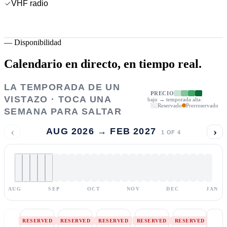
VHF radio
—
Disponibilidad
Calendario en directo,
en tiempo real.
LA TEMPORADA DE UN
PRECIO
VISTAZO · TOCA UNA
bajo → temporada alta
Reservado
Prerreservado
SEMANA PARA SALTAR
‹
›
AUG 2026 → FEB 2027
1
OF
4
AUG
SEP
OCT
NOV
DEC
JAN
RESERVED
RESERVED
RESERVED
RESERVED
RESERVED