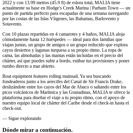
2022 y con 13.99 metros (45.9 ft) de eslora total, MALIA tiene
actualmente su base en Hodge's Creek Marina | Parham Town — un
punto de partida perfecto para escapadas de una semana navegando
por las costas de las Islas Vírgenes, las Bahamas, Barlovento y
Sotavento.
Con 10 plazas repartidas en 4 camarotes y 4 baños, MALIA aloja
cómodamente hasta 12 huéspedes — ideal para dos familias que
viajan juntas, un grupo de amigos o un grupo reducido que explora
cayos desiertos y lagunas turquesa a su propio ritmo. La ropa de
cama, las almohadas y las mantas están incluidas en el precio del
chárter, así que puedes subir a bordo, estibar tus provisiones y poner
rumbo directo a mar abierto.
Boat equipment features rolling mainsail. Ya sea buscando
fondeaderos junto a los arrecifes del Canal de Sir Francis Drake,
deslizándote entre los cayos del Mar de Abaco o saltando entre los
picos volcánicos de Martinica y las Granadinas, MALIA te ofrece la
plataforma para diseñar el viaje a tu propio ritmo, con el apoyo de
nuestro equipo local de chárter del Caribe desde el check-in hasta el
check-out.
—
Sigue explorando
Dónde mirar
a continuación.