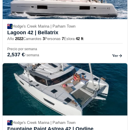
Hodge's Creek Marina | Parham Town
Lagoon 42
| Bellatrix
Año
2022
Camarotes
3
Personas
7
Eslora
42 ft
Precio por semana
2,537 €
/ semana
Ver
Hodge's Creek Marina | Parham Town
Fountaine Pajot Astrea 42
| Ondine