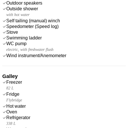
Outdoor speakers
Outside shower
with hot water
Self tailing (manual) winch
Speedometer (Speed log)
Stove
Swimming ladder
WC pump
electric, with freshwater flush
Wind instrument/Anemometer
Galley
Freezer
82 L
Fridge
Flybridge
Hot water
Oven
Refrigerator
338 L