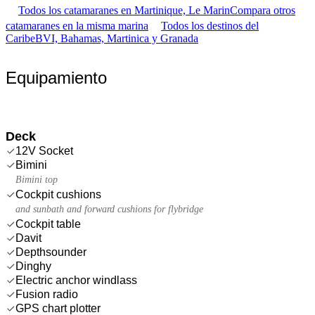
Todos los catamaranes en Martinique, Le Marin
Compara otros
catamaranes en la misma marina
Todos los destinos del
Caribe
BVI, Bahamas, Martinica y Granada
Equipamiento
Deck
12V Socket
Bimini
Bimini top
Cockpit cushions
and sunbath and forward cushions for flybridge
Cockpit table
Davit
Depthsounder
Dinghy
Electric anchor windlass
Fusion radio
GPS chart plotter