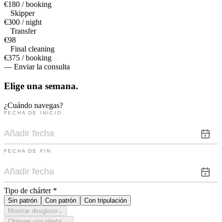
€180 / booking
Skipper
€300 / night
Transfer
€98
Final cleaning
€375 / booking
— Enviar la consulta
Elige una
semana.
¿Cuándo navegas?
FECHA DE INICIO
FECHA DE FIN
Tipo de chárter
*
Sin patrón
Con patrón
Con tripulación
Mostrar desglose
⌄
Obtener una oferta →