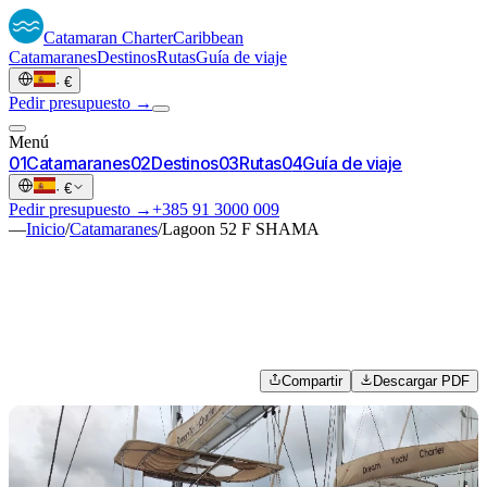
Catamaran
Charter
Caribbean
Catamaranes
Destinos
Rutas
Guía de viaje
·
€
Pedir presupuesto →
Menú
0
1
Catamaranes
0
2
Destinos
0
3
Rutas
0
4
Guía de viaje
·
€
Pedir presupuesto →
+385 91 3000 009
—
Inicio
/
Catamaranes
/
Lagoon 52 F SHAMA
Compartir
Descargar PDF