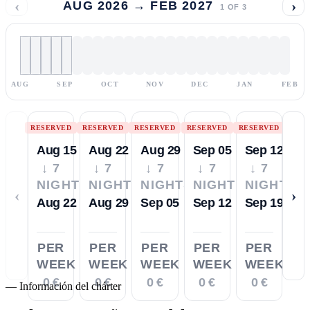
‹
›
AUG 2026 → FEB 2027
1
OF
3
AUG
SEP
OCT
NOV
DEC
JAN
FEB
RESERVED
RESERVED
RESERVED
RESERVED
RESERVED
Aug 15
Aug 22
Aug 29
Sep 05
Sep 12
↓ 7
↓ 7
↓ 7
↓ 7
↓ 7
NIGHTS
NIGHTS
NIGHTS
NIGHTS
NIGHTS
‹
›
Aug 22
Aug 29
Sep 05
Sep 12
Sep 19
PER
PER
PER
PER
PER
WEEK
WEEK
WEEK
WEEK
WEEK
0 €
0 €
0 €
0 €
0 €
—
Información del chárter