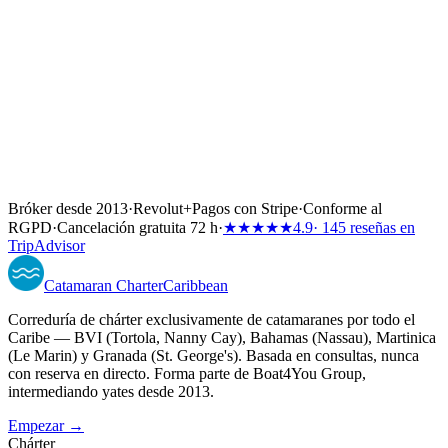
Bróker desde 2013
·
Revolut
+
Pagos con Stripe
·
Conforme al
RGPD
·
Cancelación gratuita 72 h
·
★★★★★
4.9
· 145 reseñas en
TripAdvisor
Catamaran
Charter
Caribbean
Correduría de chárter exclusivamente de catamaranes por todo el
Caribe — BVI (Tortola, Nanny Cay), Bahamas (Nassau), Martinica
(Le Marin) y Granada (St. George's). Basada en consultas, nunca
con reserva en directo. Forma parte de Boat4You Group,
intermediando yates desde 2013.
Empezar →
Chárter