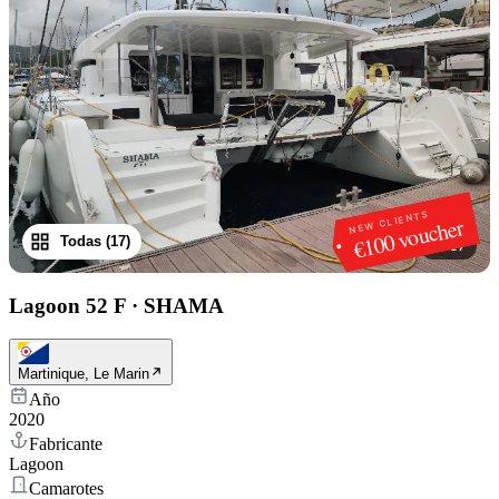
NEW CLIENTS
€100 voucher
Todas (17)
1
/
17
Lagoon 52 F
·
SHAMA
Martinique, Le Marin
Año
2020
Fabricante
Lagoon
Camarotes