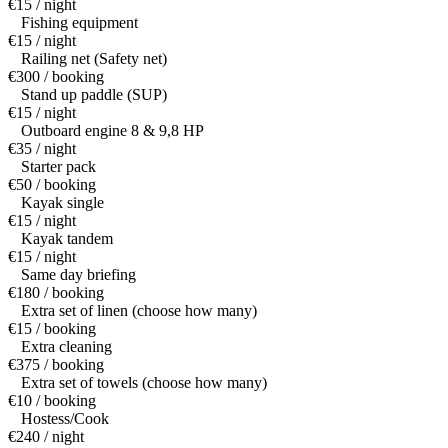
€15 / night
Fishing equipment
€15 / night
Railing net (Safety net)
€300 / booking
Stand up paddle (SUP)
€15 / night
Outboard engine 8 & 9,8 HP
€35 / night
Starter pack
€50 / booking
Kayak single
€15 / night
Kayak tandem
€15 / night
Same day briefing
€180 / booking
Extra set of linen (choose how many)
€15 / booking
Extra cleaning
€375 / booking
Extra set of towels (choose how many)
€10 / booking
Hostess/Cook
€240 / night