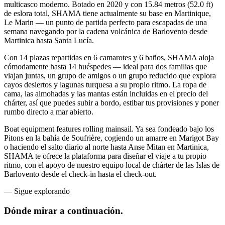
multicasco moderno. Botado en 2020 y con 15.84 metros (52.0 ft)
de eslora total, SHAMA tiene actualmente su base en Martinique,
Le Marin — un punto de partida perfecto para escapadas de una
semana navegando por la cadena volcánica de Barlovento desde
Martinica hasta Santa Lucía.
Con 14 plazas repartidas en 6 camarotes y 6 baños, SHAMA aloja
cómodamente hasta 14 huéspedes — ideal para dos familias que
viajan juntas, un grupo de amigos o un grupo reducido que explora
cayos desiertos y lagunas turquesa a su propio ritmo. La ropa de
cama, las almohadas y las mantas están incluidas en el precio del
chárter, así que puedes subir a bordo, estibar tus provisiones y poner
rumbo directo a mar abierto.
Boat equipment features rolling mainsail. Ya sea fondeado bajo los
Pitons en la bahía de Soufrière, cogiendo un amarre en Marigot Bay
o haciendo el salto diario al norte hasta Anse Mitan en Martinica,
SHAMA te ofrece la plataforma para diseñar el viaje a tu propio
ritmo, con el apoyo de nuestro equipo local de chárter de las Islas de
Barlovento desde el check-in hasta el check-out.
—
Sigue explorando
Dónde mirar
a continuación.