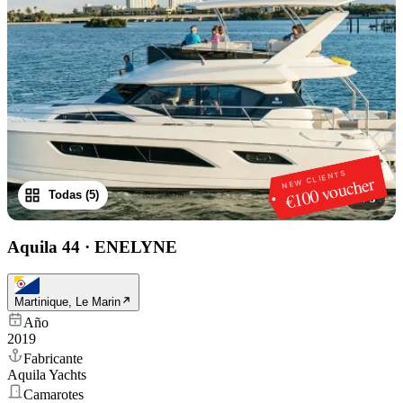
NEW CLIENTS
€100 voucher
Todas (5)
1
/
5
Aquila 44
·
ENELYNE
Martinique, Le Marin
Año
2019
Fabricante
Aquila Yachts
Camarotes