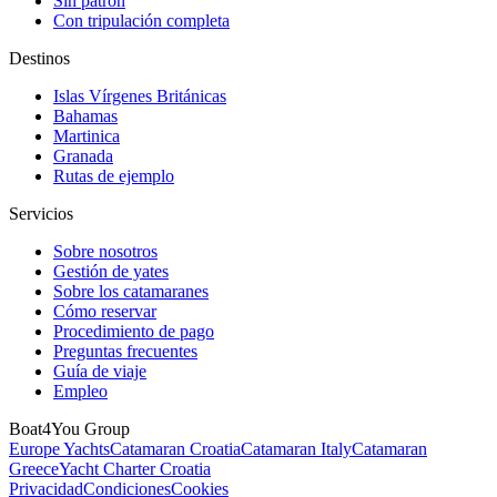
Sin patrón
Con tripulación completa
Destinos
Islas Vírgenes Británicas
Bahamas
Martinica
Granada
Rutas de ejemplo
Servicios
Sobre nosotros
Gestión de yates
Sobre los catamaranes
Cómo reservar
Procedimiento de pago
Preguntas frecuentes
Guía de viaje
Empleo
Boat4You Group
Europe Yachts
Catamaran Croatia
Catamaran Italy
Catamaran
Greece
Yacht Charter Croatia
Privacidad
Condiciones
Cookies