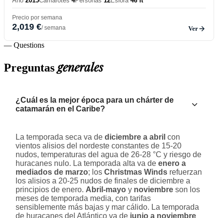
Año
2015
Camarotes
4
Personas
12
Eslora
46 ft
Precio por semana
2,019 €
/ semana
Ver
— Questions
generales
Preguntas
¿Cuál es la mejor época para un chárter de
catamarán en el Caribe?
La temporada seca va de
diciembre a abril
con
vientos alisios del nordeste constantes de 15-20
nudos, temperaturas del agua de 26-28 °C y riesgo de
huracanes nulo. La temporada alta va de
enero a
mediados de marzo
; los
Christmas Winds
refuerzan
los alisios a 20-25 nudos de finales de diciembre a
principios de enero.
Abril-mayo
y
noviembre
son los
meses de temporada media, con tarifas
sensiblemente más bajas y mar cálido. La temporada
de huracanes del Atlántico va de
junio a noviembre