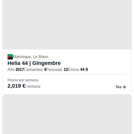
Martinique, Le Marin
Helia 44
| Gingembre
Año
2017
Camarotes
4
Personas
12
Eslora
44 ft
Precio por semana
2,019 €
/ semana
Ver