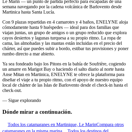
Le Marin — un punto de partida perfecto para escapadas de una
semana navegando por la cadena volcánica de Barlovento desde
Martinica hasta Santa Lucía.
Con 9 plazas repartidas en 4 camarotes y 4 baños, ENELYNE aloja
cómodamente hasta 9 huéspedes — ideal para dos familias que
viajan juntas, un grupo de amigos o un grupo reducido que explora
cayos desiertos y lagunas turquesa a su propio ritmo. La ropa de
cama, las almohadas y las mantas están incluidas en el precio del
chárter, así que puedes subir a bordo, estibar tus provisiones y poner
rumbo directo a mar abierto.
Ya sea fondeado bajo los Pitons en la bahía de Soufrière, cogiendo
un amarre en Marigot Bay o haciendo el salto diario al norte hasta
Anse Mitan en Martinica, ENELYNE te ofrece la plataforma para
diseñar el viaje a tu propio ritmo, con el apoyo de nuestro equipo
local de chárter de las Islas de Barlovento desde el check-in hasta el
check-out.
—
Sigue explorando
Dónde mirar
a continuación.
Todos los catamaranes en Martinique, Le Marin
Compara otros
catamaranes en la misma marina
Todos los destinos del