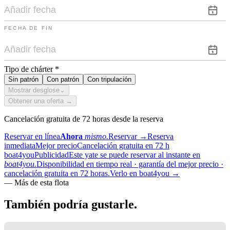
FECHA DE FIN
Tipo de chárter
*
Sin patrón
Con patrón
Con tripulación
Mostrar desglose
⌄
Obtener una oferta →
Cancelación gratuita de 72 horas desde la reserva
Reservar en línea
Ahora
mismo.
Reservar
→
Reserva
inmediata
Mejor precio
Cancelación gratuita en 72 h
boat4you
Publicidad
Este yate se puede reservar al instante en
boat4you.
Disponibilidad en tiempo real · garantía del mejor precio ·
cancelación gratuita en 72 horas.
Verlo en boat4you
→
—
Más de esta flota
También podría
gustarle.