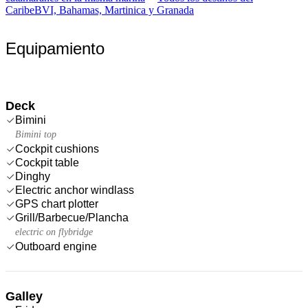
Caribe
BVI, Bahamas, Martinica y Granada
Equipamiento
Deck
Bimini
Bimini top
Cockpit cushions
Cockpit table
Dinghy
Electric anchor windlass
GPS chart plotter
Grill/Barbecue/Plancha
electric on flybridge
Outboard engine
Galley