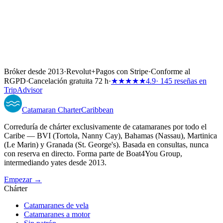
Bróker desde 2013
·
Revolut
+
Pagos con Stripe
·
Conforme al
RGPD
·
Cancelación gratuita 72 h
·
★★★★★
4.9
· 145 reseñas en
TripAdvisor
Catamaran
Charter
Caribbean
Correduría de chárter exclusivamente de catamaranes por todo el
Caribe — BVI (Tortola, Nanny Cay), Bahamas (Nassau), Martinica
(Le Marin) y Granada (St. George's). Basada en consultas, nunca
con reserva en directo. Forma parte de Boat4You Group,
intermediando yates desde 2013.
Empezar →
Chárter
Catamaranes de vela
Catamaranes a motor