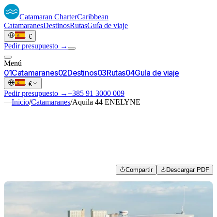
Catamaran
Charter
Caribbean
Catamaranes
Destinos
Rutas
Guía de viaje
·
€
Pedir presupuesto →
Menú
0
1
Catamaranes
0
2
Destinos
0
3
Rutas
0
4
Guía de viaje
·
€
Pedir presupuesto →
+385 91 3000 009
—
Inicio
/
Catamaranes
/
Aquila 44 ENELYNE
Compartir
Descargar PDF