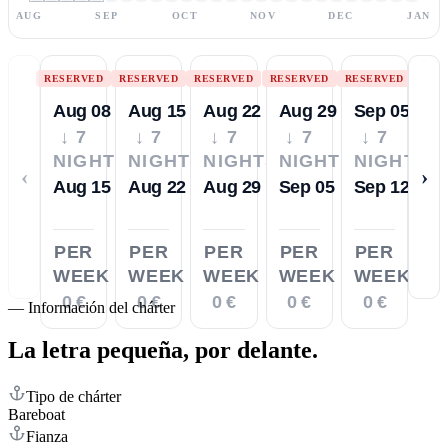
AUG
SEP
OCT
NOV
DEC
JAN
RESERVED
RESERVED
RESERVED
RESERVED
RESERVED
Aug 08
Aug 15
Aug 22
Aug 29
Sep 05
↓ 7
↓ 7
↓ 7
↓ 7
↓ 7
NIGHTS
NIGHTS
NIGHTS
NIGHTS
NIGHTS
‹
›
Aug 15
Aug 22
Aug 29
Sep 05
Sep 12
PER
PER
PER
PER
PER
WEEK
WEEK
WEEK
WEEK
WEEK
0 €
0 €
0 €
0 €
0 €
—
Información del chárter
La letra pequeña,
por delante.
Tipo de chárter
Bareboat
Fianza