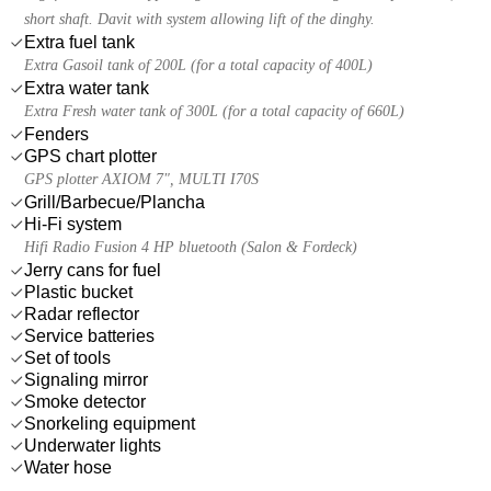
short shaft. Davit with system allowing lift of the dinghy.
Extra fuel tank
Extra Gasoil tank of 200L (for a total capacity of 400L)
Extra water tank
Extra Fresh water tank of 300L (for a total capacity of 660L)
Fenders
GPS chart plotter
GPS plotter AXIOM 7", MULTI I70S
Grill/Barbecue/Plancha
Hi-Fi system
Hifi Radio Fusion 4 HP bluetooth (Salon & Fordeck)
Jerry cans for fuel
Plastic bucket
Radar reflector
Service batteries
Set of tools
Signaling mirror
Smoke detector
Snorkeling equipment
Underwater lights
Water hose