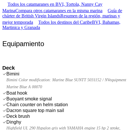
Todos los catamaranes en BVI, Tortola, Nanny Cay
Marina
Compara otros catamaranes en la misma marina
Guía de
chárter de British Virgin Islands
Resumen de la región, marinas y
mejor temporada
Todos los destinos del Caribe
BVI, Bahamas,
Martinica y Granada
Equipamiento
Deck
Bimini
Bimini Color modification: Marine Blue SUNTT 5031152 / NVequipment
Marine Blue A 00070
Boat hook
Buoyant smoke signal
Chain counter on helm station
Dacron square top main sail
Deck brush
Dinghy
Highfield UL 290 Hypalon gris with YAMAHA engine 15 hp 2 stroke,