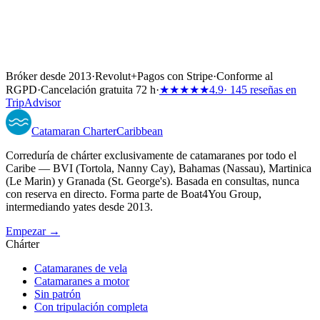
Bróker desde 2013
·
Revolut
+
Pagos con Stripe
·
Conforme al
RGPD
·
Cancelación gratuita 72 h
·
★★★★★
4.9
· 145 reseñas en
TripAdvisor
Catamaran
Charter
Caribbean
Correduría de chárter exclusivamente de catamaranes por todo el
Caribe — BVI (Tortola, Nanny Cay), Bahamas (Nassau), Martinica
(Le Marin) y Granada (St. George's). Basada en consultas, nunca
con reserva en directo. Forma parte de Boat4You Group,
intermediando yates desde 2013.
Empezar →
Chárter
Catamaranes de vela
Catamaranes a motor
Sin patrón
Con tripulación completa