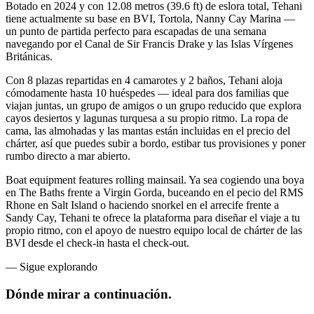
Botado en 2024 y con 12.08 metros (39.6 ft) de eslora total, Tehani
tiene actualmente su base en BVI, Tortola, Nanny Cay Marina —
un punto de partida perfecto para escapadas de una semana
navegando por el Canal de Sir Francis Drake y las Islas Vírgenes
Británicas.
Con 8 plazas repartidas en 4 camarotes y 2 baños, Tehani aloja
cómodamente hasta 10 huéspedes — ideal para dos familias que
viajan juntas, un grupo de amigos o un grupo reducido que explora
cayos desiertos y lagunas turquesa a su propio ritmo. La ropa de
cama, las almohadas y las mantas están incluidas en el precio del
chárter, así que puedes subir a bordo, estibar tus provisiones y poner
rumbo directo a mar abierto.
Boat equipment features rolling mainsail. Ya sea cogiendo una boya
en The Baths frente a Virgin Gorda, buceando en el pecio del RMS
Rhone en Salt Island o haciendo snorkel en el arrecife frente a
Sandy Cay, Tehani te ofrece la plataforma para diseñar el viaje a tu
propio ritmo, con el apoyo de nuestro equipo local de chárter de las
BVI desde el check-in hasta el check-out.
—
Sigue explorando
Dónde mirar
a continuación.