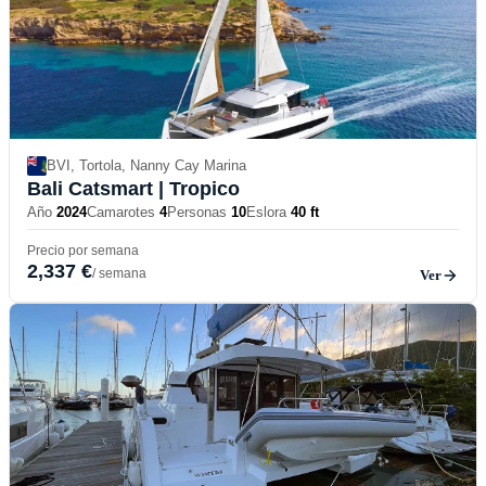
BVI, Tortola, Nanny Cay Marina
Bali Catsmart
| Tropico
Año
2024
Camarotes
4
Personas
10
Eslora
40 ft
Precio por semana
2,337 €
/ semana
Ver