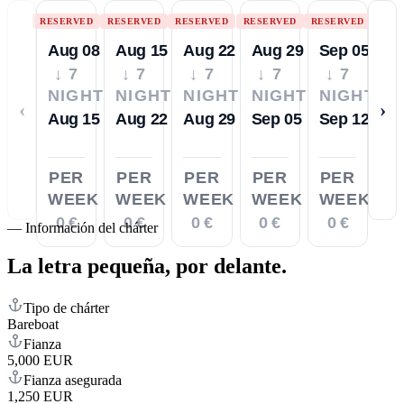
RESERVED
RESERVED
RESERVED
RESERVED
RESERVED
Aug 08
Aug 15
Aug 22
Aug 29
Sep 05
↓ 7
↓ 7
↓ 7
↓ 7
↓ 7
NIGHTS
NIGHTS
NIGHTS
NIGHTS
NIGHTS
‹
›
Aug 15
Aug 22
Aug 29
Sep 05
Sep 12
PER
PER
PER
PER
PER
WEEK
WEEK
WEEK
WEEK
WEEK
0 €
0 €
0 €
0 €
0 €
—
Información del chárter
La letra pequeña,
por delante.
Tipo de chárter
Bareboat
Fianza
5,000 EUR
Fianza asegurada
1,250 EUR