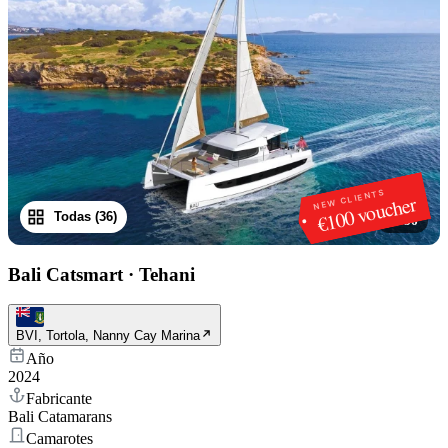
NEW CLIENTS
€100 voucher
Todas (36)
1
/
36
Bali Catsmart
·
Tehani
BVI, Tortola, Nanny Cay Marina
Año
2024
Fabricante
Bali Catamarans
Camarotes