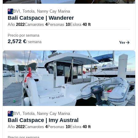
BVI, Tortola, Nanny Cay Marina
Bali Catspace
| Wanderer
Año
2022
Camarotes
4
Personas
10
Eslora
40 ft
Precio por semana
2,572 €
/ semana
Ver
BVI, Tortola, Nanny Cay Marina
Bali Catspace
| Imy Austral
Año
2022
Camarotes
4
Personas
10
Eslora
40 ft
Precio por semana