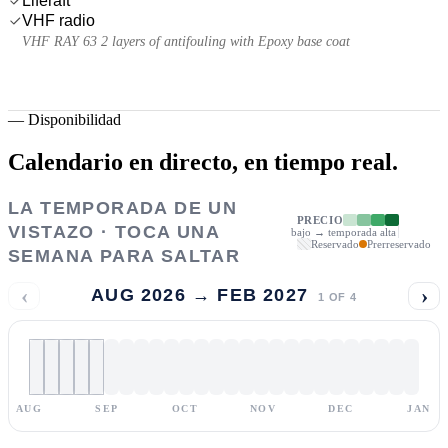
Liferaft
VHF radio
VHF RAY 63 2 layers of antifouling with Epoxy base coat
—
Disponibilidad
Calendario en directo,
en tiempo real.
LA TEMPORADA DE UN
PRECIO
VISTAZO · TOCA UNA
bajo → temporada alta
Reservado
Prerreservado
SEMANA PARA SALTAR
‹
›
AUG 2026 → FEB 2027
1
OF
4
AUG
SEP
OCT
NOV
DEC
JAN