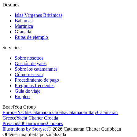
Destinos
Islas Vírgenes Británicas
Bahamas
Martinica
Granada
Rutas de ejemplo
Servicios
Sobre nosotros
Gestión de yates
Sobre los catamaranes
Cómo reservar
Procedimiento de pago
Preguntas frecuentes
Guía de viaje
Empleo
Boat4You Group
Europe Yachts
Catamaran Croatia
Catamaran Italy
Catamaran
Greece
Yacht Charter Croatia
Privacidad
Condiciones
Cookies
Illustrations by Storyset
© 2026 Catamaran Charter Caribbean
Obtener una oferta personalizada