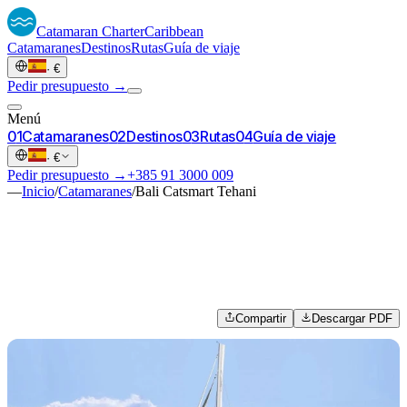
Catamaran
Charter
Caribbean
Catamaranes
Destinos
Rutas
Guía de viaje
·
€
Pedir presupuesto →
Menú
0
1
Catamaranes
0
2
Destinos
0
3
Rutas
0
4
Guía de viaje
·
€
Pedir presupuesto →
+385 91 3000 009
—
Inicio
/
Catamaranes
/
Bali Catsmart Tehani
Compartir
Descargar PDF