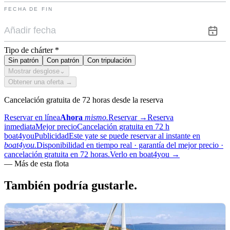
FECHA DE FIN
Tipo de chárter
*
Sin patrón
Con patrón
Con tripulación
Mostrar desglose
⌄
Obtener una oferta →
Cancelación gratuita de 72 horas desde la reserva
Reservar en línea
Ahora
mismo.
Reservar
→
Reserva
inmediata
Mejor precio
Cancelación gratuita en 72 h
boat4you
Publicidad
Este yate se puede reservar al instante en
boat4you.
Disponibilidad en tiempo real · garantía del mejor precio ·
cancelación gratuita en 72 horas.
Verlo en boat4you
→
—
Más de esta flota
También podría
gustarle.