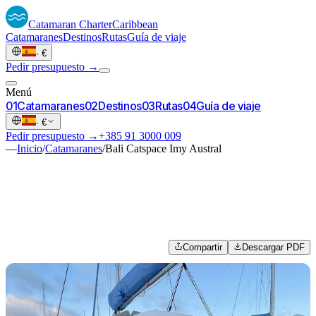
Catamaran
Charter
Caribbean
Catamaranes
Destinos
Rutas
Guía de viaje
·
€
Pedir presupuesto →
Menú
0
1
Catamaranes
0
2
Destinos
0
3
Rutas
0
4
Guía de viaje
·
€
Pedir presupuesto →
+385 91 3000 009
—
Inicio
/
Catamaranes
/
Bali Catspace Imy Austral
Compartir
Descargar PDF