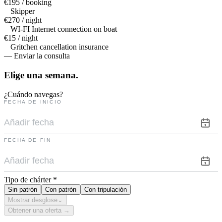
€195 / booking
Skipper
€270 / night
WI-FI Internet connection on boat
€15 / night
Gritchen cancellation insurance
— Enviar la consulta
Elige una
semana.
¿Cuándo navegas?
FECHA DE INICIO
FECHA DE FIN
Tipo de chárter
*
Sin patrón
Con patrón
Con tripulación
Mostrar desglose
⌄
Obtener una oferta →