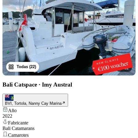
NEW CLIENTS
€100 voucher
Todas (22)
1
/
22
Bali Catspace
·
Imy Austral
BVI, Tortola, Nanny Cay Marina
Año
2022
Fabricante
Bali Catamarans
Camarotes