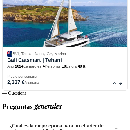
BVI, Tortola, Nanny Cay Marina
Bali Catsmart
| Tehani
Año
2024
Camarotes
4
Personas
10
Eslora
40 ft
Precio por semana
2,337 €
/ semana
Ver
— Questions
generales
Preguntas
¿Cuál es la mejor época para un chárter de