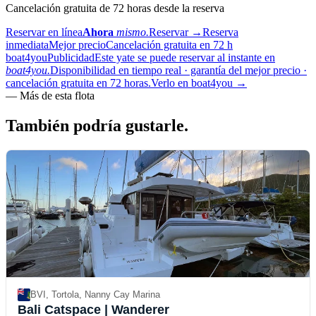
Cancelación gratuita de 72 horas desde la reserva
Reservar en línea
Ahora
mismo.
Reservar
→
Reserva
inmediata
Mejor precio
Cancelación gratuita en 72 h
boat4you
Publicidad
Este yate se puede reservar al instante en
boat4you.
Disponibilidad en tiempo real · garantía del mejor precio ·
cancelación gratuita en 72 horas.
Verlo en boat4you
→
—
Más de esta flota
También podría
gustarle.
BVI, Tortola, Nanny Cay Marina
Bali Catspace
| Wanderer