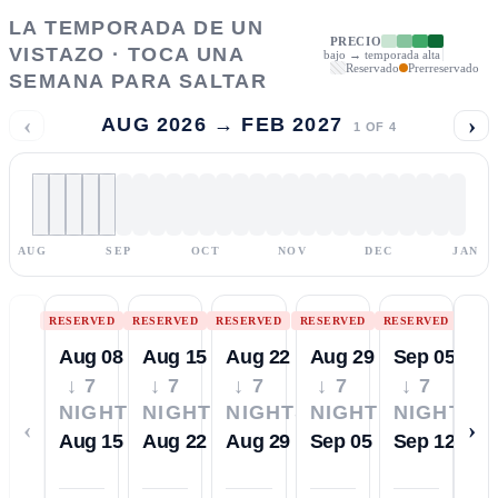
LA TEMPORADA DE UN
PRECIO
VISTAZO · TOCA UNA
bajo → temporada alta
Reservado
Prerreservado
SEMANA PARA SALTAR
‹
›
AUG 2026 → FEB 2027
1
OF
4
AUG
SEP
OCT
NOV
DEC
JAN
RESERVED
RESERVED
RESERVED
RESERVED
RESERVED
Aug 08
Aug 15
Aug 22
Aug 29
Sep 05
↓ 7
↓ 7
↓ 7
↓ 7
↓ 7
NIGHTS
NIGHTS
NIGHTS
NIGHTS
NIGHTS
‹
›
Aug 15
Aug 22
Aug 29
Sep 05
Sep 12