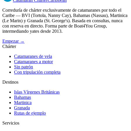
Catamaran
Charter
Caribbean
Correduría de chárter exclusivamente de catamaranes por todo el
Caribe — BVI (Tortola, Nanny Cay), Bahamas (Nassau), Martinica
(Le Marin) y Granada (St. George's). Basada en consultas, nunca
con reserva en directo. Forma parte de Boat4You Group,
intermediando yates desde 2013.
Empezar →
Chárter
Catamaranes de vela
Catamaranes a motor
Sin patrón
Con tripulación completa
Destinos
Islas Vírgenes Británicas
Bahamas
Martinica
Granada
Rutas de ejemplo
Servicios