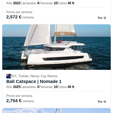
Año
2022
Camarotes
4
Personas
10
Eslora
40 ft
Precio por semana
2,572 €
/ semana
Ver
BVI, Tortola, Nanny Cay Marina
Bali Catspace
| Nomade 1
Año
2025
Camarotes
4
Personas
10
Eslora
40 ft
Precio por semana
2,754 €
/ semana
Ver