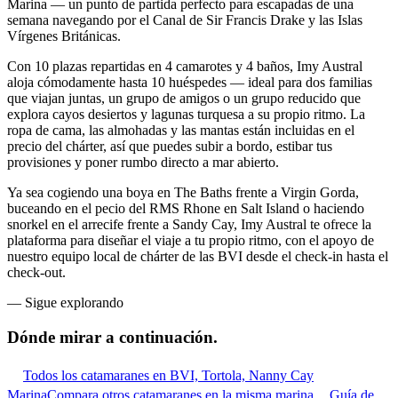
Marina — un punto de partida perfecto para escapadas de una
semana navegando por el Canal de Sir Francis Drake y las Islas
Vírgenes Británicas.
Con 10 plazas repartidas en 4 camarotes y 4 baños, Imy Austral
aloja cómodamente hasta 10 huéspedes — ideal para dos familias
que viajan juntas, un grupo de amigos o un grupo reducido que
explora cayos desiertos y lagunas turquesa a su propio ritmo. La
ropa de cama, las almohadas y las mantas están incluidas en el
precio del chárter, así que puedes subir a bordo, estibar tus
provisiones y poner rumbo directo a mar abierto.
Ya sea cogiendo una boya en The Baths frente a Virgin Gorda,
buceando en el pecio del RMS Rhone en Salt Island o haciendo
snorkel en el arrecife frente a Sandy Cay, Imy Austral te ofrece la
plataforma para diseñar el viaje a tu propio ritmo, con el apoyo de
nuestro equipo local de chárter de las BVI desde el check-in hasta el
check-out.
—
Sigue explorando
Dónde mirar
a continuación.
Todos los catamaranes en BVI, Tortola, Nanny Cay
Marina
Compara otros catamaranes en la misma marina
Guía de