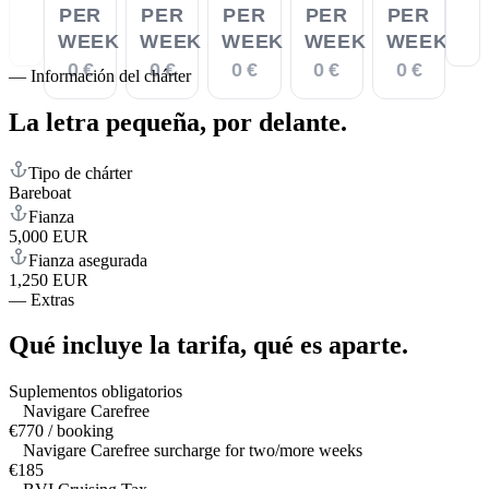
PER
PER
PER
PER
PER
WEEK
WEEK
WEEK
WEEK
WEEK
0 €
0 €
0 €
0 €
0 €
—
Información del chárter
La letra pequeña,
por delante.
Tipo de chárter
Bareboat
Fianza
5,000 EUR
Fianza asegurada
1,250 EUR
—
Extras
Qué incluye la tarifa,
qué es aparte.
Suplementos obligatorios
Navigare Carefree
€770 / booking
Navigare Carefree surcharge for two/more weeks
€185