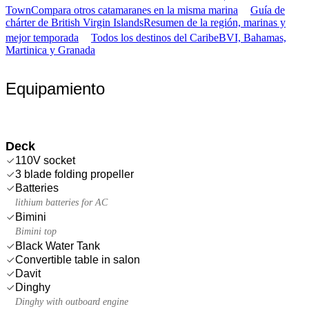
Town
Compara otros catamaranes en la misma marina
Guía de
chárter de British Virgin Islands
Resumen de la región, marinas y
mejor temporada
Todos los destinos del Caribe
BVI, Bahamas,
Martinica y Granada
Equipamiento
Deck
110V socket
3 blade folding propeller
Batteries
lithium batteries for AC
Bimini
Bimini top
Black Water Tank
Convertible table in salon
Davit
Dinghy
Dinghy with outboard engine