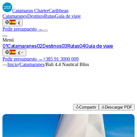
Catamaran
Charter
Caribbean
Catamaranes
Destinos
Rutas
Guía de viaje
·
€
Pedir presupuesto →
Menú
0
1
Catamaranes
0
2
Destinos
0
3
Rutas
0
4
Guía de viaje
·
€
Pedir presupuesto →
+385 91 3000 009
—
Inicio
/
Catamaranes
/
Bali 4.4 Nautical Bliss
Compartir
Descargar PDF