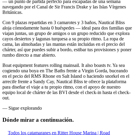
— un punto de partida perfecto para escapadas de una semana
navegando por el Canal de Sir Francis Drake y las Islas Vírgenes
Británicas.
Con 9 plazas repartidas en 3 camarotes y 3 baños, Nautical Bliss
aloja cómodamente hasta 0 huéspedes — ideal para dos familias que
viajan juntas, un grupo de amigos o un grupo reducido que explora
cayos desiertos y lagunas turquesa a su propio ritmo. La ropa de
cama, las almohadas y las mantas están incluidas en el precio del
chárter, así que puedes subir a bordo, estibar tus provisiones y poner
rumbo directo a mar abierto.
Boat equipment features rolling mainsail. It also boasts tv. Ya sea
cogiendo una boya en The Baths frente a Virgin Gorda, buceando
en el pecio del RMS Rhone en Salt Island o haciendo snorkel en el
arrecife frente a Sandy Cay, Nautical Bliss te ofrece la plataforma
para diseñar el viaje a tu propio ritmo, con el apoyo de nuestro
equipo local de chárter de las BVI desde el check-in hasta el check-
out.
—
Sigue explorando
Dónde mirar
a continuación.
Todos los catamaranes en Ritter House Marina | Road