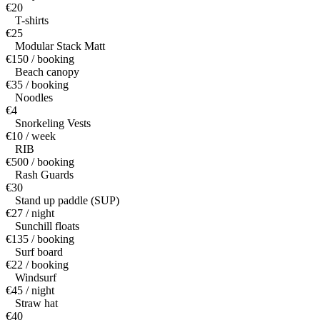
€20
T-shirts
€25
Modular Stack Matt
€150 / booking
Beach canopy
€35 / booking
Noodles
€4
Snorkeling Vests
€10 / week
RIB
€500 / booking
Rash Guards
€30
Stand up paddle (SUP)
€27 / night
Sunchill floats
€135 / booking
Surf board
€22 / booking
Windsurf
€45 / night
Straw hat
€40