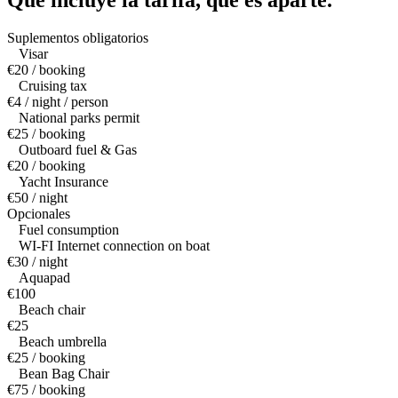
Qué incluye la tarifa,
qué es aparte.
Suplementos obligatorios
Visar
€20 / booking
Cruising tax
€4 / night / person
National parks permit
€25 / booking
Outboard fuel & Gas
€20 / booking
Yacht Insurance
€50 / night
Opcionales
Fuel consumption
WI-FI Internet connection on boat
€30 / night
Aquapad
€100
Beach chair
€25
Beach umbrella
€25 / booking
Bean Bag Chair
€75 / booking