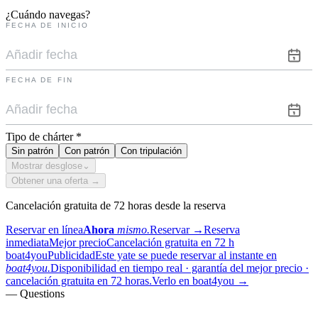
¿Cuándo navegas?
FECHA DE INICIO
FECHA DE FIN
Tipo de chárter
*
Sin patrón
Con patrón
Con tripulación
Mostrar desglose
⌄
Obtener una oferta →
Cancelación gratuita de 72 horas desde la reserva
Reservar en línea
Ahora
mismo.
Reservar
→
Reserva
inmediata
Mejor precio
Cancelación gratuita en 72 h
boat4you
Publicidad
Este yate se puede reservar al instante en
boat4you.
Disponibilidad en tiempo real · garantía del mejor precio ·
cancelación gratuita en 72 horas.
Verlo en boat4you
→
— Questions