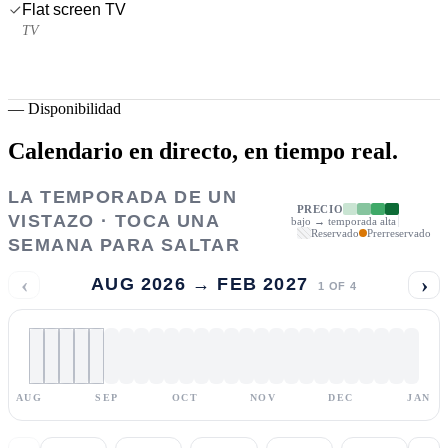
Flat screen TV
TV
—
Disponibilidad
Calendario en directo,
en tiempo real.
LA TEMPORADA DE UN
PRECIO
VISTAZO · TOCA UNA
bajo → temporada alta
Reservado
Prerreservado
SEMANA PARA SALTAR
‹
›
AUG 2026 → FEB 2027
1
OF
4
AUG
SEP
OCT
NOV
DEC
JAN