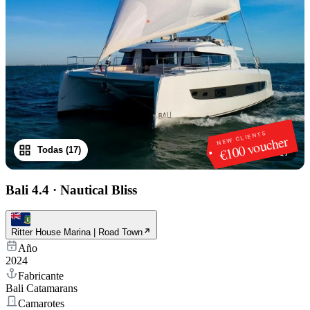
NEW CLIENTS
€100 voucher
Todas (17)
1
/
17
Bali 4.4
·
Nautical Bliss
Ritter House Marina | Road Town
Año
2024
Fabricante
Bali Catamarans
Camarotes