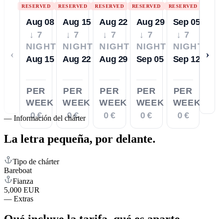
RESERVED
RESERVED
RESERVED
RESERVED
RESERVED
Aug 08
Aug 15
Aug 22
Aug 29
Sep 05
↓ 7
↓ 7
↓ 7
↓ 7
↓ 7
NIGHTS
NIGHTS
NIGHTS
NIGHTS
NIGHTS
‹
›
Aug 15
Aug 22
Aug 29
Sep 05
Sep 12
PER
PER
PER
PER
PER
WEEK
WEEK
WEEK
WEEK
WEEK
0 €
0 €
0 €
0 €
0 €
—
Información del chárter
La letra pequeña,
por delante.
Tipo de chárter
Bareboat
Fianza
5,000 EUR
—
Extras