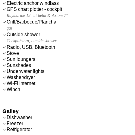
Electric anchor windlass
GPS chart plotter - cockpit
Raymarine 12" at helm & Axiom 7"
Grill/Barbecue/Plancha
gas
Outside shower
Cockpit/stern, outside shower
Radio, USB, Bluetooth
Stove
Sun loungers
Sunshades
Underwater lights
Washer/dryer
Wi-Fi Internet
Winch
Galley
Dishwasher
Freezer
Refrigerator