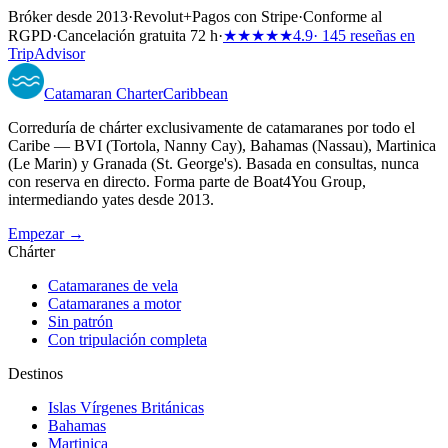
Bróker desde 2013
·
Revolut
+
Pagos con Stripe
·
Conforme al
RGPD
·
Cancelación gratuita 72 h
·
★★★★★
4.9
· 145 reseñas en
TripAdvisor
Catamaran
Charter
Caribbean
Correduría de chárter exclusivamente de catamaranes por todo el
Caribe — BVI (Tortola, Nanny Cay), Bahamas (Nassau), Martinica
(Le Marin) y Granada (St. George's). Basada en consultas, nunca
con reserva en directo. Forma parte de Boat4You Group,
intermediando yates desde 2013.
Empezar →
Chárter
Catamaranes de vela
Catamaranes a motor
Sin patrón
Con tripulación completa
Destinos
Islas Vírgenes Británicas
Bahamas
Martinica