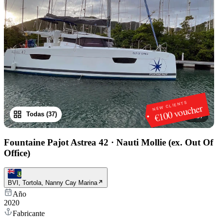
NEW CLIENTS
€100 voucher
Todas (37)
1
/
37
Fountaine Pajot Astrea 42
·
Nauti Mollie (ex. Out Of
Office)
BVI, Tortola, Nanny Cay Marina
Año
2020
Fabricante