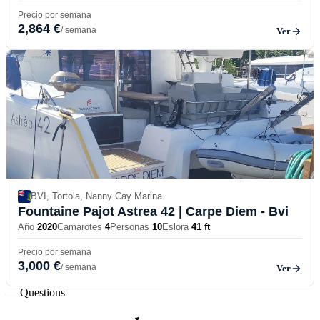
Precio por semana
2,864 €
/ semana
Ver
BVI, Tortola, Nanny Cay Marina
Fountaine Pajot Astrea 42
| Carpe Diem - Bvi
Año
2020
Camarotes
4
Personas
10
Eslora
41 ft
Precio por semana
3,000 €
/ semana
Ver
— Questions