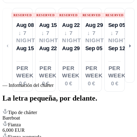
RESERVED
RESERVED
RESERVED
RESERVED
RESERVED
Aug 08
Aug 15
Aug 22
Aug 29
Sep 05
↓ 7
↓ 7
↓ 7
↓ 7
↓ 7
NIGHTS
NIGHTS
NIGHTS
NIGHTS
NIGHTS
‹
›
Aug 15
Aug 22
Aug 29
Sep 05
Sep 12
PER
PER
PER
PER
PER
WEEK
WEEK
WEEK
WEEK
WEEK
0 €
0 €
0 €
0 €
0 €
—
Información del chárter
La letra pequeña,
por delante.
Tipo de chárter
Bareboat
Fianza
6,000 EUR
Fianza asegurada