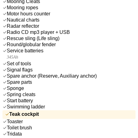
Mooring Cleats
Mooring ropes
Motor hours counter
Nautical charts
Radar reflector
Radio CD mp3 player + USB
Rescue sling (Life sling)
Round/globular fender
Service batteries
345Ah
Set of tools
Signal flags
Spare anchor (Reserve, Auxiliary anchor)
Spare parts
Sponge
Spring cleats
Start battery
Swimming ladder
Teak cockpit
Toaster
Toilet brush
Tridata