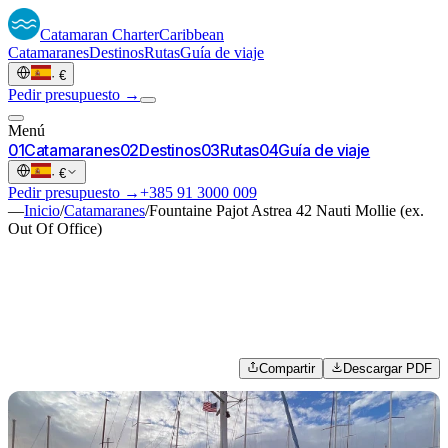
Catamaran
Charter
Caribbean
Catamaranes
Destinos
Rutas
Guía de viaje
·
€
Pedir presupuesto →
Menú
0
1
Catamaranes
0
2
Destinos
0
3
Rutas
0
4
Guía de viaje
·
€
Pedir presupuesto →
+385 91 3000 009
—
Inicio
/
Catamaranes
/
Fountaine Pajot Astrea 42 Nauti Mollie (ex.
Out Of Office)
Compartir
Descargar PDF