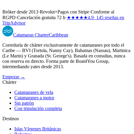
Bróker desde 2013
·
Revolut
+
Pagos con Stripe
·
Conforme al
RGPD
·
Cancelación gratuita 72 h
·
★★★★★
4.9
· 145 reseñas en
TripAdvisor
Catamaran
Charter
Caribbean
Correduría de chárter exclusivamente de catamaranes por todo el
Caribe — BVI (Tortola, Nanny Cay), Bahamas (Nassau), Martinica
(Le Marin) y Granada (St. George's). Basada en consultas, nunca
con reserva en directo. Forma parte de Boat4You Group,
intermediando yates desde 2013.
Empezar →
Chárter
Catamaranes de vela
Catamaranes a motor
Sin patrón
Con tripulación completa
Destinos
Islas Vírgenes Británicas