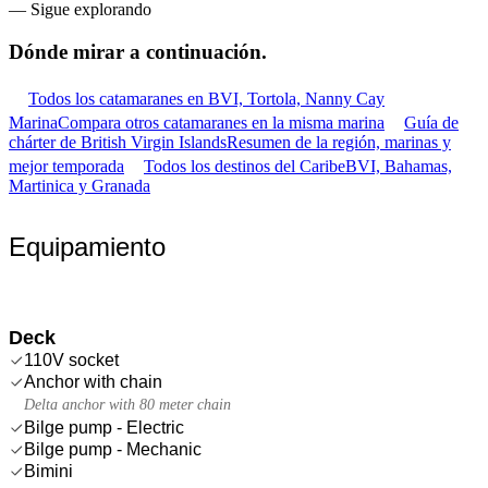
—
Sigue explorando
Dónde mirar
a continuación.
Todos los catamaranes en BVI, Tortola, Nanny Cay
Marina
Compara otros catamaranes en la misma marina
Guía de
chárter de British Virgin Islands
Resumen de la región, marinas y
mejor temporada
Todos los destinos del Caribe
BVI, Bahamas,
Martinica y Granada
Equipamiento
Deck
110V socket
Anchor with chain
Delta anchor with 80 meter chain
Bilge pump - Electric
Bilge pump - Mechanic
Bimini