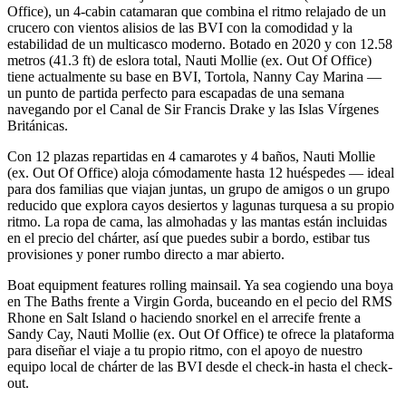
Office), un 4-cabin catamaran que combina el ritmo relajado de un
crucero con vientos alisios de las BVI con la comodidad y la
estabilidad de un multicasco moderno. Botado en 2020 y con 12.58
metros (41.3 ft) de eslora total, Nauti Mollie (ex. Out Of Office)
tiene actualmente su base en BVI, Tortola, Nanny Cay Marina —
un punto de partida perfecto para escapadas de una semana
navegando por el Canal de Sir Francis Drake y las Islas Vírgenes
Británicas.
Con 12 plazas repartidas en 4 camarotes y 4 baños, Nauti Mollie
(ex. Out Of Office) aloja cómodamente hasta 12 huéspedes — ideal
para dos familias que viajan juntas, un grupo de amigos o un grupo
reducido que explora cayos desiertos y lagunas turquesa a su propio
ritmo. La ropa de cama, las almohadas y las mantas están incluidas
en el precio del chárter, así que puedes subir a bordo, estibar tus
provisiones y poner rumbo directo a mar abierto.
Boat equipment features rolling mainsail. Ya sea cogiendo una boya
en The Baths frente a Virgin Gorda, buceando en el pecio del RMS
Rhone en Salt Island o haciendo snorkel en el arrecife frente a
Sandy Cay, Nauti Mollie (ex. Out Of Office) te ofrece la plataforma
para diseñar el viaje a tu propio ritmo, con el apoyo de nuestro
equipo local de chárter de las BVI desde el check-in hasta el check-
out.