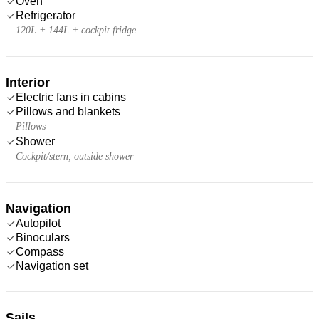
Oven
Refrigerator
120L + 144L + cockpit fridge
Interior
Electric fans in cabins
Pillows and blankets
Pillows
Shower
Cockpit/stern, outside shower
Navigation
Autopilot
Binoculars
Compass
Navigation set
Sails