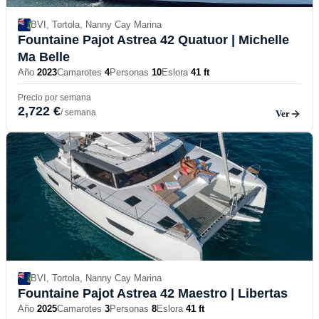
BVI, Tortola, Nanny Cay Marina
Fountaine Pajot Astrea 42 Quatuor
| Michelle
Ma Belle
Año
2023
Camarotes
4
Personas
10
Eslora
41 ft
Precio por semana
2,722 €
/ semana
Ver
BVI, Tortola, Nanny Cay Marina
Fountaine Pajot Astrea 42 Maestro
| Libertas
Año
2025
Camarotes
3
Personas
8
Eslora
41 ft