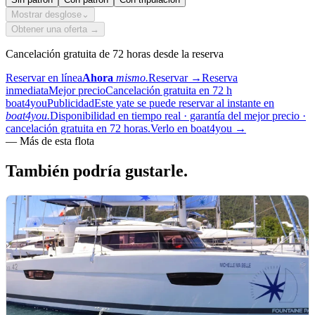
Mostrar desglose
⌄
Obtener una oferta →
Cancelación gratuita de 72 horas desde la reserva
Reservar en línea
Ahora
mismo.
Reservar
→
Reserva
inmediata
Mejor precio
Cancelación gratuita en 72 h
boat4you
Publicidad
Este yate se puede reservar al instante en
boat4you.
Disponibilidad en tiempo real · garantía del mejor precio ·
cancelación gratuita en 72 horas.
Verlo en boat4you
→
—
Más de esta flota
También podría
gustarle.