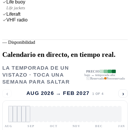
Life buoy
Life jackets
Liferaft
VHF radio
—
Disponibilidad
Calendario en directo,
en tiempo real.
LA TEMPORADA DE UN
PRECIO
VISTAZO · TOCA UNA
bajo → temporada alta
Reservado
Prerreservado
SEMANA PARA SALTAR
‹
›
AUG 2026 → FEB 2027
1
OF
4
AUG
SEP
OCT
NOV
DEC
JAN