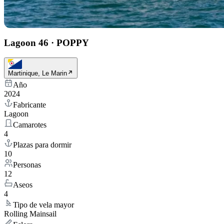
Lagoon 46
·
POPPY
Martinique, Le Marin
Año
2024
Fabricante
Lagoon
Camarotes
4
Plazas para dormir
10
Personas
12
Aseos
4
Tipo de vela mayor
Rolling Mainsail