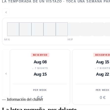
LA TEMPORADA DE UN VISTAZO · TOCA UNA SEMANA PA
‹
AUG
SEP
RESERVED
RESERVED
Aug 08
Aug 15
↓ 7 NIGHTS
↓ 7 NIGHT
‹
Aug 15
Aug 22
PER WEEK
PER WEEK
0 €
0 €
—
Información del chárter
La letra pequeña,
por delante.