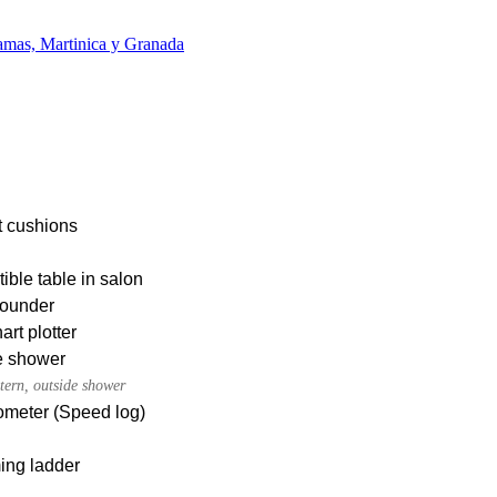
mas, Martinica y Granada
t cushions
ible table in salon
ounder
rt plotter
e shower
tern, outside shower
meter (Speed log)
ng ladder