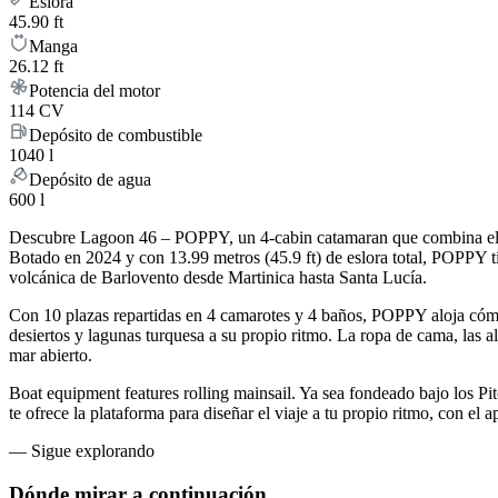
Eslora
45.90 ft
Manga
26.12 ft
Potencia del motor
114 CV
Depósito de combustible
1040 l
Depósito de agua
600 l
Descubre Lagoon 46 – POPPY, un 4-cabin catamaran que combina el rit
Botado en 2024 y con 13.99 metros (45.9 ft) de eslora total, POPPY 
volcánica de Barlovento desde Martinica hasta Santa Lucía.
Con 10 plazas repartidas en 4 camarotes y 4 baños, POPPY aloja cóm
desiertos y lagunas turquesa a su propio ritmo. La ropa de cama, las a
mar abierto.
Boat equipment features rolling mainsail. Ya sea fondeado bajo los P
te ofrece la plataforma para diseñar el viaje a tu propio ritmo, con el
—
Sigue explorando
Dónde mirar
a continuación.