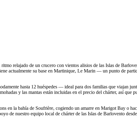
mo relajado de un crucero con vientos alisios de las Islas de Barlove
tiene actualmente su base en Martinique, Le Marin — un punto de part
odamente hasta 12 huéspedes — ideal para dos familias que viajan jun
lmohadas y las mantas están incluidas en el precio del chárter, así que p
itons en la bahía de Soufrière, cogiendo un amarre en Marigot Bay o hac
 apoyo de nuestro equipo local de chárter de las Islas de Barlovento desde