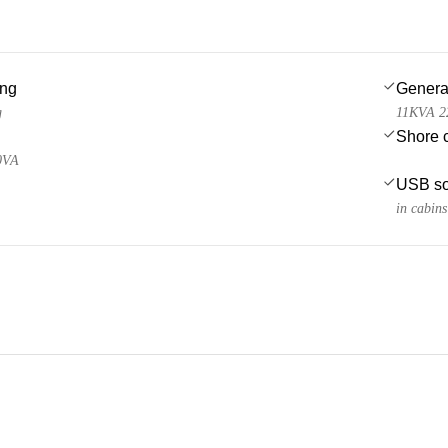
ing
Genera
g
11KVA 2
Shore 
00VA
USB so
in cabins