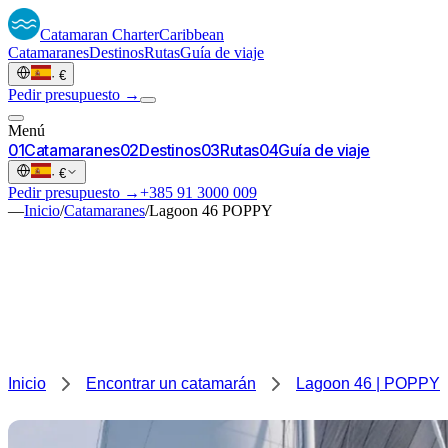
Catamaran
Charter
Caribbean
Catamaranes
Destinos
Rutas
Guía de viaje
·
€
Pedir presupuesto →
Menú
0
1
Catamaranes
0
2
Destinos
0
3
Rutas
0
4
Guía de viaje
·
€
Pedir presupuesto →
+385 91 3000 009
—
Inicio
/
Catamaranes
/
Lagoon 46 POPPY
Inicio
Encontrar un catamarán
Lagoon 46 | POPPY