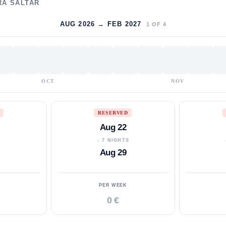
RA SALTAR
AUG 2026 → FEB 2027
1
OF
4
OCT
NOV
RESERVED
Aug 22
S
↓ 7 NIGHTS
Aug 29
PER WEEK
0 €