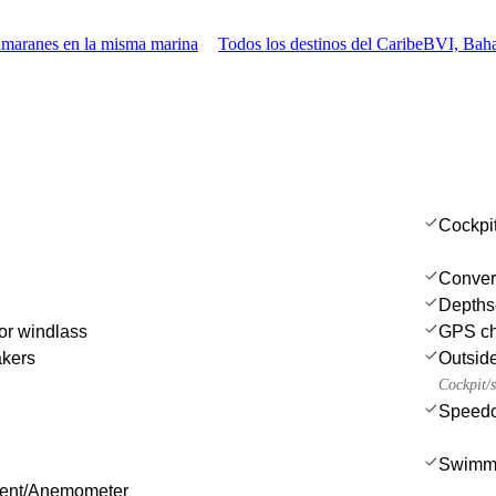
amaranes en la misma marina
Todos los destinos del Caribe
BVI, Baha
Cockpi
Convert
Depths
or windlass
GPS cha
akers
Outsid
Cockpit/s
Speedo
Swimmi
ment/Anemometer