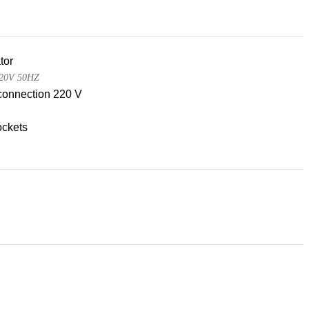
tor
20V 50HZ
connection 220 V
ckets