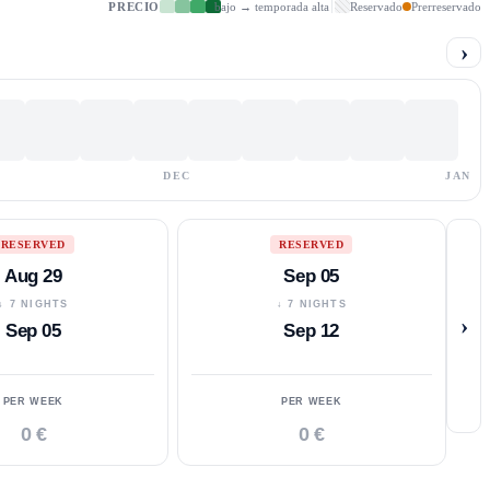
PRECIO
bajo → temporada alta
Reservado
Prerreservado
›
DEC
JAN
RESERVED
RESERVED
Aug 29
Sep 05
↓ 7 NIGHTS
↓ 7 NIGHTS
›
Sep 05
Sep 12
PER WEEK
PER WEEK
0 €
0 €