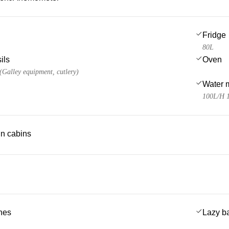
Fridge
80L
ils
Oven
 (Galley equipment, cutlery)
Water 
100L/H 
 in cabins
ches
Lazy b