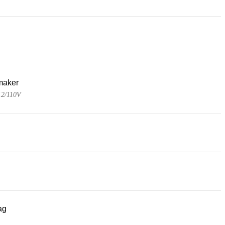
maker
12/110V
ag