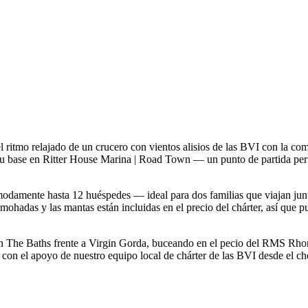
ritmo relajado de un crucero con vientos alisios de las BVI con la co
te su base en Ritter House Marina | Road Town — un punto de partida p
ómodamente hasta 12 huéspedes — ideal para dos familias que viajan ju
lmohadas y las mantas están incluidas en el precio del chárter, así que p
n The Baths frente a Virgin Gorda, buceando en el pecio del RMS Rhone
o, con el apoyo de nuestro equipo local de chárter de las BVI desde el ch