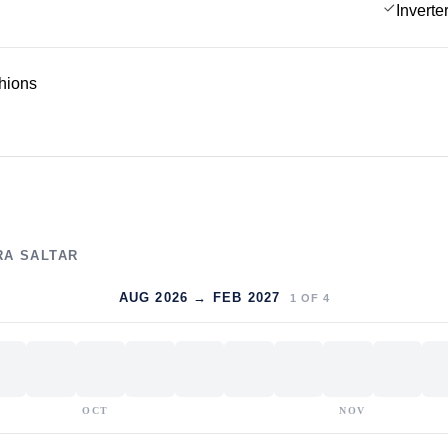
Inverte
hions
RA SALTAR
AUG 2026 → FEB 2027
1
OF
4
OCT
NOV