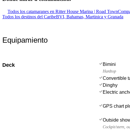
Todos los catamaranes en Ritter House Marina | Road Town
Compar
Todos los destinos del Caribe
BVI, Bahamas, Martinica y Granada
Equipamiento
Bimini
Deck
Hardtop
Convertible t
Dinghy
Electric anch
GPS chart plo
Outside sho
Cockpit/stern, o