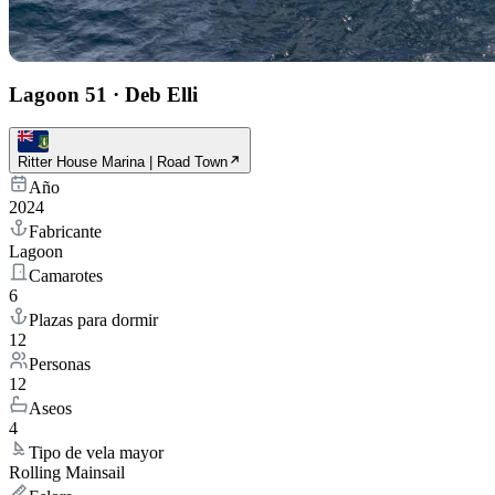
Lagoon 51
·
Deb Elli
Ritter House Marina | Road Town
Año
2024
Fabricante
Lagoon
Camarotes
6
Plazas para dormir
12
Personas
12
Aseos
4
Tipo de vela mayor
Rolling Mainsail