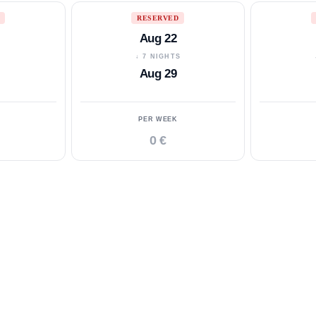
RESERVED
Aug 22
S
↓ 7 NIGHTS
Aug 29
PER WEEK
0 €