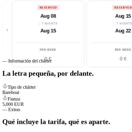
RESERVED
RESERVED
Aug 08
Aug 15
↓ 7 NIGHTS
↓ 7 NIGHT
‹
Aug 15
Aug 22
PER WEEK
PER WEEK
0 €
0 €
—
Información del chárter
La letra pequeña,
por delante.
Tipo de chárter
Bareboat
Fianza
5,000 EUR
—
Extras
Qué incluye la tarifa,
qué es aparte.