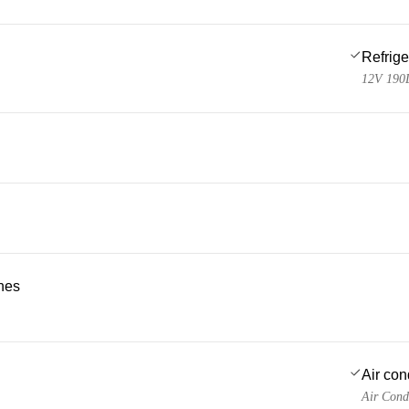
Refrige
12V 190
ches
Air con
Air Cond