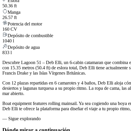
Eslora
50.36 ft
Manga
26.57 ft
Potencia del motor
160 CV
Depósito de combustible
1040 l
Depósito de agua
833 l
Descubre Lagoon 51 – Deb Elli, un 6-cabin catamaran que combina el 
con 15.35 metros (50.4 ft) de eslora total, Deb Elli tiene actualmen
Francis Drake y las Islas Vírgenes Británicas.
Con 12 plazas repartidas en 6 camarotes y 4 baños, Deb Elli aloja c
desiertos y lagunas turquesa a su propio ritmo. La ropa de cama, las a
mar abierto.
Boat equipment features rolling mainsail. Ya sea cogiendo una boya e
Deb Elli te ofrece la plataforma para diseñar el viaje a tu propio ritm
—
Sigue explorando
Dónde mirar
a continuación.