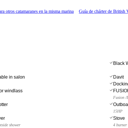
a otros catamaranes en la misma marina
Guía de chárter de British 
Black 
able in salon
Davit
Dockin
or windlass
FUSION
Fusion /
tter
Outboa
15HP
wer
Stove
utside shower
4 burner 