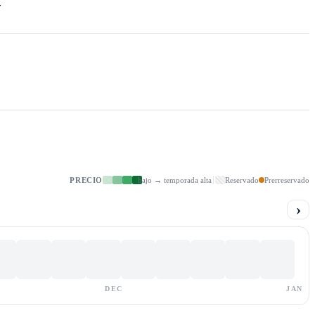
r
PRECIO
bajo → temporada alta
Reservado
Prerreservado
›
DEC
JAN