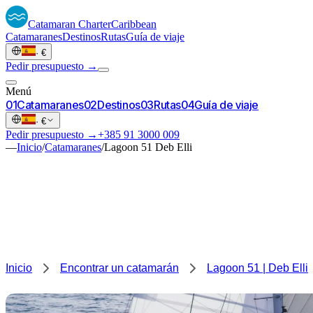
Catamaran
Charter
Caribbean
Catamaranes
Destinos
Rutas
Guía de viaje
·
€
Pedir presupuesto →
Menú
0
1
Catamaranes
0
2
Destinos
0
3
Rutas
0
4
Guía de viaje
·
€
Pedir presupuesto →
+385 91 3000 009
—
Inicio
/
Catamaranes
/
Lagoon 51 Deb Elli
Inicio
Encontrar un catamarán
Lagoon 51 | Deb Elli