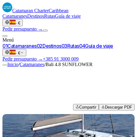
Catamaran
Charter
Caribbean
Catamaranes
Destinos
Rutas
Guía de viaje
·
€
Pedir presupuesto →
Menú
0
1
Catamaranes
0
2
Destinos
0
3
Rutas
0
4
Guía de viaje
·
€
Pedir presupuesto →
+385 91 3000 009
—
Inicio
/
Catamaranes
/
Bali 4.8 SUNFLOWER
Compartir
Descargar PDF