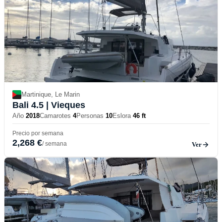
Martinique, Le Marin
Bali 4.5
| Vieques
Año
2018
Camarotes
4
Personas
10
Eslora
46 ft
Precio por semana
2,268 €
/ semana
Ver