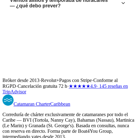
Vientos alisios y temporada de huracanes
— ¿qué debo prever?
Bróker desde 2013
·
Revolut
+
Pagos con Stripe
·
Conforme al
RGPD
·
Cancelación gratuita 72 h
·
★★★★★
4.9
· 145 reseñas en
TripAdvisor
Catamaran
Charter
Caribbean
Correduría de chárter exclusivamente de catamaranes por todo el
Caribe — BVI (Tortola, Nanny Cay), Bahamas (Nassau), Martinica
(Le Marin) y Granada (St. George's). Basada en consultas, nunca
con reserva en directo. Forma parte de Boat4You Group,
intermediando yates desde 2013.