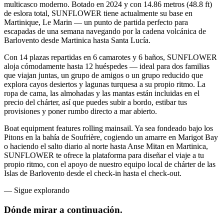
multicasco moderno. Botado en 2024 y con 14.86 metros (48.8 ft)
de eslora total, SUNFLOWER tiene actualmente su base en
Martinique, Le Marin — un punto de partida perfecto para
escapadas de una semana navegando por la cadena volcánica de
Barlovento desde Martinica hasta Santa Lucía.
Con 14 plazas repartidas en 6 camarotes y 6 baños, SUNFLOWER
aloja cómodamente hasta 12 huéspedes — ideal para dos familias
que viajan juntas, un grupo de amigos o un grupo reducido que
explora cayos desiertos y lagunas turquesa a su propio ritmo. La
ropa de cama, las almohadas y las mantas están incluidas en el
precio del chárter, así que puedes subir a bordo, estibar tus
provisiones y poner rumbo directo a mar abierto.
Boat equipment features rolling mainsail. Ya sea fondeado bajo los
Pitons en la bahía de Soufrière, cogiendo un amarre en Marigot Bay
o haciendo el salto diario al norte hasta Anse Mitan en Martinica,
SUNFLOWER te ofrece la plataforma para diseñar el viaje a tu
propio ritmo, con el apoyo de nuestro equipo local de chárter de las
Islas de Barlovento desde el check-in hasta el check-out.
—
Sigue explorando
Dónde mirar
a continuación.