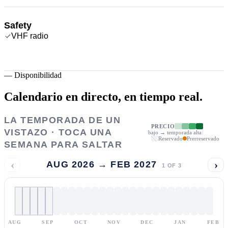
Safety
VHF radio
—
Disponibilidad
Calendario en directo,
en tiempo real.
LA TEMPORADA DE UN
PRECIO
VISTAZO · TOCA UNA
bajo → temporada alta
Reservado
Prerreservado
SEMANA PARA SALTAR
‹
›
AUG 2026 → FEB 2027
1
OF
3
AUG
SEP
OCT
NOV
DEC
JAN
FEB