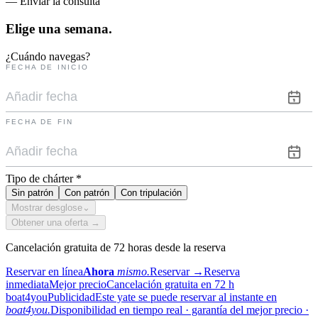
— Enviar la consulta
Elige una
semana.
¿Cuándo navegas?
FECHA DE INICIO
FECHA DE FIN
Tipo de chárter
*
Sin patrón
Con patrón
Con tripulación
Mostrar desglose
⌄
Obtener una oferta →
Cancelación gratuita de 72 horas desde la reserva
Reservar en línea
Ahora
mismo.
Reservar
→
Reserva
inmediata
Mejor precio
Cancelación gratuita en 72 h
boat4you
Publicidad
Este yate se puede reservar al instante en
boat4you.
Disponibilidad en tiempo real · garantía del mejor precio ·