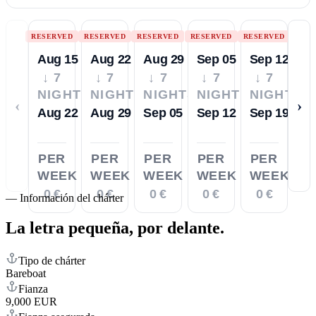
RESERVED
RESERVED
RESERVED
RESERVED
RESERVED
Aug 15
Aug 22
Aug 29
Sep 05
Sep 12
↓ 7
↓ 7
↓ 7
↓ 7
↓ 7
NIGHTS
NIGHTS
NIGHTS
NIGHTS
NIGHTS
‹
›
Aug 22
Aug 29
Sep 05
Sep 12
Sep 19
PER
PER
PER
PER
PER
WEEK
WEEK
WEEK
WEEK
WEEK
0 €
0 €
0 €
0 €
0 €
—
Información del chárter
La letra pequeña,
por delante.
Tipo de chárter
Bareboat
Fianza
9,000 EUR