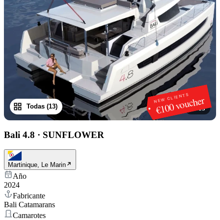
NEW CLIENTS
€100 voucher
Todas (13)
1
/
13
Bali 4.8
·
SUNFLOWER
Martinique, Le Marin
Año
2024
Fabricante
Bali Catamarans
Camarotes