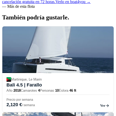
cancelación gratuita en 72 horas.
Verlo en boat4you
→
—
Más de esta flota
También podría
gustarle.
Martinique, Le Marin
Bali 4.5
| Farallo
Año
2018
Camarotes
4
Personas
10
Eslora
46 ft
Precio por semana
2,120 €
/ semana
Ver