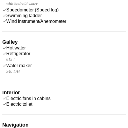
with hot/cold water
Speedometer (Speed log)
Swimming ladder
Wind instrument/Anemometer
Galley
Hot water
Refrigerator
615 l
Water maker
240 L/H
Interior
Electric fans in cabins
Electric toilet
Navigation