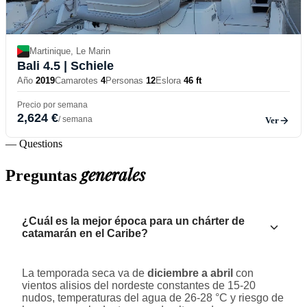
Martinique, Le Marin
Bali 4.5
| Schiele
Año
2019
Camarotes
4
Personas
12
Eslora
46 ft
Precio por semana
2,624 €
/ semana
Ver
— Questions
generales
Preguntas
¿Cuál es la mejor época para un chárter de
catamarán en el Caribe?
La temporada seca va de
diciembre a abril
con
vientos alisios del nordeste constantes de 15-20
nudos, temperaturas del agua de 26-28 °C y riesgo de